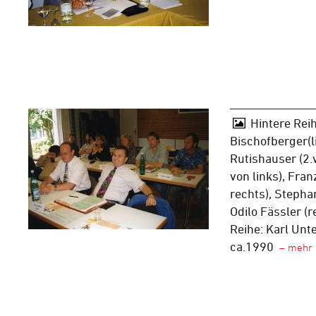
Hintere Reih
Bischofberger(l
Rutishauser (2.v
von links), Fra
rechts), Stepha
Odilo Fässler (
Reihe: Karl Unt
ca.1990