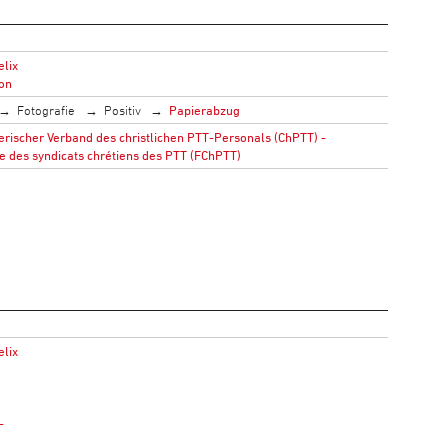
elix
ton
Fotografie
Positiv
Papierabzug
rischer Verband des christlichen PTT-Personals (ChPTT) -
e des syndicats chrétiens des PTT (FChPTT)
elix
-