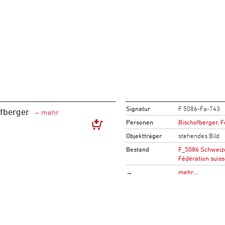
Signatur
F 5086-Fa-743
ofberger
Personen
Bischofberger, F
Objektträger
stehendes Bild
Bestand
F_5086 Schweize
Fédération suiss
→
mehr…