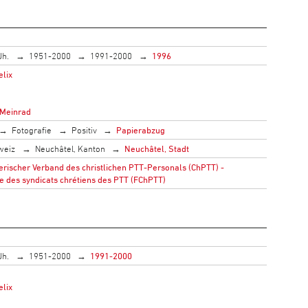
Jh.
1951-2000
1991-2000
1996
elix
 Meinrad
Fotografie
Positiv
Papierabzug
weiz
Neuchâtel, Kanton
Neuchâtel, Stadt
rischer Verband des christlichen PTT-Personals (ChPTT) -
e des syndicats chrétiens des PTT (FChPTT)
Jh.
1951-2000
1991-2000
elix