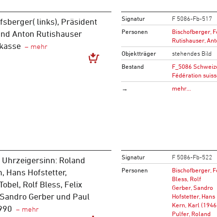
Signatur
F 5086-Fb-517
fsberger( links), Präsident
Personen
Bischofberger, F
und Anton Rutishauser
Rutishauser, An
lkasse
Objektträger
stehendes Bild
Bestand
F_5086 Schweize
Fédération suiss
→
mehr…
Signatur
F 5086-Fb-522
m Uhrzeigersinn: Roland
Personen
Bischofberger, F
n, Hans Hofstetter,
Bless, Rolf
obel, Rolf Bless, Felix
Gerber, Sandro
,Sandro Gerber und Paul
Hofstetter, Hans
Kern, Karl (1946
990
Pulfer, Roland