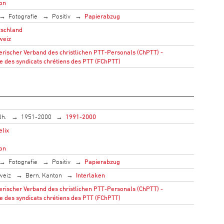
ton
Fotografie
Positiv
Papierabzug
tschland
weiz
rischer Verband des christlichen PTT-Personals (ChPTT) -
e des syndicats chrétiens des PTT (FChPTT)
Jh.
1951-2000
1991-2000
elix
ton
Fotografie
Positiv
Papierabzug
weiz
Bern, Kanton
Interlaken
rischer Verband des christlichen PTT-Personals (ChPTT) -
e des syndicats chrétiens des PTT (FChPTT)