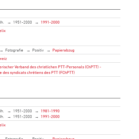
Jh.
1951-2000
1991-2000
elix
Fotografie
Positiv
Papierabzug
weiz
rischer Verband des christlichen PTT-Personals (ChPTT) -
e des syndicats chrétiens des PTT (FChPTT)
Jh.
1951-2000
1981-1990
Jh.
1951-2000
1991-2000
elix
Fotografie
Positiv
Papierabzug