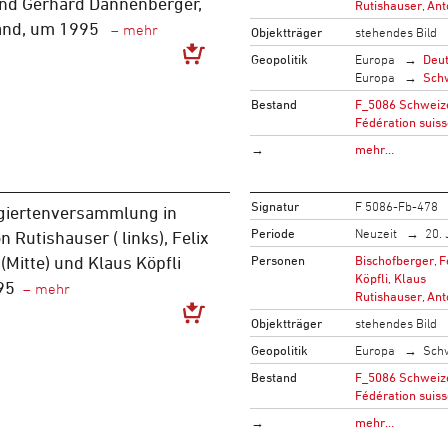
und Gerhard Dannenberger,
Rutishauser, An
and, um 1995
Objektträger
stehendes Bild
Geopolitik
Europa
Deu
Europa
Sch
Bestand
F_5086 Schweize
Fédération suiss
→
mehr…
Signatur
F 5086-Fb-478
giertenversammlung in
Periode
Neuzeit
20. 
n Rutishauser ( links), Felix
Personen
Bischofberger, F
(Mitte) und Klaus Köpfli
Köpfli, Klaus
95
Rutishauser, An
Objektträger
stehendes Bild
Geopolitik
Europa
Sch
Bestand
F_5086 Schweize
Fédération suiss
→
mehr…