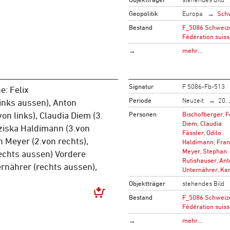
Geopolitik
Europa
Sch
Bestand
F_5086 Schweize
Fédération suiss
→
mehr…
Signatur
F 5086-Fb-513
e: Felix
Periode
Neuzeit
20. 
inks aussen), Anton
Personen
Bischofberger, F
on links), Claudia Diem (3.
Diem, Claudia
nziska Haldimann (3.von
Fässler, Odilo
n Meyer (2.von rechts),
Haldimann, Fran
Meyer, Stephan
rechts aussen) Vordere
Rutishauser, An
ernährer (rechts aussen),
Unternährer, Kar
Objektträger
stehendes Bild
Bestand
F_5086 Schweize
Fédération suiss
→
mehr…