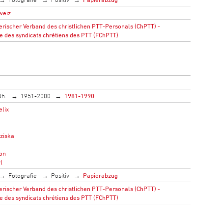
weiz
rischer Verband des christlichen PTT-Personals (ChPTT) -
e des syndicats chrétiens des PTT (FChPTT)
Jh.
1951-2000
1981-1990
elix
ziska
ton
l
Fotografie
Positiv
Papierabzug
rischer Verband des christlichen PTT-Personals (ChPTT) -
e des syndicats chrétiens des PTT (FChPTT)