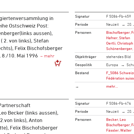
Signatur
F 5086-Fb-459
giertenversammlung in
Periode
Neuzeit
20. 
eihe Ostschweiz Post:
Personen
Bischofberger, F
nberger(links aussen),
Hafner, Stefan
( 2. von links), Stefan
Oertli, Christoph
echts), Felix Bischofsberger
Schönenberger,
, 8./10. Mai 1996
Objektträger
stehendes Bild
Geopolitik
Europa
Sch
Bestand
F_5086 Schweize
Fédération suiss
→
mehr…
Signatur
F 5086-Fb-476
 Partnerschaft
Periode
Neuzeit
20. 
Leo Becker (links aussen),
Personen
Becker, Leo
2.von links), Anton
Bischofberger, F
tte), Felix Bischofsberger
Fässler, Walter