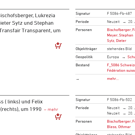
Signatur
F 5086-Fb-487
 Bischofsberger, Lukrezia
Periode
Neuzeit
20. 
ieter Sytz und Stephan
Personen
Bischofberger, F
Transfair Transparent, um
Meyer, Stephan
Sytz, Dieter
Objektträger
stehendes Bild
Geopolitik
Europa
Sch
Bestand
F_5086 Schweize
Fédération suiss
→
mehr…
Signatur
F 5086-Fb-502
 ( links) und Felix
Periode
Neuzeit
20. 
(rechts), um 1990
Neuzeit
20. 
Personen
Bischofberger, F
Bless, Othmar
Objektträger
stehendes Bild