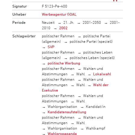
Signatur
F 5123-Pe-400
Urheber
Werbeagentur GOAL
Periode
Neuzeit
21. Jh.
2001-2050
2001-
2010
2002
Schlagwörter
politischer Rahmen
politische Partei
(allgemein)
politische Partei (speziell)
SVP
politischer Rahmen
politisches Leben
(allgemein)
politisches Leben (speziell)
politische Werbung
politischer Rahmen
Wahlen und
Abstimmungen
Wahl
Lokalwahl
politischer Rahmen
Wahlen und
Abstimmungen
Wahl
Wahl der
Exekutive
politischer Rahmen
Wahlen und
Abstimmungen
Wahl
Wahlorganisation
Kandidat/in
Kandidatenaufstellung
politischer Rahmen
Wahlen und
Abstimmungen
Wahl
Wahlorganisation
Wahlkampf
Wahlpropaganda