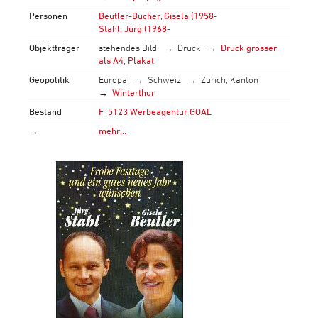
Personen
Beutler-Bucher, Gisela (1958-
Stahl, Jürg (1968-
Objektträger
stehendes Bild
Druck
Druck grösser
als A4, Plakat
Geopolitik
Europa
Schweiz
Zürich, Kanton
Winterthur
Bestand
F_5123 Werbeagentur GOAL
→
mehr…