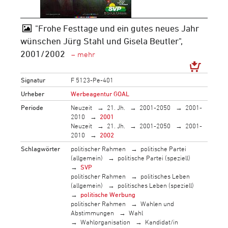
"Frohe Festtage und ein gutes neues Jahr
wünschen Jürg Stahl und Gisela Beutler",
2001/2002
Signatur
F 5123-Pe-401
Urheber
Werbeagentur GOAL
Periode
Neuzeit
21. Jh.
2001-2050
2001-
2010
2001
Neuzeit
21. Jh.
2001-2050
2001-
2010
2002
Schlagwörter
politischer Rahmen
politische Partei
(allgemein)
politische Partei (speziell)
SVP
politischer Rahmen
politisches Leben
(allgemein)
politisches Leben (speziell)
politische Werbung
politischer Rahmen
Wahlen und
Abstimmungen
Wahl
Wahlorganisation
Kandidat/in