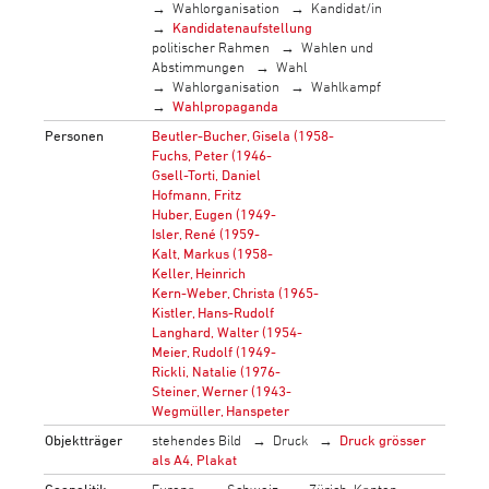
Wahlorganisation
Kandidat/in
Kandidatenaufstellung
politischer Rahmen
Wahlen und
Abstimmungen
Wahl
Wahlorganisation
Wahlkampf
Wahlpropaganda
Personen
Beutler-Bucher, Gisela (1958-
Fuchs, Peter (1946-
Gsell-Torti, Daniel
Hofmann, Fritz
Huber, Eugen (1949-
Isler, René (1959-
Kalt, Markus (1958-
Keller, Heinrich
Kern-Weber, Christa (1965-
Kistler, Hans-Rudolf
Langhard, Walter (1954-
Meier, Rudolf (1949-
Rickli, Natalie (1976-
Steiner, Werner (1943-
Wegmüller, Hanspeter
Objektträger
stehendes Bild
Druck
Druck grösser
als A4, Plakat
Geopolitik
Europa
Schweiz
Zürich, Kanton