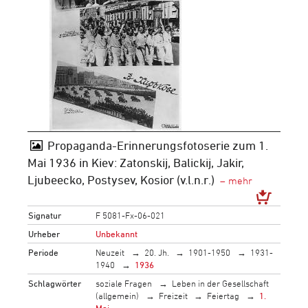
Propaganda-Erinnerungsfotoserie zum 1.
Mai 1936 in Kiev: Zatonskij, Balickij, Jakir,
Ljubeecko, Postysev, Kosior (v.l.n.r.)
Signatur
F 5081-Fx-06-021
Urheber
Unbekannt
Periode
Neuzeit
20. Jh.
1901-1950
1931-
1940
1936
Schlagwörter
soziale Fragen
Leben in der Gesellschaft
(allgemein)
Freizeit
Feiertag
1.
Mai