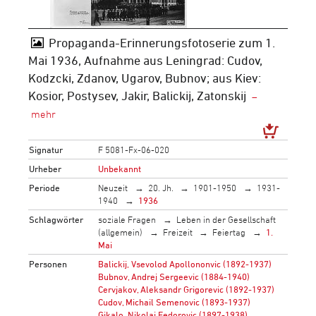
Propaganda-Erinnerungsfotoserie zum 1.
Mai 1936, Aufnahme aus Leningrad: Cudov,
Kodzcki, Zdanov, Ugarov, Bubnov; aus Kiev:
Kosior, Postysev, Jakir, Balickij, Zatonskij
Signatur
F 5081-Fx-06-020
Urheber
Unbekannt
Periode
Neuzeit
20. Jh.
1901-1950
1931-
1940
1936
Schlagwörter
soziale Fragen
Leben in der Gesellschaft
(allgemein)
Freizeit
Feiertag
1.
Mai
Personen
Balickij, Vsevolod Apollononvic (1892-1937)
Bubnov, Andrej Sergeevic (1884-1940)
Cervjakov, Aleksandr Grigorevic (1892-1937)
Cudov, Michail Semenovic (1893-1937)
Gikalo, Nikolaj Fedorovic (1897-1938)