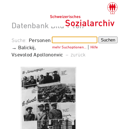
Datenbank Bild + Ton
Suche:
Personen
→ Balickij,
mehr Suchoptionen…
│
Hilfe
Vsevolod Apollononvic
–
zurück