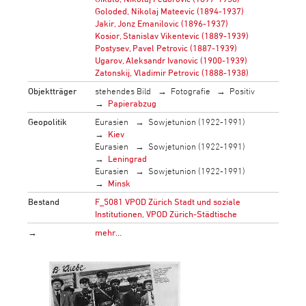
Goloded, Nikolaj Mateevic (1894-1937)
Jakir, Jonz Emanilovic (1896-1937)
Kosior, Stanislav Vikentevic (1889-1939)
Postysev, Pavel Petrovic (1887-1939)
Ugarov, Aleksandr Ivanovic (1900-1939)
Zatonskij, Vladimir Petrovic (1888-1938)
Objektträger
stehendes Bild
Fotografie
Positiv
Papierabzug
Geopolitik
Eurasien
Sowjetunion (1922-1991)
Kiev
Eurasien
Sowjetunion (1922-1991)
Leningrad
Eurasien
Sowjetunion (1922-1991)
Minsk
Bestand
F_5081 VPOD Zürich Stadt und soziale
Institutionen, VPOD Zürich-Städtische
→
mehr…