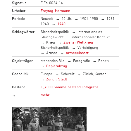
Signatur
F Fb-0024-14
Urheber
Freytag, Hermann
Periode
Neuzeit
20. Jh.
1901-1950
1931-
1940
1940
Schlagwörter
Sicherheitspolitik
internationales
Gleichgewicht
internationaler Konflikt
Krieg
Zweiter Weltkrieg
Sicherheitspolitik
Verteidigung
Armee
Armeeeinsatz
Objektträger
stehendes Bild
Fotografie
Positiv
Papierabzug
Geopolitik
Europa
Schweiz
Zürich, Kanton
Zürich, Stadt
Bestand
F_7000 Sammelbestand Fotografie
→
mehr…