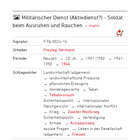
Militärischer Dienst (Aktivdienst?) - Soldat
beim Ausruhen und Rauchen
Signatur
F Fb-0024-16
Urheber
Freytag, Hermann
Periode
Neuzeit
20. Jh.
1901-1950
1941-
1950
1944
Schlagwörter
Landwirtschaft (allgemein)
landwirtschaftliche Produkte
pflanzliches Erzeugnis
Handelsgewächs
Tabak
Tabakkonsum
Sicherheitspolitik
internationales
Gleichgewicht
internationaler Konflikt
Krieg
Zweiter Weltkrieg
Sicherheitspolitik
Verteidigung
Armee
Armeeeinsatz
soziale Fragen
Leben in der Gesellschaft
(allgemein)
Freizeit