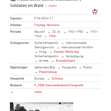
Soldaten im Wald
Signatur
F Fb-0024-11
Urheber
Freytag, Hermann
Periode
Neuzeit
20. Jh.
1901-1950
1931-
1940
1940
Schlagwörter
Sicherheitspolitik
internationales
Gleichgewicht
internationaler Konflikt
Krieg
Zweiter Weltkrieg
Sicherheitspolitik
Verteidigung
Armee
Armeeeinsatz
Objektträger
stehendes Bild
Fotografie
Positiv
Papierabzug
Geopolitik
Europa
Schweiz
Bestand
F_7000 Sammelbestand Fotografie
→
mehr…