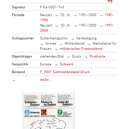
Signatur
F Ka-0001-743
Periode
Neuzeit
20. Jh.
1951-2000
1981-
1990
Neuzeit
20. Jh.
1951-2000
1991-
2000
Schlagwörter
Sicherheitspolitik
Verteidigung
Armee
Militärdienst
Wehrdienst für
Frauen
militärischer Frauendienst
Objektträger
stehendes Bild
Druck
Postkarte
Geopolitik
Europa
Schweiz
Bestand
F_7001 Sammelbestand Druck
→
mehr…