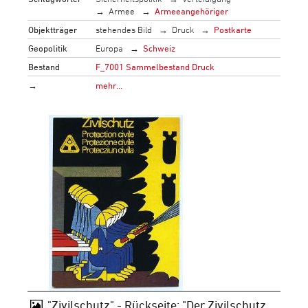
Armee
Armeeangehöriger
Objektträger
stehendes Bild
Druck
Postkarte
Geopolitik
Europa
Schweiz
Bestand
F_7001 Sammelbestand Druck
→
mehr…
"Zivilschutz" - Rückseite: "Der Zivilschutz