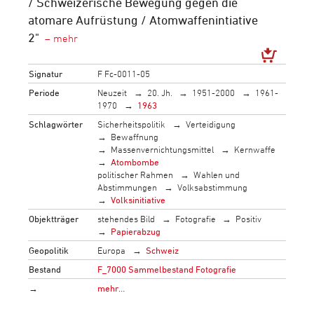
/ Schweizerische Bewegung gegen die
atomare Aufrüstung / Atomwaffenintiative
2"
Signatur
F Fc-0011-05
Periode
Neuzeit
20. Jh.
1951-2000
1961-
1970
1963
Schlagwörter
Sicherheitspolitik
Verteidigung
Bewaffnung
Massenvernichtungsmittel
Kernwaffe
Atombombe
politischer Rahmen
Wahlen und
Abstimmungen
Volksabstimmung
Volksinitiative
Objektträger
stehendes Bild
Fotografie
Positiv
Papierabzug
Geopolitik
Europa
Schweiz
Bestand
F_7000 Sammelbestand Fotografie
→
mehr…