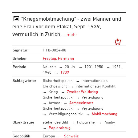
"Kriegsmobilmachung" - zwei Männer und
eine Frau vor dem Plakat, Sept. 1939,
vermutlich in Zürich
Signatur
F Fb-0024-08
Urheber
Freytag, Hermann
Periode
Neuzeit
20. Jh.
1901-1950
1931-
1940
1939
Schlagwörter
Sicherheitspolitik
internationales
Gleichgewicht
internationaler Konflikt
Krieg
Zweiter Weltkrieg
Sicherheitspolitik
Verteidigung
Armee
Armeeeinsatz
Sicherheitspolitik
Verteidigung
Verteidigungspolitik
Mobilmachung
Objektträger
stehendes Bild
Fotografie
Positiv
Papierabzug
Geopolitik
Europa
Schweiz