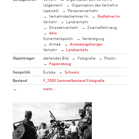
(allgemein)
Organisation des Verkehrs
(speziell)
Personenverkehr
Verkehrsteilnehmer/in
Radfahrer/in
Verkehr
Landverkehr
Strassenverkehr
Zweiradfahrzeug
Velo
Sicherheitspolitik
Verteidigung
Armee
Armeeangehöriger
Verkehr
Landverkehr
Objektträger
stehendes Bild
Fotografie
Positiv
Papierabzug
Geopolitik
Europa
Schweiz
Bestand
F_7000 Sammelbestand Fotografie
→
mehr…