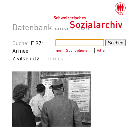
Datenbank Bild + Ton
Suche:
F 97:
Armee,
mehr Suchoptionen…
│
Hilfe
Zivilschutz
–
zurück