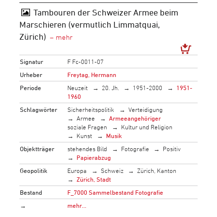
Tambouren der Schweizer Armee beim
Marschieren (vermutlich Limmatquai,
Zürich)
Signatur
F Fc-0011-07
Urheber
Freytag, Hermann
Periode
Neuzeit
20. Jh.
1951-2000
1951-
1960
Schlagwörter
Sicherheitspolitik
Verteidigung
Armee
Armeeangehöriger
soziale Fragen
Kultur und Religion
Kunst
Musik
Objektträger
stehendes Bild
Fotografie
Positiv
Papierabzug
Geopolitik
Europa
Schweiz
Zürich, Kanton
Zürich, Stadt
Bestand
F_7000 Sammelbestand Fotografie
→
mehr…