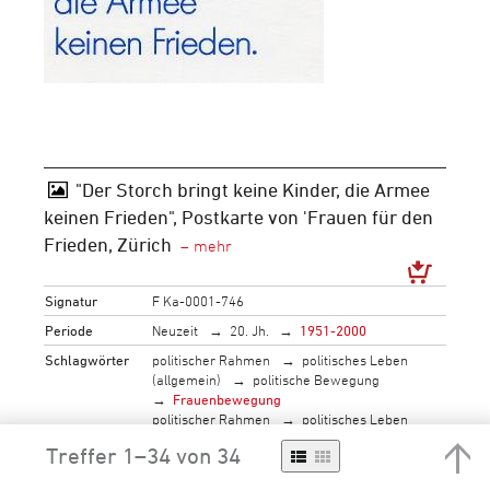
"Der Storch bringt keine Kinder, die Armee
keinen Frieden", Postkarte von 'Frauen für den
Frieden, Zürich
Signatur
F Ka-0001-746
Periode
Neuzeit
20. Jh.
1951-2000
Schlagwörter
politischer Rahmen
politisches Leben
(allgemein)
politische Bewegung
Frauenbewegung
politischer Rahmen
politisches Leben
(allgemein)
politische Bewegung
Treffer 1–34 von 34
Friedensbewegung
Objektträger
stehendes Bild
Druck
Postkarte