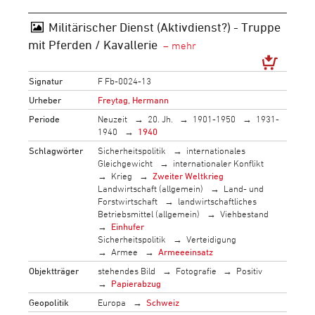
Militärischer Dienst (Aktivdienst?) - Truppe
mit Pferden / Kavallerie
Signatur
F Fb-0024-13
Urheber
Freytag, Hermann
Periode
Neuzeit
20. Jh.
1901-1950
1931-
1940
1940
Schlagwörter
Sicherheitspolitik
internationales
Gleichgewicht
internationaler Konflikt
Krieg
Zweiter Weltkrieg
Landwirtschaft (allgemein)
Land- und
Forstwirtschaft
landwirtschaftliches
Betriebsmittel (allgemein)
Viehbestand
Einhufer
Sicherheitspolitik
Verteidigung
Armee
Armeeeinsatz
Objektträger
stehendes Bild
Fotografie
Positiv
Papierabzug
Geopolitik
Europa
Schweiz