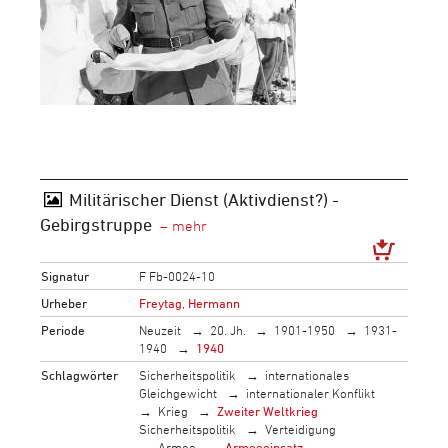
Militärischer Dienst (Aktivdienst?) -
Gebirgstruppe
Signatur
F Fb-0024-10
Urheber
Freytag, Hermann
Periode
Neuzeit
20. Jh.
1901-1950
1931-
1940
1940
Schlagwörter
Sicherheitspolitik
internationales
Gleichgewicht
internationaler Konflikt
Krieg
Zweiter Weltkrieg
Sicherheitspolitik
Verteidigung
Armee
Armeeeinsatz