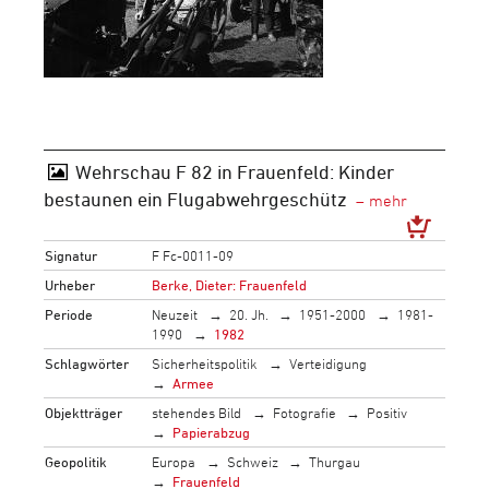
Wehrschau F 82 in Frauenfeld: Kinder
bestaunen ein Flugabwehrgeschütz
Signatur
F Fc-0011-09
Urheber
Berke, Dieter: Frauenfeld
Periode
Neuzeit
20. Jh.
1951-2000
1981-
1990
1982
Schlagwörter
Sicherheitspolitik
Verteidigung
Armee
Objektträger
stehendes Bild
Fotografie
Positiv
Papierabzug
Geopolitik
Europa
Schweiz
Thurgau
Frauenfeld