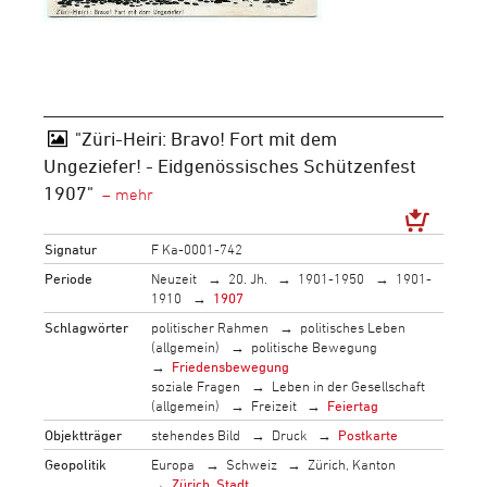
"Züri-Heiri: Bravo! Fort mit dem
Ungeziefer! - Eidgenössisches Schützenfest
1907"
Signatur
F Ka-0001-742
Periode
Neuzeit
20. Jh.
1901-1950
1901-
1910
1907
Schlagwörter
politischer Rahmen
politisches Leben
(allgemein)
politische Bewegung
Friedensbewegung
soziale Fragen
Leben in der Gesellschaft
(allgemein)
Freizeit
Feiertag
Objektträger
stehendes Bild
Druck
Postkarte
Geopolitik
Europa
Schweiz
Zürich, Kanton
Zürich, Stadt