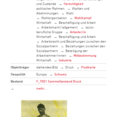
und Zustände
Gerechtigkeit
politischer Rahmen
Wahlen und
Abstimmungen
Wahl
Wahlorganisation
Wahlkampf
Wirtschaft
Beschäftigung und Arbeit
Arbeitsmarkt (allgemein)
sozio-
berufliche Gruppe
Arbeiter/in
Wirtschaft
Beschäftigung und Arbeit
Arbeitsrecht und Beziehungen zwischen den
Sozialpartnern
Beziehungen zwischen den
Sozialpartnern
Beteiligung der
Arbeitnehmer/innen
Mitbestimmung
Wirtschaft
Industrie
Objektträger
stehendes Bild
Druck
Postkarte
Geopolitik
Europa
Schweiz
Bestand
F_7001 Sammelbestand Druck
→
mehr…