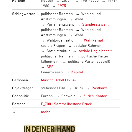
Periode
Neuzeit
20. Jh.
1951-2000
1971-
1980
1975
Schlagwörter
politischer Rahmen
Wahlen und
Abstimmungen
Wahl
Parlamentswahl
Ständeratswahl
politischer Rahmen
Wahlen und
Abstimmungen
Wahl
Wahlorganisation
Wahlkampf
soziale Fragen
sozialer Rahmen
Sozialstruktur
soziale Ungleichheit
politischer Rahmen
politische Partei
(allgemein)
politische Partei (speziell)
SPS
Finanzwesen
Kapital
Personen
Muschg, Adolf (1934-
Objektträger
stehendes Bild
Druck
Postkarte
Geopolitik
Europa
Schweiz
Zürich, Kanton
Bestand
F_7001 Sammelbestand Druck
→
mehr…