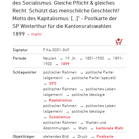
des Socialismus. Gleiche Pflicht & gleiches
Recht. Schützt das menschilche Geschlecht!
Motto des Kapitalismus: [...]" - Postkarte der
SP Winterthur für die Kantonsratswahlen
1899
Signatur
F Ka-0001-049
Periode
Neuzeit
19. Jh.
1851-1900
1891-
1900
1899
Schlagwörter
politischer Rahmen
politische Partei
(allgemein)
politische Partei (speziell)
SPS
politischer Rahmen
politisches Leben
(allgemein)
politische Ideologie
Kapitalismus
politischer Rahmen
politisches Leben
(allgemein)
politische Ideologie
Sozialismus
politischer Rahmen
Wahlen und
Abstimmungen
Wahl
kantonale Wahl
Objektträger
stehendes Bild
Druck
Postkarte