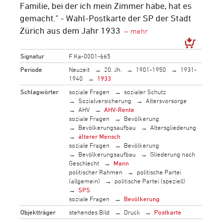
Familie, bei der ich mein Zimmer habe, hat es
gemacht." - Wahl-Postkarte der SP der Stadt
Zürich aus dem Jahr 1933
Signatur
F Ka-0001-665
Periode
Neuzeit
20. Jh.
1901-1950
1931-
1940
1933
Schlagwörter
soziale Fragen
sozialer Schutz
Sozialversicherung
Altersvorsorge
AHV
AHV-Rente
soziale Fragen
Bevölkerung
Bevölkerungsaufbau
Altersgliederung
älterer Mensch
soziale Fragen
Bevölkerung
Bevölkerungsaufbau
Gliederung nach
Geschlecht
Mann
politischer Rahmen
politische Partei
(allgemein)
politische Partei (speziell)
SPS
soziale Fragen
Bevölkerung
Objektträger
stehendes Bild
Druck
Postkarte