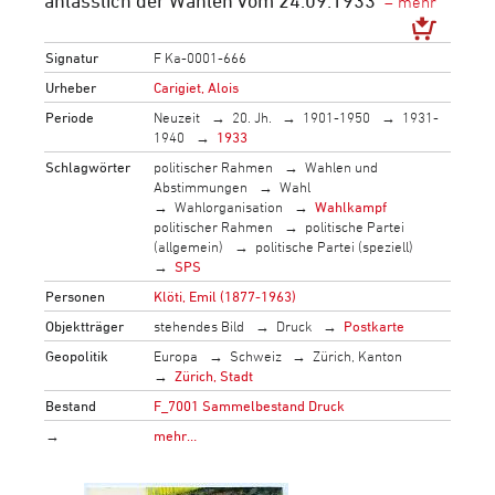
anlässlich der Wahlen vom 24.09.1933
Signatur
F Ka-0001-666
Urheber
Carigiet, Alois
Periode
Neuzeit
20. Jh.
1901-1950
1931-
1940
1933
Schlagwörter
politischer Rahmen
Wahlen und
Abstimmungen
Wahl
Wahlorganisation
Wahlkampf
politischer Rahmen
politische Partei
(allgemein)
politische Partei (speziell)
SPS
Personen
Klöti, Emil (1877-1963)
Objektträger
stehendes Bild
Druck
Postkarte
Geopolitik
Europa
Schweiz
Zürich, Kanton
Zürich, Stadt
Bestand
F_7001 Sammelbestand Druck
→
mehr…