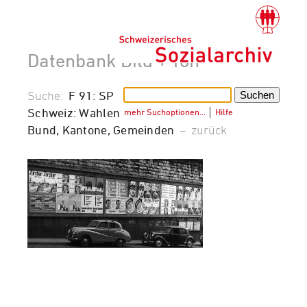
Datenbank Bild + Ton
Suche:
F 91: SP
Schweiz: Wahlen
mehr Suchoptionen…
│
Hilfe
Bund, Kantone, Gemeinden
–
zurück