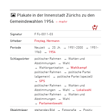
Plakate in der Innenstadt Zürichs zu den
Gemeindewahlen 1954
Signatur
F Fc-0011-03
Urheber
Freytag, Hermann
Periode
Neuzeit
20. Jh.
1951-2000
1951-
1960
1954
Schlagwörter
politischer Rahmen
Wahlen und
Abstimmungen
Wahl
Wahlorganisation
Wahlkampf
politischer Rahmen
politische Partei
(allgemein)
politische Partei (speziell)
SPS
politischer Rahmen
Wahlen und
Abstimmungen
Wahl
Lokalwahl
politischer Rahmen
Wahlen und
Abstimmungen
Wahl
Parlamentswahl
Objektträger
stehendes Bild
Fotografie
Positiv