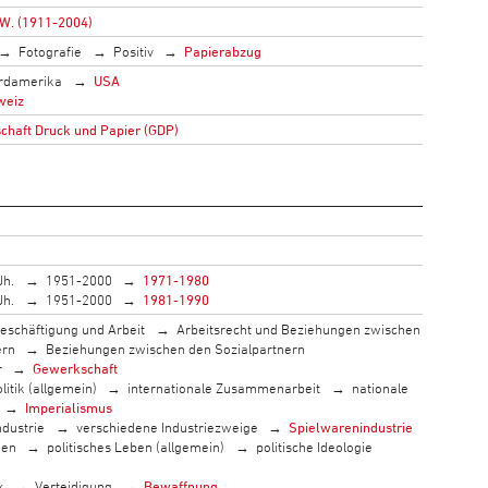
W. (1911-2004)
Fotografie
Positiv
Papierabzug
rdamerika
USA
weiz
haft Druck und Papier (GDP)
Jh.
1951-2000
1971-1980
Jh.
1951-2000
1981-1990
eschäftigung und Arbeit
Arbeitsrecht und Beziehungen zwischen
ern
Beziehungen zwischen den Sozialpartnern
r
Gewerkschaft
litik (allgemein)
internationale Zusammenarbeit
nationale
Imperialismus
ndustrie
verschiedene Industriezweige
Spielwarenindustrie
men
politisches Leben (allgemein)
politische Ideologie
k
Verteidigung
Bewaffnung