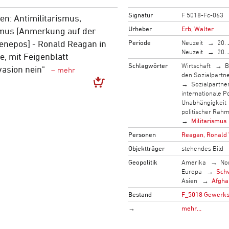
Signatur
F 5018-Fc-063
n: Antimilitarismus,
Urheber
Erb, Walter
mus [Anmerkung auf der
Periode
Neuzeit
20. 
enepos] - Ronald Reagan in
Neuzeit
20. 
, mit Feigenblatt
Schlagwörter
Wirtschaft
B
vasion nein"
den Sozialpartn
Sozialpartne
internationale Po
Unabhängigkeit
politischer Rah
Militarismus
Personen
Reagan, Ronald 
Objektträger
stehendes Bild
Geopolitik
Amerika
No
Europa
Sch
Asien
Afgha
Bestand
F_5018 Gewerksc
→
mehr…