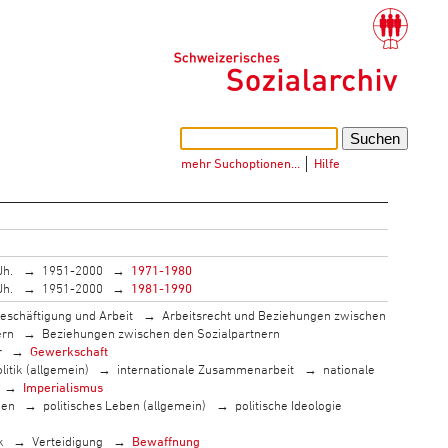
mehr Suchoptionen…
│
Hilfe
Jh.
1951-2000
1971-1980
Jh.
1951-2000
1981-1990
eschäftigung und Arbeit
Arbeitsrecht und Beziehungen zwischen
ern
Beziehungen zwischen den Sozialpartnern
r
Gewerkschaft
litik (allgemein)
internationale Zusammenarbeit
nationale
Imperialismus
men
politisches Leben (allgemein)
politische Ideologie
k
Verteidigung
Bewaffnung