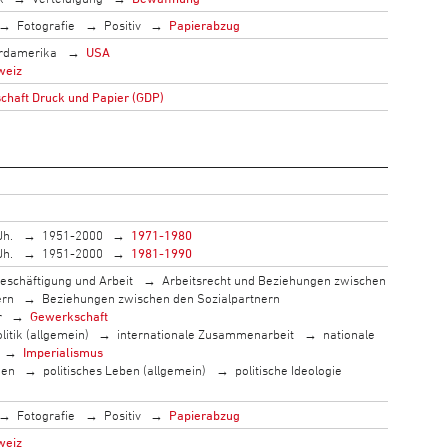
Fotografie
Positiv
Papierabzug
rdamerika
USA
weiz
haft Druck und Papier (GDP)
Jh.
1951-2000
1971-1980
Jh.
1951-2000
1981-1990
eschäftigung und Arbeit
Arbeitsrecht und Beziehungen zwischen
ern
Beziehungen zwischen den Sozialpartnern
r
Gewerkschaft
litik (allgemein)
internationale Zusammenarbeit
nationale
Imperialismus
men
politisches Leben (allgemein)
politische Ideologie
Fotografie
Positiv
Papierabzug
weiz