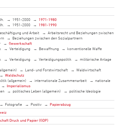
Jh.
1951-2000
1971-1980
Jh.
1951-2000
1981-1990
eschäftigung und Arbeit
Arbeitsrecht und Beziehungen zwischen
ern
Beziehungen zwischen den Sozialpartnern
r
Gewerkschaft
k
Verteidigung
Bewaffnung
konventionelle Waffe
k
Verteidigung
Verteidigungspolitik
militärische Anlage
allgemein)
Land- und Forstwirtschaft
Waldwirtschaft
Waldschutz
litik (allgemein)
internationale Zusammenarbeit
nationale
Imperialismus
men
politisches Leben (allgemein)
politische Ideologie
Fotografie
Positiv
Papierabzug
weiz
haft Druck und Papier (GDP)