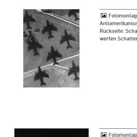
Fotomontage
Antiamerikanis
Rückseite: Scha
werfen Schatte
Fotomontage