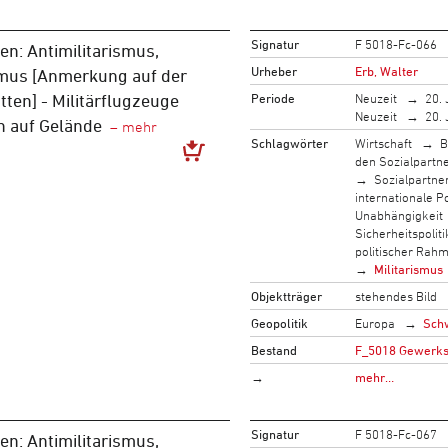
Signatur
F 5018-Fc-066
n: Antimilitarismus,
Urheber
Erb, Walter
mus [Anmerkung auf der
Periode
Neuzeit
20. 
tten] - Militärflugzeuge
Neuzeit
20. 
n auf Gelände
Schlagwörter
Wirtschaft
B
den Sozialpartn
Sozialpartne
internationale Po
Unabhängigkeit
Sicherheitspoliti
politischer Rah
Militarismus
Objektträger
stehendes Bild
Geopolitik
Europa
Sch
Bestand
F_5018 Gewerksc
→
mehr…
Signatur
F 5018-Fc-067
n: Antimilitarismus,