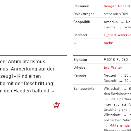
Personen
Reagan, Ronald 
Objektträger
stehendes Bild
Geopolitik
Amerika
No
Europa
Sch
Bestand
F_5018 Gewerksc
→
mehr…
Signatur
F 5018-Fc-060
n: Antimilitarismus,
Urheber
Erb, Walter
mus [Anmerkung auf der
Periode
Neuzeit
20. 
lzeug] - Kind einen
Neuzeit
20. 
e mit der Beschriftung:
Schlagwörter
Wirtschaft
B
in den Händen haltend
den Sozialpartn
Sozialpartne
internationale Po
Unabhängigkeit
Wirtschaft
I
politischer Rah
Militarismus
Sicherheitspoliti