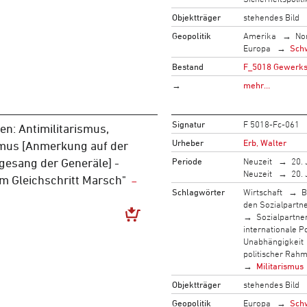
Objektträger
stehendes Bild
Geopolitik
Amerika
No
Europa
Sch
Bestand
F_5018 Gewerksc
→
mehr…
Signatur
F 5018-Fc-061
n: Antimilitarismus,
Urheber
Erb, Walter
mus [Anmerkung auf der
Periode
Neuzeit
20. 
gesang der Generäle] -
Neuzeit
20. 
Im Gleichschritt Marsch"
Schlagwörter
Wirtschaft
B
den Sozialpartn
Sozialpartne
internationale Po
Unabhängigkeit
politischer Rah
Militarismus
Objektträger
stehendes Bild
Geopolitik
Europa
Sch