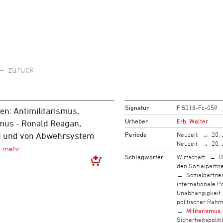
–
zurück
Signatur
F 5018-Fc-059
n: Antimilitarismus,
Urheber
Erb, Walter
mus - Ronald Reagan,
Periode
Neuzeit
20. 
d und von Abwehrsystem
Neuzeit
20. 
Schlagwörter
Wirtschaft
B
den Sozialpartn
Sozialpartne
internationale Po
Unabhängigkeit
politischer Rah
Militarismus
Sicherheitspoliti