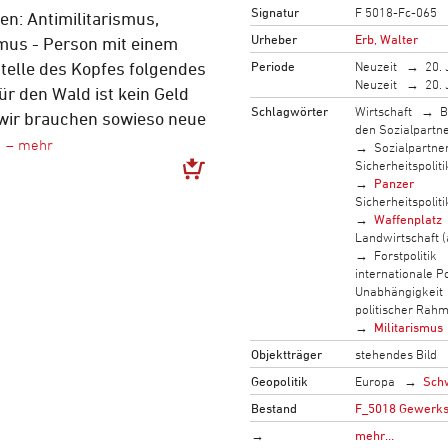
Signatur
F 5018-Fc-065
n: Antimilitarismus,
Urheber
Erb, Walter
mus - Person mit einem
Periode
Neuzeit
20. 
telle des Kopfes folgendes
Neuzeit
20. 
ür den Wald ist kein Geld
Schlagwörter
Wirtschaft
B
 wir brauchen sowieso neue
den Sozialpartn
Sozialpartne
Sicherheitspoliti
Panzer
Sicherheitspoliti
Waffenplatz
Landwirtschaft (
Forstpolitik
internationale Po
Unabhängigkeit
politischer Rah
Militarismus
Objektträger
stehendes Bild
Geopolitik
Europa
Sch
Bestand
F_5018 Gewerksc
→
mehr…