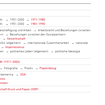
Jh.
1951-2000
1971-1980
Jh.
1951-2000
1981-1990
eschäftigung und Arbeit
Arbeitsrecht und Beziehungen zwischen
ern
Beziehungen zwischen den Sozialpartnern
r
Gewerkschaft
litik (allgemein)
internationale Zusammenarbeit
nationale
Imperialismus
men
politisches Leben (allgemein)
politische Ideologie
W. (1911-2004)
Fotografie
Positiv
Papierabzug
rdamerika
USA
weiz
nistan
haft Druck und Papier (GDP)