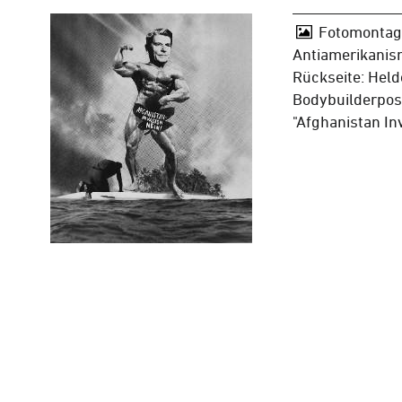
Fotomontage
Antiamerikanis
Rückseite: Held
Bodybuilderpose
"Afghanistan In