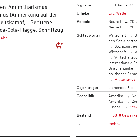
Signatur
F 5018-Fc-064
n: Antimilitarismus,
Urheber
Erb, Walter
mus [Anmerkung auf der
Periode
Neuzeit
20. 
heitskampf] - Berittene
Neuzeit
20. 
ca-Cola-Flagge, Schriftzug
Schlagwörter
Wirtschaft
B
den Sozialpartn
Sozialpartne
Wirtschaft
W
Wirtschaftspol
internationale Po
Unabhängigkeit
politischer Rah
Militarismus
Objektträger
stehendes Bild
Geopolitik
Amerika
No
Amerika
Ze
Europa
Sch
Bestand
F_5018 Gewerksc
→
mehr…