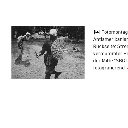
Fotomontage
Antiamerikanis
Rückseite: Stre
vermummter Poli
der Mitte "SBG 
fotografierend