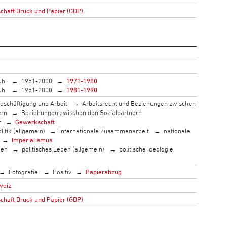
haft Druck und Papier (GDP)
Jh.
1951-2000
1971-1980
Jh.
1951-2000
1981-1990
eschäftigung und Arbeit
Arbeitsrecht und Beziehungen zwischen
ern
Beziehungen zwischen den Sozialpartnern
r
Gewerkschaft
litik (allgemein)
internationale Zusammenarbeit
nationale
Imperialismus
men
politisches Leben (allgemein)
politische Ideologie
Fotografie
Positiv
Papierabzug
weiz
haft Druck und Papier (GDP)