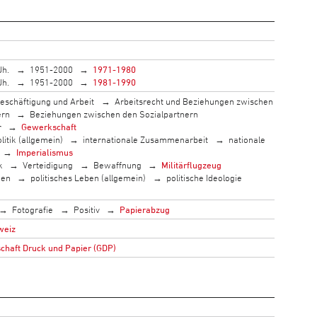
Jh.
1951-2000
1971-1980
Jh.
1951-2000
1981-1990
eschäftigung und Arbeit
Arbeitsrecht und Beziehungen zwischen
ern
Beziehungen zwischen den Sozialpartnern
r
Gewerkschaft
litik (allgemein)
internationale Zusammenarbeit
nationale
Imperialismus
k
Verteidigung
Bewaffnung
Militärflugzeug
men
politisches Leben (allgemein)
politische Ideologie
Fotografie
Positiv
Papierabzug
weiz
haft Druck und Papier (GDP)