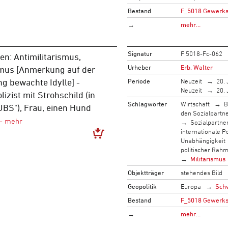
Bestand
F_5018 Gewerksc
→
mehr…
Signatur
F 5018-Fc-062
n: Antimilitarismus,
Urheber
Erb, Walter
mus [Anmerkung auf der
Periode
Neuzeit
20. 
ng bewachte Idylle] -
Neuzeit
20. 
zist mit Strohschild (in
Schlagwörter
Wirtschaft
B
UBS"), Frau, einen Hund
den Sozialpartn
Sozialpartne
internationale Po
Unabhängigkeit
politischer Rah
Militarismus
Objektträger
stehendes Bild
Geopolitik
Europa
Sch
Bestand
F_5018 Gewerksc
→
mehr…