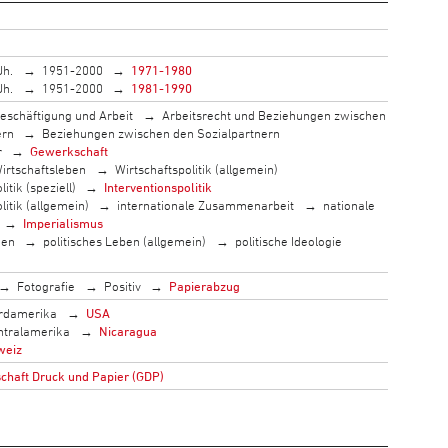
Jh.
1951-2000
1971-1980
Jh.
1951-2000
1981-1990
eschäftigung und Arbeit
Arbeitsrecht und Beziehungen zwischen
ern
Beziehungen zwischen den Sozialpartnern
r
Gewerkschaft
irtschaftsleben
Wirtschaftspolitik (allgemein)
itik (speziell)
Interventionspolitik
litik (allgemein)
internationale Zusammenarbeit
nationale
Imperialismus
men
politisches Leben (allgemein)
politische Ideologie
Fotografie
Positiv
Papierabzug
rdamerika
USA
ntralamerika
Nicaragua
weiz
haft Druck und Papier (GDP)