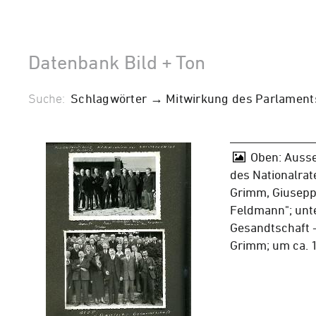
Datenbank Bild + Ton
Suche:
Schlagwörter → Mitwirkung des Parlaments 
Oben: Auss
des Nationalrate
Grimm, Giusepp
Feldmann"; unt
Gesandtschaft -
Grimm; um ca.