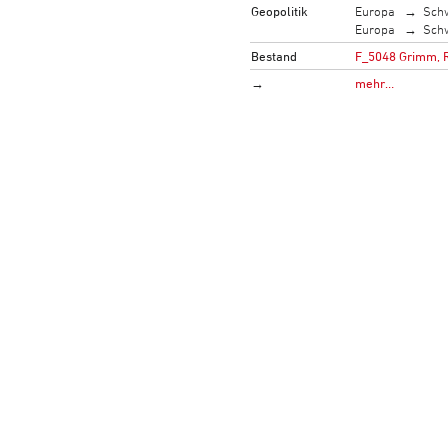
Geopolitik
Europa
Sch
Europa
Sch
Bestand
F_5048 Grimm, R
→
mehr…