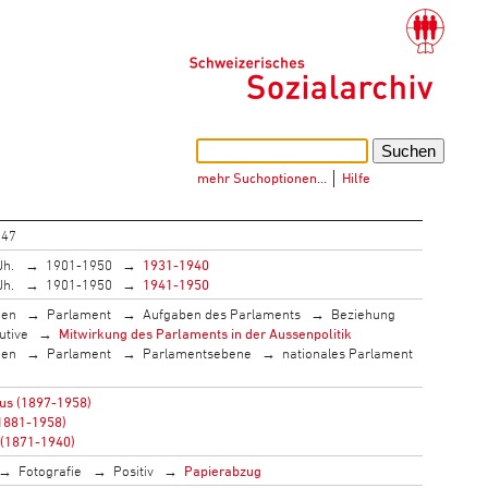
mehr Suchoptionen…
│
Hilfe
047
Jh.
1901-1950
1931-1940
Jh.
1901-1950
1941-1950
men
Parlament
Aufgaben des Parlaments
Beziehung
utive
Mitwirkung des Parlaments in der Aussenpolitik
men
Parlament
Parlamentsebene
nationales Parlament
us (1897-1958)
1881-1958)
 (1871-1940)
Fotografie
Positiv
Papierabzug