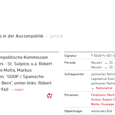
in der Aussenpolitik
–
zurück
Signatur
F 5048-Fx-001-
enpolitische Kommission
Periode
Neuzeit
20. 
s - St. Sulpice, u.a. Robert
Neuzeit
20. 
e Motta, Markus
Schlagwörter
politischer Rah
en: "GOOP / Spanische
Legislative-Exek
 Bern", unten links: Robert
politischer Rah
Nationalrat
 1940
Personen
Feldmann, Mark
Grimm, Robert (
Motta, Giuseppe
Objektträger
stehendes Bild