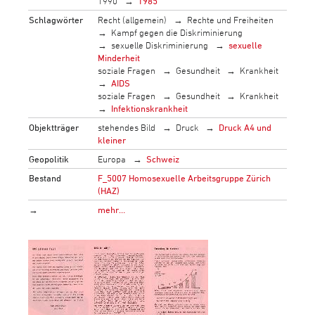
1990
1985
Schlagwörter
Recht (allgemein)
Rechte und Freiheiten
Kampf gegen die Diskriminierung
sexuelle Diskriminierung
sexuelle
Minderheit
soziale Fragen
Gesundheit
Krankheit
AIDS
soziale Fragen
Gesundheit
Krankheit
Infektionskrankheit
Objektträger
stehendes Bild
Druck
Druck A4 und
kleiner
Geopolitik
Europa
Schweiz
Bestand
F_5007 Homosexuelle Arbeitsgruppe Zürich
(HAZ)
→
mehr…