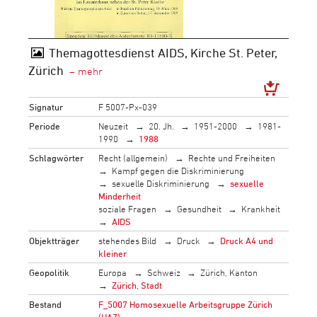
Themagottesdienst AIDS, Kirche St. Peter,
Zürich
Signatur
F 5007-Px-039
Periode
Neuzeit
20. Jh.
1951-2000
1981-
1990
1988
Schlagwörter
Recht (allgemein)
Rechte und Freiheiten
Kampf gegen die Diskriminierung
sexuelle Diskriminierung
sexuelle
Minderheit
soziale Fragen
Gesundheit
Krankheit
AIDS
Objektträger
stehendes Bild
Druck
Druck A4 und
kleiner
Geopolitik
Europa
Schweiz
Zürich, Kanton
Zürich, Stadt
Bestand
F_5007 Homosexuelle Arbeitsgruppe Zürich
(HAZ)