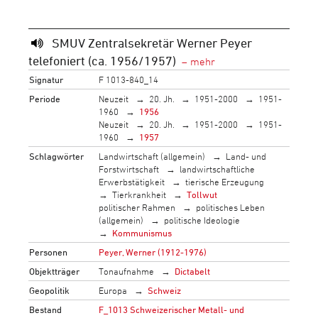
SMUV Zentralsekretär Werner Peyer
telefoniert (ca. 1956/1957)
Signatur
F 1013-840_14
Periode
Neuzeit
20. Jh.
1951-2000
1951-
1960
1956
Neuzeit
20. Jh.
1951-2000
1951-
1960
1957
Schlagwörter
Landwirtschaft (allgemein)
Land- und
Forstwirtschaft
landwirtschaftliche
Erwerbstätigkeit
tierische Erzeugung
Tierkrankheit
Tollwut
politischer Rahmen
politisches Leben
(allgemein)
politische Ideologie
Kommunismus
Personen
Peyer, Werner (1912-1976)
Objektträger
Tonaufnahme
Dictabelt
Geopolitik
Europa
Schweiz
Bestand
F_1013 Schweizerischer Metall- und