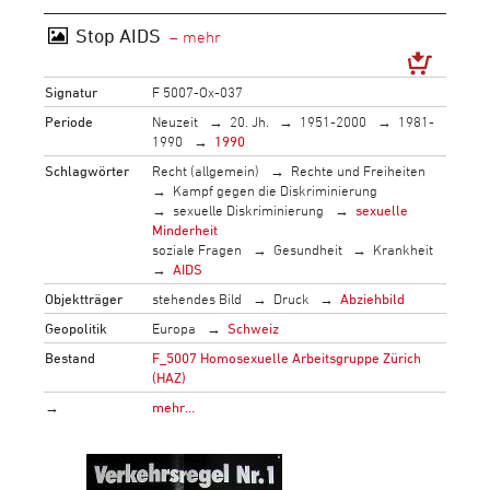
Stop AIDS
Signatur
F 5007-Ox-037
Periode
Neuzeit
20. Jh.
1951-2000
1981-
1990
1990
Schlagwörter
Recht (allgemein)
Rechte und Freiheiten
Kampf gegen die Diskriminierung
sexuelle Diskriminierung
sexuelle
Minderheit
soziale Fragen
Gesundheit
Krankheit
AIDS
Objektträger
stehendes Bild
Druck
Abziehbild
Geopolitik
Europa
Schweiz
Bestand
F_5007 Homosexuelle Arbeitsgruppe Zürich
(HAZ)
→
mehr…