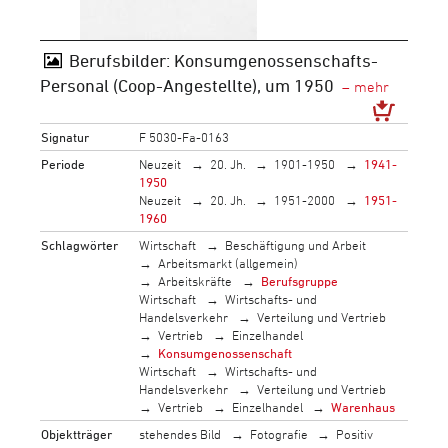
Berufsbilder: Konsumgenossenschafts-
Personal (Coop-Angestellte), um 1950
Signatur
F 5030-Fa-0163
Periode
Neuzeit
20. Jh.
1901-1950
1941-
1950
Neuzeit
20. Jh.
1951-2000
1951-
1960
Schlagwörter
Wirtschaft
Beschäftigung und Arbeit
Arbeitsmarkt (allgemein)
Arbeitskräfte
Berufsgruppe
Wirtschaft
Wirtschafts- und
Handelsverkehr
Verteilung und Vertrieb
Vertrieb
Einzelhandel
Konsumgenossenschaft
Wirtschaft
Wirtschafts- und
Handelsverkehr
Verteilung und Vertrieb
Vertrieb
Einzelhandel
Warenhaus
Objektträger
stehendes Bild
Fotografie
Positiv