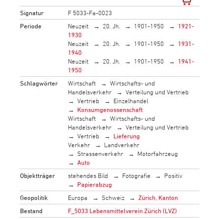
Signatur
F 5033-Fa-0023
Periode
Neuzeit
20. Jh.
1901-1950
1921-
1930
Neuzeit
20. Jh.
1901-1950
1931-
1940
Neuzeit
20. Jh.
1901-1950
1941-
1950
Schlagwörter
Wirtschaft
Wirtschafts- und
Handelsverkehr
Verteilung und Vertrieb
Vertrieb
Einzelhandel
Konsumgenossenschaft
Wirtschaft
Wirtschafts- und
Handelsverkehr
Verteilung und Vertrieb
Vertrieb
Lieferung
Verkehr
Landverkehr
Strassenverkehr
Motorfahrzeug
Auto
Objektträger
stehendes Bild
Fotografie
Positiv
Papierabzug
Geopolitik
Europa
Schweiz
Zürich, Kanton
Bestand
F_5033 Lebensmittelverein Zürich (LVZ)