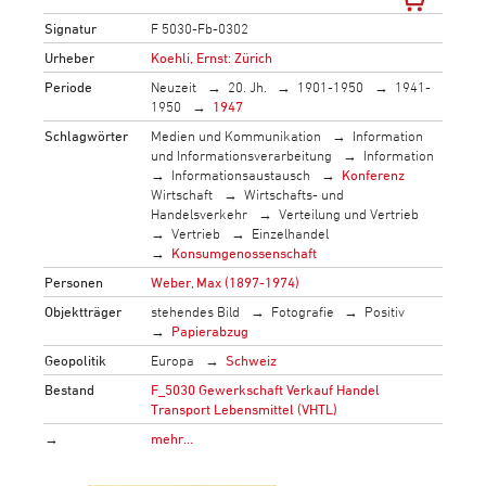
Signatur
F 5030-Fb-0302
Urheber
Koehli, Ernst: Zürich
Periode
Neuzeit
20. Jh.
1901-1950
1941-
1950
1947
Schlagwörter
Medien und Kommunikation
Information
und Informationsverarbeitung
Information
Informationsaustausch
Konferenz
Wirtschaft
Wirtschafts- und
Handelsverkehr
Verteilung und Vertrieb
Vertrieb
Einzelhandel
Konsumgenossenschaft
Personen
Weber, Max (1897-1974)
Objektträger
stehendes Bild
Fotografie
Positiv
Papierabzug
Geopolitik
Europa
Schweiz
Bestand
F_5030 Gewerkschaft Verkauf Handel
Transport Lebensmittel (VHTL)
→
mehr…