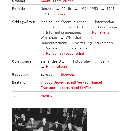
Urheber
Koehli, Ernst: Zürich
Periode
Neuzeit
20. Jh.
1901-1950
1941-
1950
1947
Schlagwörter
Medien und Kommunikation
Information
und Informationsverarbeitung
Information
Informationsaustausch
Konferenz
Wirtschaft
Wirtschafts- und
Handelsverkehr
Verteilung und Vertrieb
Vertrieb
Einzelhandel
Konsumgenossenschaft
Objektträger
stehendes Bild
Fotografie
Positiv
Papierabzug
Geopolitik
Europa
Schweiz
Bestand
F_5030 Gewerkschaft Verkauf Handel
Transport Lebensmittel (VHTL)
→
mehr…