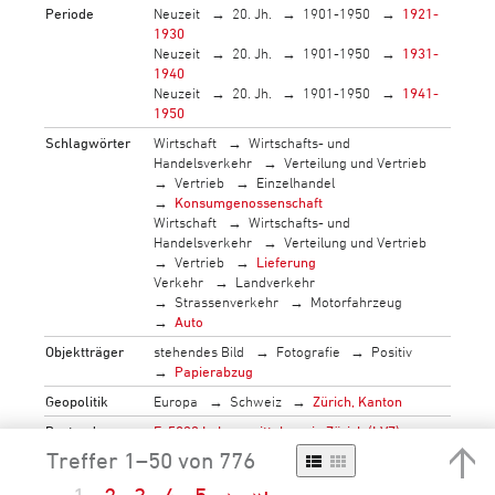
Periode
Neuzeit
20. Jh.
1901-1950
1921-
1930
Neuzeit
20. Jh.
1901-1950
1931-
1940
Neuzeit
20. Jh.
1901-1950
1941-
1950
Schlagwörter
Wirtschaft
Wirtschafts- und
Handelsverkehr
Verteilung und Vertrieb
Vertrieb
Einzelhandel
Konsumgenossenschaft
Wirtschaft
Wirtschafts- und
Handelsverkehr
Verteilung und Vertrieb
Vertrieb
Lieferung
Verkehr
Landverkehr
Strassenverkehr
Motorfahrzeug
Auto
Objektträger
stehendes Bild
Fotografie
Positiv
Papierabzug
Geopolitik
Europa
Schweiz
Zürich, Kanton
Bestand
F_5033 Lebensmittelverein Zürich (LVZ)
Treffer 1–50 von 776
→
mehr…