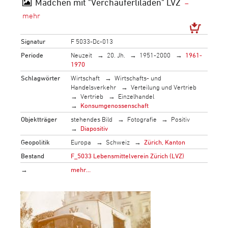
Mädchen mit "Verchäuferliladen" LVZ
Signatur
F 5033-Dc-013
Periode
Neuzeit
20. Jh.
1951-2000
1961-
1970
Schlagwörter
Wirtschaft
Wirtschafts- und
Handelsverkehr
Verteilung und Vertrieb
Vertrieb
Einzelhandel
Konsumgenossenschaft
Objektträger
stehendes Bild
Fotografie
Positiv
Diapositiv
Geopolitik
Europa
Schweiz
Zürich, Kanton
Bestand
F_5033 Lebensmittelverein Zürich (LVZ)
→
mehr…