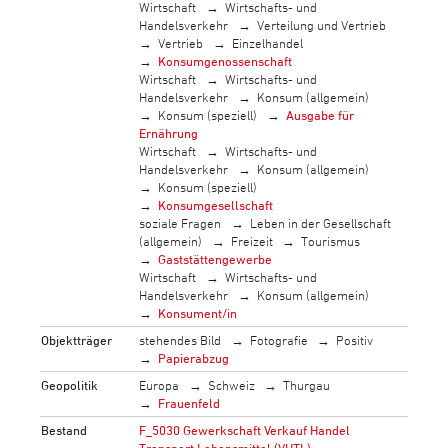
Wirtschaft
Wirtschafts- und
Handelsverkehr
Verteilung und Vertrieb
Vertrieb
Einzelhandel
Konsumgenossenschaft
Wirtschaft
Wirtschafts- und
Handelsverkehr
Konsum (allgemein)
Konsum (speziell)
Ausgabe für
Ernährung
Wirtschaft
Wirtschafts- und
Handelsverkehr
Konsum (allgemein)
Konsum (speziell)
Konsumgesellschaft
soziale Fragen
Leben in der Gesellschaft
(allgemein)
Freizeit
Tourismus
Gaststättengewerbe
Wirtschaft
Wirtschafts- und
Handelsverkehr
Konsum (allgemein)
Konsument/in
Objektträger
stehendes Bild
Fotografie
Positiv
Papierabzug
Geopolitik
Europa
Schweiz
Thurgau
Frauenfeld
Bestand
F_5030 Gewerkschaft Verkauf Handel
Transport Lebensmittel (VHTL)