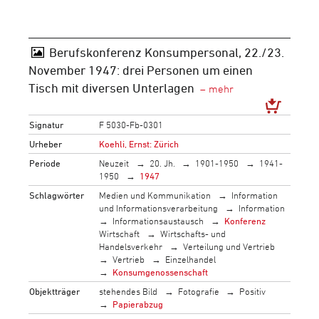
Berufskonferenz Konsumpersonal, 22./23.
November 1947: drei Personen um einen
Tisch mit diversen Unterlagen
Signatur
F 5030-Fb-0301
Urheber
Koehli, Ernst: Zürich
Periode
Neuzeit
20. Jh.
1901-1950
1941-
1950
1947
Schlagwörter
Medien und Kommunikation
Information
und Informationsverarbeitung
Information
Informationsaustausch
Konferenz
Wirtschaft
Wirtschafts- und
Handelsverkehr
Verteilung und Vertrieb
Vertrieb
Einzelhandel
Konsumgenossenschaft
Objektträger
stehendes Bild
Fotografie
Positiv
Papierabzug