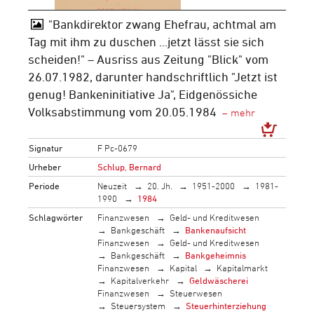
"Bankdirektor zwang Ehefrau, achtmal am
Tag mit ihm zu duschen ...jetzt lässt sie sich
scheiden!" – Ausriss aus Zeitung "Blick" vom
26.07.1982, darunter handschriftlich "Jetzt ist
genug! Bankeninitiative Ja", Eidgenössiche
Volksabstimmung vom 20.05.1984
Signatur
F Pc-0679
Urheber
Schlup, Bernard
Periode
Neuzeit
20. Jh.
1951-2000
1981-
1990
1984
Schlagwörter
Finanzwesen
Geld- und Kreditwesen
Bankgeschäft
Bankenaufsicht
Finanzwesen
Geld- und Kreditwesen
Bankgeschäft
Bankgeheimnis
Finanzwesen
Kapital
Kapitalmarkt
Kapitalverkehr
Geldwäscherei
Finanzwesen
Steuerwesen
Steuersystem
Steuerhinterziehung