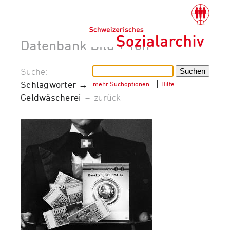
Datenbank Bild + Ton
Suche:
Schlagwörter →
mehr Suchoptionen…
│
Hilfe
Geldwäscherei
–
zurück