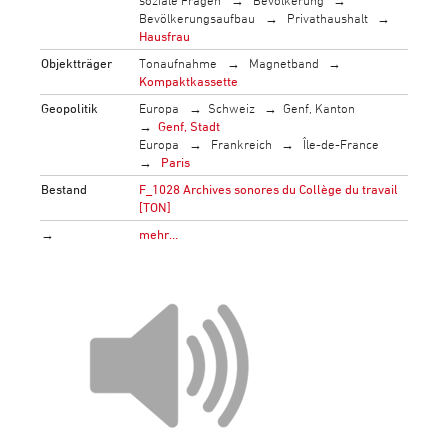
soziale Fragen
Bevölkerung
Bevölkerungsaufbau
Privathaushalt
Hausfrau
Objektträger
Tonaufnahme
Magnetband
Kompaktkassette
Geopolitik
Europa
Schweiz
Genf, Kanton
Genf, Stadt
Europa
Frankreich
Île-de-France
Paris
Bestand
F_1028 Archives sonores du Collège du travail
[TON]
→
mehr…