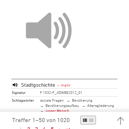
Stadtgschichte
Signatur
F 1032-F_JIDWBE2012_01
Schlagwörter
soziale Fragen
Bevölkerung
Bevölkerungsaufbau
Altersgliederung
junger Mensch
soziale Fragen
Leben in der Gesellschaft
Treffer 1–50 von 1020
(allgemein)
Freizeit
Geopolitik
Europa
Schweiz
Bern, Kanton