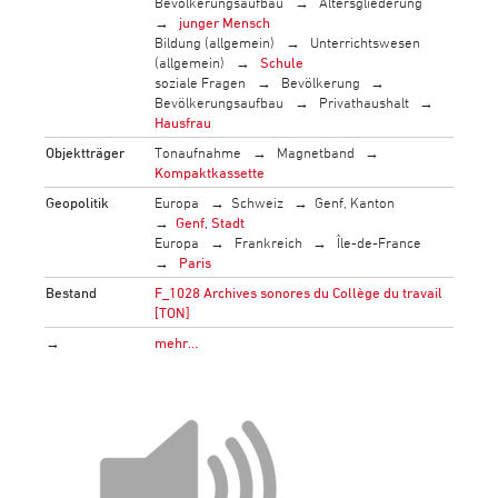
Bevölkerungsaufbau
Altersgliederung
junger Mensch
Bildung (allgemein)
Unterrichtswesen
(allgemein)
Schule
soziale Fragen
Bevölkerung
Bevölkerungsaufbau
Privathaushalt
Hausfrau
Objektträger
Tonaufnahme
Magnetband
Kompaktkassette
Geopolitik
Europa
Schweiz
Genf, Kanton
Genf, Stadt
Europa
Frankreich
Île-de-France
Paris
Bestand
F_1028 Archives sonores du Collège du travail
[TON]
→
mehr…