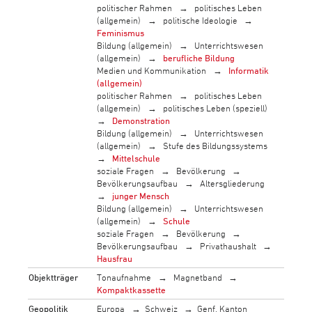
politischer Rahmen
politisches Leben
(allgemein)
politische Ideologie
Feminismus
Bildung (allgemein)
Unterrichtswesen
(allgemein)
berufliche Bildung
Medien und Kommunikation
Informatik
(allgemein)
politischer Rahmen
politisches Leben
(allgemein)
politisches Leben (speziell)
Demonstration
Bildung (allgemein)
Unterrichtswesen
(allgemein)
Stufe des Bildungssystems
Mittelschule
soziale Fragen
Bevölkerung
Bevölkerungsaufbau
Altersgliederung
junger Mensch
Bildung (allgemein)
Unterrichtswesen
(allgemein)
Schule
soziale Fragen
Bevölkerung
Bevölkerungsaufbau
Privathaushalt
Hausfrau
Objektträger
Tonaufnahme
Magnetband
Kompaktkassette
Geopolitik
Europa
Schweiz
Genf, Kanton