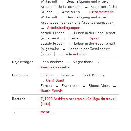
Wirtschaft
Beschäftigung und Arbeit
Arbeitsmarkt (allgemein)
sozio-berufliche
Gruppe
Arbeiter/in
Hilfsarbeiter/in
Wirtschaft
Beschäftigung und Arbeit
Arbeitsbedingungen und Arbeitsorganisation
Arbeitsbedingungen
soziale Fragen
Leben in der Gesellschaft
(allgemein)
Freizeit
Sport
soziale Fragen
Leben in der Gesellschaft
(allgemein)
Leben in der Gesellschaft
(speziell)
Geheimbund
Objektträger
Tonaufnahme
Magnetband
Kompaktkassette
Geopolitik
Europa
Schweiz
Genf, Kanton
Genf, Stadt
Europa
Frankreich
Rhône-Alpes
Haute-Savoie
Bestand
F_1028 Archives sonores du Collège du travail
[TON]
→
mehr…