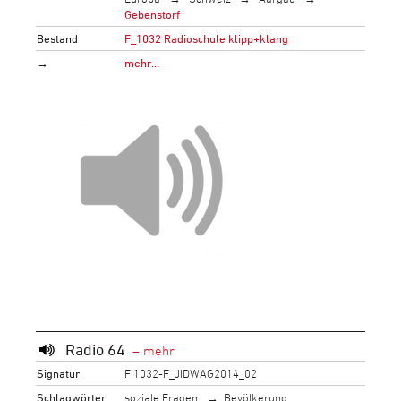
Gebenstorf
Bestand
F_1032 Radioschule klipp+klang
→
mehr…
Radio 64
Signatur
F 1032-F_JIDWAG2014_02
Schlagwörter
soziale Fragen
Bevölkerung