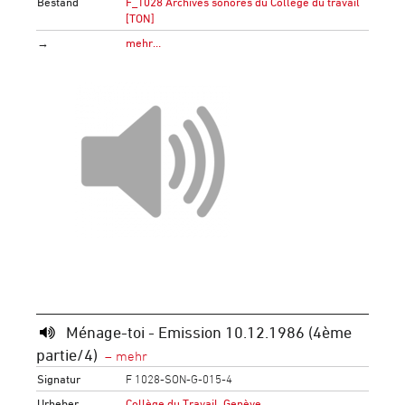
Bestand
F_1028 Archives sonores du Collège du travail
[TON]
→
mehr…
Ménage-toi - Emission 10.12.1986 (4ème
partie/4)
Signatur
F 1028-SON-G-015-4
Urheber
Collège du Travail, Genève