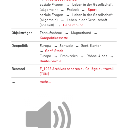
soziale Fragen
Leben in der Gesellschaft
(allgemein)
Freizeit
Sport
soziale Fragen
Leben in der Gesellschaft
(allgemein)
Leben in der Gesellschaft
(speziell)
Geheimbund
Objektträger
Tonaufnahme
Magnetband
Kompaktkassette
Geopolitik
Europa
Schweiz
Genf, Kanton
Genf, Stadt
Europa
Frankreich
Rhône-Alpes
Haute-Savoie
Bestand
F_1028 Archives sonores du Collège du travail
[TON]
→
mehr…