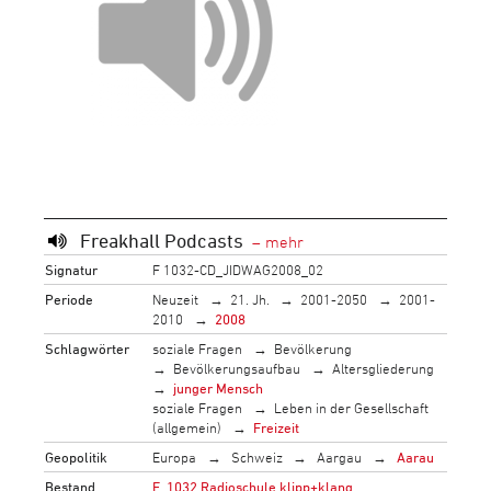
Freakhall Podcasts
Signatur
F 1032-CD_JIDWAG2008_02
Periode
Neuzeit
21. Jh.
2001-2050
2001-
2010
2008
Schlagwörter
soziale Fragen
Bevölkerung
Bevölkerungsaufbau
Altersgliederung
junger Mensch
soziale Fragen
Leben in der Gesellschaft
(allgemein)
Freizeit
Geopolitik
Europa
Schweiz
Aargau
Aarau
Bestand
F_1032 Radioschule klipp+klang