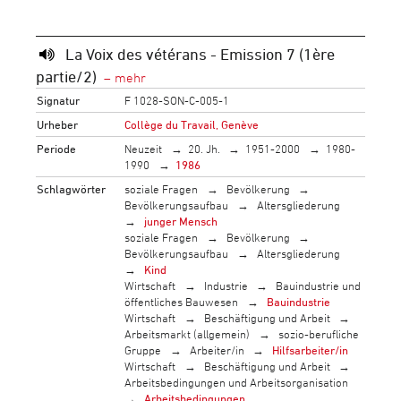
La Voix des vétérans - Emission 7 (1ère
partie/2)
Signatur
F 1028-SON-C-005-1
Urheber
Collège du Travail, Genève
Periode
Neuzeit
20. Jh.
1951-2000
1980-
1990
1986
Schlagwörter
soziale Fragen
Bevölkerung
Bevölkerungsaufbau
Altersgliederung
junger Mensch
soziale Fragen
Bevölkerung
Bevölkerungsaufbau
Altersgliederung
Kind
Wirtschaft
Industrie
Bauindustrie und
öffentliches Bauwesen
Bauindustrie
Wirtschaft
Beschäftigung und Arbeit
Arbeitsmarkt (allgemein)
sozio-berufliche
Gruppe
Arbeiter/in
Hilfsarbeiter/in
Wirtschaft
Beschäftigung und Arbeit
Arbeitsbedingungen und Arbeitsorganisation
Arbeitsbedingungen