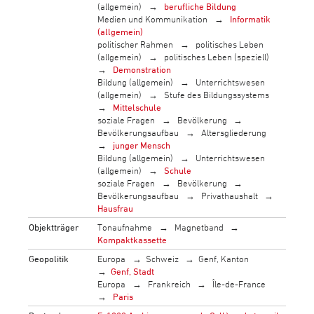
(allgemein)
berufliche Bildung
Medien und Kommunikation
Informatik
(allgemein)
politischer Rahmen
politisches Leben
(allgemein)
politisches Leben (speziell)
Demonstration
Bildung (allgemein)
Unterrichtswesen
(allgemein)
Stufe des Bildungssystems
Mittelschule
soziale Fragen
Bevölkerung
Bevölkerungsaufbau
Altersgliederung
junger Mensch
Bildung (allgemein)
Unterrichtswesen
(allgemein)
Schule
soziale Fragen
Bevölkerung
Bevölkerungsaufbau
Privathaushalt
Hausfrau
Objektträger
Tonaufnahme
Magnetband
Kompaktkassette
Geopolitik
Europa
Schweiz
Genf, Kanton
Genf, Stadt
Europa
Frankreich
Île-de-France
Paris