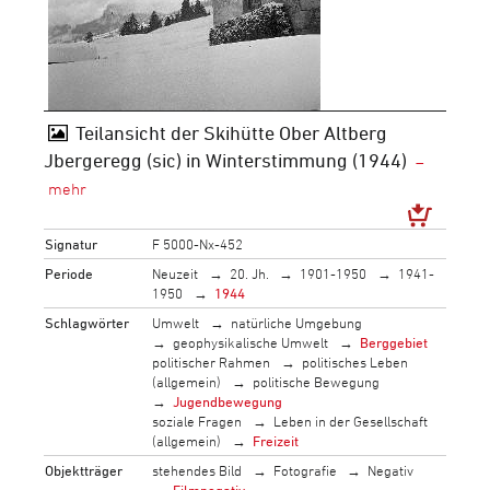
Teilansicht der Skihütte Ober Altberg
Jbergeregg (sic) in Winterstimmung (1944)
Signatur
F 5000-Nx-452
Periode
Neuzeit
20. Jh.
1901-1950
1941-
1950
1944
Schlagwörter
Umwelt
natürliche Umgebung
geophysikalische Umwelt
Berggebiet
politischer Rahmen
politisches Leben
(allgemein)
politische Bewegung
Jugendbewegung
soziale Fragen
Leben in der Gesellschaft
(allgemein)
Freizeit
Objektträger
stehendes Bild
Fotografie
Negativ
Filmnegativ