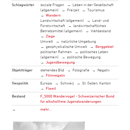
Schlagwörter
soziale Fragen
Leben in der Gesellschaft
(allgemein)
Freizeit
Tourismus
Wandern
Landwirtschaft (allgemein)
Land- und
Forstwirtschaft
landwirtschaftliches
Betriebsmittel (allgemein)
Viehbestand
Ziege
Umwelt
natürliche Umgebung
geophysikalische Umwelt
Berggebiet
politischer Rahmen
politisches Leben
(allgemein)
politische Bewegung
Jugendbewegung
Objektträger
stehendes Bild
Fotografie
Negativ
Filmnegativ
Geopolitik
Europa
Schweiz
St. Gallen, Kanton
Flawil
Bestand
F_5000 Wandervogel - Schweizerischer Bund
für alkoholfreie Jugendwanderungen
→
mehr…