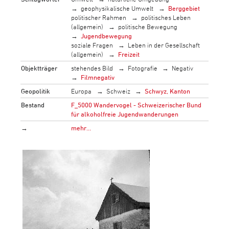
geophysikalische Umwelt
Berggebiet
politischer Rahmen
politisches Leben
(allgemein)
politische Bewegung
Jugendbewegung
soziale Fragen
Leben in der Gesellschaft
(allgemein)
Freizeit
Objektträger
stehendes Bild
Fotografie
Negativ
Filmnegativ
Geopolitik
Europa
Schweiz
Schwyz, Kanton
Bestand
F_5000 Wandervogel - Schweizerischer Bund
für alkoholfreie Jugendwanderungen
→
mehr…