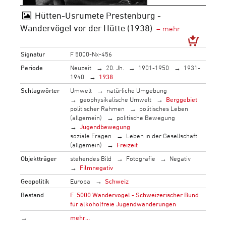
Hütten-Usrumete Prestenburg -
Wandervögel vor der Hütte (1938)
Signatur
F 5000-Nx-456
Periode
Neuzeit
20. Jh.
1901-1950
1931-
1940
1938
Schlagwörter
Umwelt
natürliche Umgebung
geophysikalische Umwelt
Berggebiet
politischer Rahmen
politisches Leben
(allgemein)
politische Bewegung
Jugendbewegung
soziale Fragen
Leben in der Gesellschaft
(allgemein)
Freizeit
Objektträger
stehendes Bild
Fotografie
Negativ
Filmnegativ
Geopolitik
Europa
Schweiz
Bestand
F_5000 Wandervogel - Schweizerischer Bund
für alkoholfreie Jugendwanderungen
→
mehr…