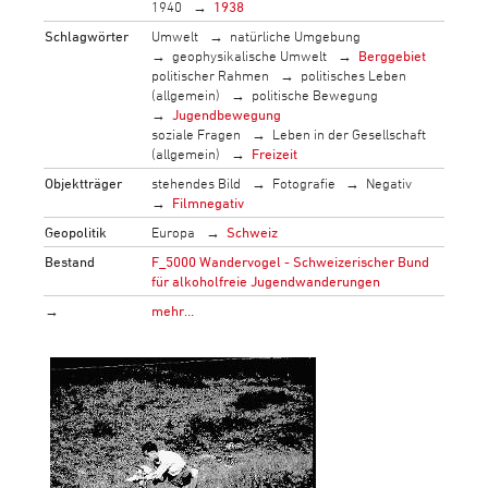
1940
1938
Schlagwörter
Umwelt
natürliche Umgebung
geophysikalische Umwelt
Berggebiet
politischer Rahmen
politisches Leben
(allgemein)
politische Bewegung
Jugendbewegung
soziale Fragen
Leben in der Gesellschaft
(allgemein)
Freizeit
Objektträger
stehendes Bild
Fotografie
Negativ
Filmnegativ
Geopolitik
Europa
Schweiz
Bestand
F_5000 Wandervogel - Schweizerischer Bund
für alkoholfreie Jugendwanderungen
→
mehr…