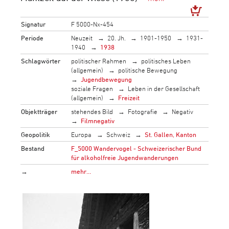
Signatur
F 5000-Nx-454
Periode
Neuzeit
20. Jh.
1901-1950
1931-
1940
1938
Schlagwörter
politischer Rahmen
politisches Leben
(allgemein)
politische Bewegung
Jugendbewegung
soziale Fragen
Leben in der Gesellschaft
(allgemein)
Freizeit
Objektträger
stehendes Bild
Fotografie
Negativ
Filmnegativ
Geopolitik
Europa
Schweiz
St. Gallen, Kanton
Bestand
F_5000 Wandervogel - Schweizerischer Bund
für alkoholfreie Jugendwanderungen
→
mehr…