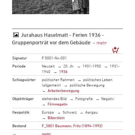
Jurahaus Haselmatt - Ferien 1936 -
Gruppenporträt vor dem Gebäude
Signatur
F 5001-Nx-001
Periode
Neuzeit
20. Jh.
1901-1950
1931-
1940
1936
Schlagwörter
politischer Rahmen
politisches Leben
(allgemein)
politische Bewegung
Arbeiterbewegung
Objektträger
stehendes Bild
Fotografie
Negativ
Filmnegativ
Geopolitik
Europa
Schweiz
Aargau
Biberstein
Bestand
F_5001 Baumann, Fritz (1894-1992)
→
mehr…