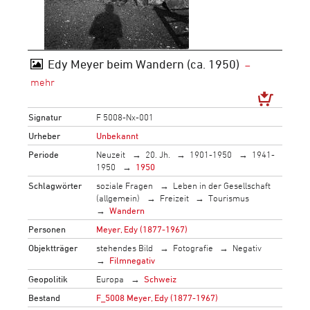
Edy Meyer beim Wandern (ca. 1950)
Signatur
F 5008-Nx-001
Urheber
Unbekannt
Periode
Neuzeit
20. Jh.
1901-1950
1941-
1950
1950
Schlagwörter
soziale Fragen
Leben in der Gesellschaft
(allgemein)
Freizeit
Tourismus
Wandern
Personen
Meyer, Edy (1877-1967)
Objektträger
stehendes Bild
Fotografie
Negativ
Filmnegativ
Geopolitik
Europa
Schweiz
Bestand
F_5008 Meyer, Edy (1877-1967)