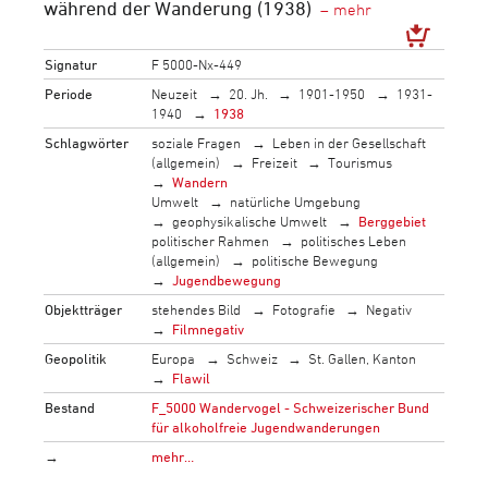
während der Wanderung (1938)
Signatur
F 5000-Nx-449
Periode
Neuzeit
20. Jh.
1901-1950
1931-
1940
1938
Schlagwörter
soziale Fragen
Leben in der Gesellschaft
(allgemein)
Freizeit
Tourismus
Wandern
Umwelt
natürliche Umgebung
geophysikalische Umwelt
Berggebiet
politischer Rahmen
politisches Leben
(allgemein)
politische Bewegung
Jugendbewegung
Objektträger
stehendes Bild
Fotografie
Negativ
Filmnegativ
Geopolitik
Europa
Schweiz
St. Gallen, Kanton
Flawil
Bestand
F_5000 Wandervogel - Schweizerischer Bund
für alkoholfreie Jugendwanderungen
→
mehr…