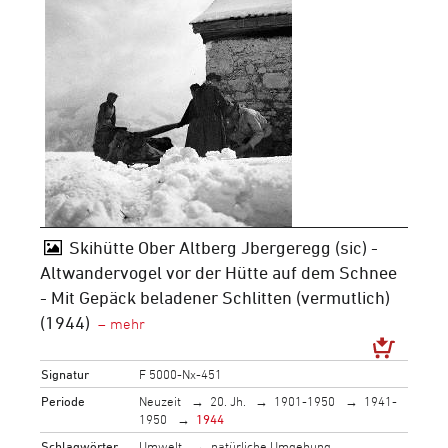
Skihütte Ober Altberg Jbergeregg (sic) -
Altwandervogel vor der Hütte auf dem Schnee
- Mit Gepäck beladener Schlitten (vermutlich)
(1944)
Signatur
F 5000-Nx-451
Periode
Neuzeit
20. Jh.
1901-1950
1941-
1950
1944
Schlagwörter
Umwelt
natürliche Umgebung