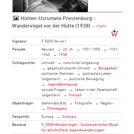
Hütten-Usrumete Prestenburg -
Wandervögel vor der Hütte (1938)
Signatur
F 5000-Nx-441
Periode
Neuzeit
20. Jh.
1901-1950
1931-
1940
1938
Schlagwörter
Umwelt
natürliche Umgebung
geophysikalische Umwelt
Berggebiet
politischer Rahmen
politisches Leben
(allgemein)
politische Bewegung
Jugendbewegung
soziale Fragen
Leben in der Gesellschaft
(allgemein)
Freizeit
Objektträger
stehendes Bild
Fotografie
Negativ
Filmnegativ
Geopolitik
Europa
Schweiz
Bestand
F_5000 Wandervogel - Schweizerischer Bund
für alkoholfreie Jugendwanderungen