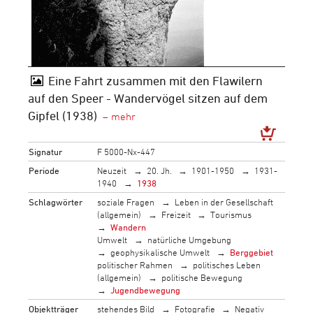
Eine Fahrt zusammen mit den Flawilern
auf den Speer - Wandervögel sitzen auf dem
Gipfel (1938)
Signatur
F 5000-Nx-447
Periode
Neuzeit
20. Jh.
1901-1950
1931-
1940
1938
Schlagwörter
soziale Fragen
Leben in der Gesellschaft
(allgemein)
Freizeit
Tourismus
Wandern
Umwelt
natürliche Umgebung
geophysikalische Umwelt
Berggebiet
politischer Rahmen
politisches Leben
(allgemein)
politische Bewegung
Jugendbewegung
Objektträger
stehendes Bild
Fotografie
Negativ