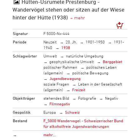
Hütten-Usrumete Prestenburg -
Wandervögel stehen oder sitzen auf der Wiese
hinter der Hütte (1938)
Signatur
F 5000-Nx-444
Periode
Neuzeit
20. Jh.
1901-1950
1931-
1940
1938
Schlagwörter
Umwelt
natürliche Umgebung
geophysikalische Umwelt
Berggebiet
politischer Rahmen
politisches Leben
(allgemein)
politische Bewegung
Jugendbewegung
soziale Fragen
Leben in der Gesellschaft
(allgemein)
Freizeit
Objektträger
stehendes Bild
Fotografie
Negativ
Filmnegativ
Geopolitik
Europa
Schweiz
Bestand
F_5000 Wandervogel - Schweizerischer Bund
für alkoholfreie Jugendwanderungen
→
mehr…