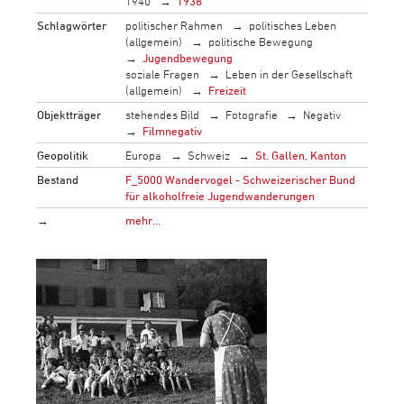
1940
1938
Schlagwörter
politischer Rahmen
politisches Leben
(allgemein)
politische Bewegung
Jugendbewegung
soziale Fragen
Leben in der Gesellschaft
(allgemein)
Freizeit
Objektträger
stehendes Bild
Fotografie
Negativ
Filmnegativ
Geopolitik
Europa
Schweiz
St. Gallen, Kanton
Bestand
F_5000 Wandervogel - Schweizerischer Bund
für alkoholfreie Jugendwanderungen
→
mehr…