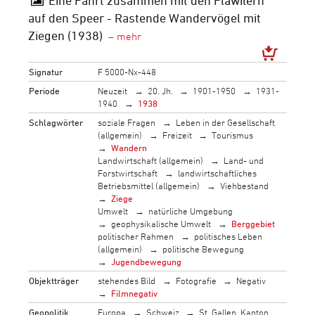
Eine Fahrt zusammen mit den Flawilern
auf den Speer - Rastende Wandervögel mit
Ziegen (1938)
Signatur
F 5000-Nx-448
Periode
Neuzeit
20. Jh.
1901-1950
1931-
1940
1938
Schlagwörter
soziale Fragen
Leben in der Gesellschaft
(allgemein)
Freizeit
Tourismus
Wandern
Landwirtschaft (allgemein)
Land- und
Forstwirtschaft
landwirtschaftliches
Betriebsmittel (allgemein)
Viehbestand
Ziege
Umwelt
natürliche Umgebung
geophysikalische Umwelt
Berggebiet
politischer Rahmen
politisches Leben
(allgemein)
politische Bewegung
Jugendbewegung
Objektträger
stehendes Bild
Fotografie
Negativ
Filmnegativ
Geopolitik
Europa
Schweiz
St. Gallen, Kanton