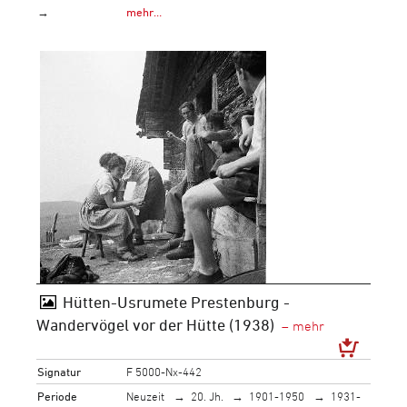
→
mehr…
Hütten-Usrumete Prestenburg -
Wandervögel vor der Hütte (1938)
Signatur
F 5000-Nx-442
Periode
Neuzeit
20. Jh.
1901-1950
1931-