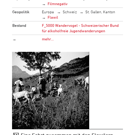
Filmnegativ
Geopolitik
Europa
Schweiz
St. Gallen, Kanton
Flawil
Bestand
F_5000 Wandervogel - Schweizerischer Bund
für alkoholfreie Jugendwanderungen
→
mehr…