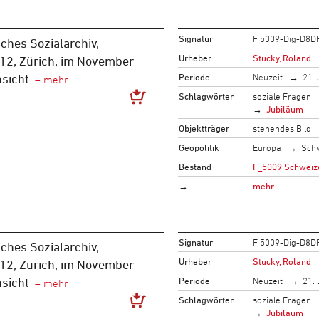
Signatur
F 5009-Dig-D8D
ches Sozialarchiv,
Urheber
Stucky, Roland
 12, Zürich, im November
Periode
Neuzeit
21. 
sicht
Schlagwörter
soziale Fragen
Jubiläum
Objektträger
stehendes Bild
Geopolitik
Europa
Sch
Bestand
F_5009 Schweize
→
mehr…
Signatur
F 5009-Dig-D8D
ches Sozialarchiv,
Urheber
Stucky, Roland
 12, Zürich, im November
Periode
Neuzeit
21. 
sicht
Schlagwörter
soziale Fragen
Jubiläum