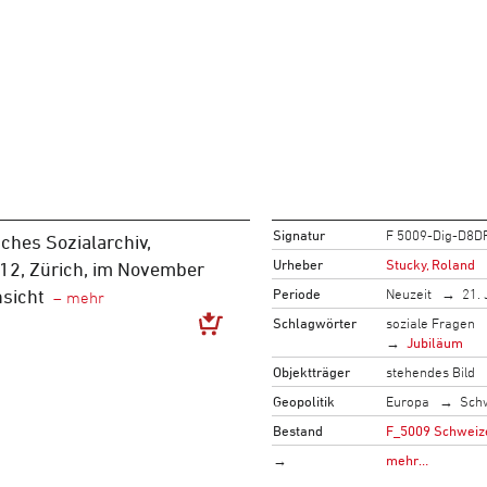
Signatur
F 5009-Dig-D8D
ches Sozialarchiv,
Urheber
Stucky, Roland
 12, Zürich, im November
Periode
Neuzeit
21. 
sicht
Schlagwörter
soziale Fragen
Jubiläum
Objektträger
stehendes Bild
Geopolitik
Europa
Sch
Bestand
F_5009 Schweize
→
mehr…