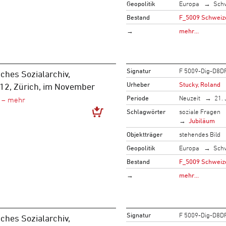
Geopolitik
Europa
Sch
Bestand
F_5009 Schweize
→
mehr…
Signatur
F 5009-Dig-D8D
ches Sozialarchiv,
Urheber
Stucky, Roland
 12, Zürich, im November
Periode
Neuzeit
21. 
Schlagwörter
soziale Fragen
Jubiläum
Objektträger
stehendes Bild
Geopolitik
Europa
Sch
Bestand
F_5009 Schweize
→
mehr…
Signatur
F 5009-Dig-D8D
ches Sozialarchiv,