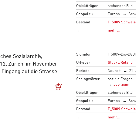
Objektträger
stehendes Bild
Geopolitik
Europa
Sch
Bestand
F_5009 Schweize
→
mehr…
Signatur
F 5009-Dig-D8D
ches Sozialarchiv,
Urheber
Stucky, Roland
 12, Zürich, im November
Periode
Neuzeit
21. 
 Eingang auf die Strasse
Schlagwörter
soziale Fragen
Jubiläum
Objektträger
stehendes Bild
Geopolitik
Europa
Sch
Bestand
F_5009 Schweize
→
mehr…