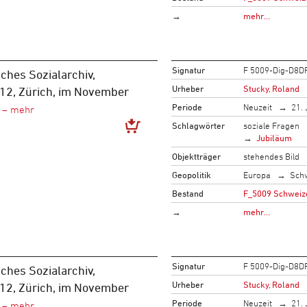
→
mehr…
Signatur
F 5009-Dig-D8D
ches Sozialarchiv,
Urheber
Stucky, Roland
 12, Zürich, im November
Periode
Neuzeit
21. 
Schlagwörter
soziale Fragen
Jubiläum
Objektträger
stehendes Bild
Geopolitik
Europa
Sch
Bestand
F_5009 Schweize
→
mehr…
Signatur
F 5009-Dig-D8D
ches Sozialarchiv,
Urheber
Stucky, Roland
 12, Zürich, im November
Periode
Neuzeit
21. 