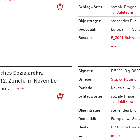
Schlagwörter
soziale Fragen
Jubiläum
Objektträger
stehendes Bild
Geopolitik
Europa
Sch
Bestand
F_5009 Schweize
→
mehr…
Signatur
F 5009-Dig-D8D
ches Sozialarchiv,
Urheber
Stucky, Roland
 12, Zürich, im November
Periode
Neuzeit
21. 
haus
Schlagwörter
soziale Fragen
Jubiläum
Objektträger
stehendes Bild
Geopolitik
Europa
Sch
Bestand
F_5009 Schweize
→
mehr…