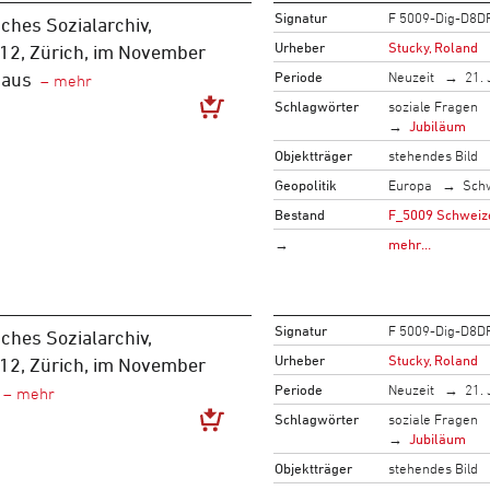
Signatur
F 5009-Dig-D8D
ches Sozialarchiv,
Urheber
Stucky, Roland
 12, Zürich, im November
Periode
Neuzeit
21. 
haus
Schlagwörter
soziale Fragen
Jubiläum
Objektträger
stehendes Bild
Geopolitik
Europa
Sch
Bestand
F_5009 Schweize
→
mehr…
Signatur
F 5009-Dig-D8D
ches Sozialarchiv,
Urheber
Stucky, Roland
 12, Zürich, im November
Periode
Neuzeit
21. 
Schlagwörter
soziale Fragen
Jubiläum
Objektträger
stehendes Bild