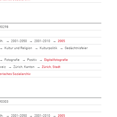
R0298
Jh.
2001-2050
2001-2010
2005
Kultur und Religion
Kulturpolitik
Gedächtnisfeier
Fotografie
Positiv
Digitalfotografie
weiz
Zürich, Kanton
Zürich, Stadt
risches Sozialarchiv
R0303
Jh.
2001-2050
2001-2010
2005