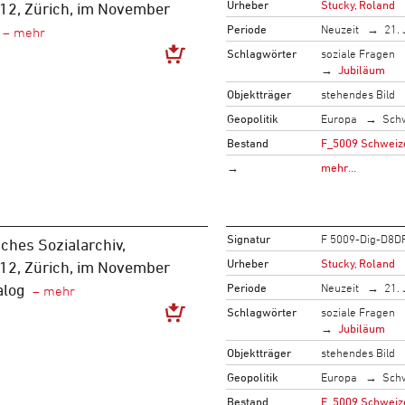
Urheber
Stucky, Roland
 12, Zürich, im November
Periode
Neuzeit
21. 
Schlagwörter
soziale Fragen
Jubiläum
Objektträger
stehendes Bild
Geopolitik
Europa
Sch
Bestand
F_5009 Schweize
→
mehr…
Signatur
F 5009-Dig-D8D
ches Sozialarchiv,
Urheber
Stucky, Roland
 12, Zürich, im November
Periode
Neuzeit
21. 
alog
Schlagwörter
soziale Fragen
Jubiläum
Objektträger
stehendes Bild
Geopolitik
Europa
Sch
Bestand
F_5009 Schweize