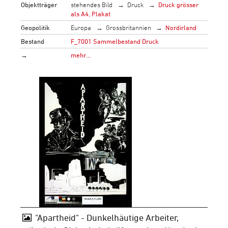
Objektträger
stehendes Bild
Druck
Druck grösser
als A4, Plakat
Geopolitik
Europa
Grossbritannien
Nordirland
Bestand
F_7001 Sammelbestand Druck
→
mehr…
"Apartheid" - Dunkelhäutige Arbeiter,