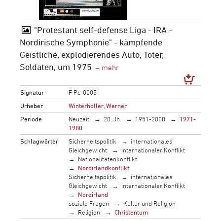
"Protestant self-defense Liga - IRA -
Nordirische Symphonie" - kämpfende
Geistliche, explodierendes Auto, Toter,
Soldaten, um 1975
Signatur
F Pc-0005
Urheber
Winterholler, Werner
Periode
Neuzeit
20. Jh.
1951-2000
1971-
1980
Schlagwörter
Sicherheitspolitik
internationales
Gleichgewicht
internationaler Konflikt
Nationalitätenkonflikt
Nordirlandkonflikt
Sicherheitspolitik
internationales
Gleichgewicht
internationaler Konflikt
Nordirland
soziale Fragen
Kultur und Religion
Religion
Christentum