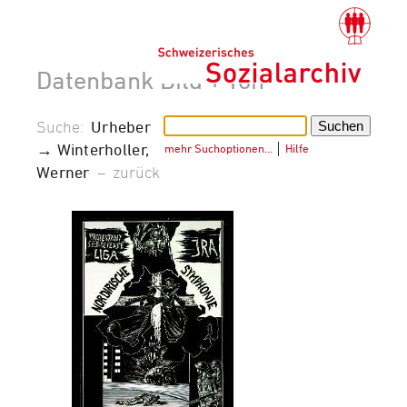
Datenbank Bild + Ton
Suche:
Urheber
→ Winterholler,
mehr Suchoptionen…
│
Hilfe
Werner
–
zurück