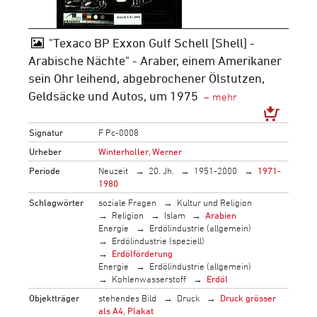
"Texaco BP Exxon Gulf Schell [Shell] -
Arabische Nächte" - Araber, einem Amerikaner
sein Ohr leihend, abgebrochener Ölstutzen,
Geldsäcke und Autos, um 1975
Signatur
F Pc-0008
Urheber
Winterholler, Werner
Periode
Neuzeit
20. Jh.
1951-2000
1971-
1980
Schlagwörter
soziale Fragen
Kultur und Religion
Religion
Islam
Arabien
Energie
Erdölindustrie (allgemein)
Erdölindustrie (speziell)
Erdölförderung
Energie
Erdölindustrie (allgemein)
Kohlenwasserstoff
Erdöl
Objektträger
stehendes Bild
Druck
Druck grösser
als A4, Plakat