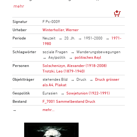
Signatur
F Pc-0009
Urheber
Winterholler, Werner
Periode
Neuzeit
20. Jh.
1951-2000
1971-
1980
Schlagwörter
soziale Fragen
Wanderungsbewegungen
Asylpolitik
politisches Asyl
Personen
Solschenizyn, Alexander (1918-2008)
Trotzki, Leo (1879-1940)
Objektträger
stehendes Bild
Druck
Druck grösser
als A4, Plakat
Geopolitik
Eurasien
Sowjetunion (1922-1991)
Bestand
F_7001 Sammelbestand Druck
→
mehr…