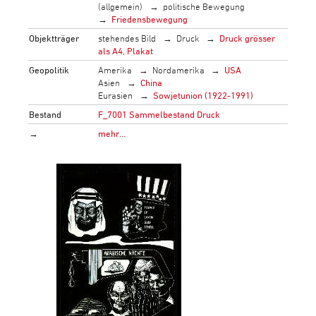
(allgemein)
politische Bewegung
Friedensbewegung
Objektträger
stehendes Bild
Druck
Druck grösser
als A4, Plakat
Geopolitik
Amerika
Nordamerika
USA
Asien
China
Eurasien
Sowjetunion (1922-1991)
Bestand
F_7001 Sammelbestand Druck
→
mehr…