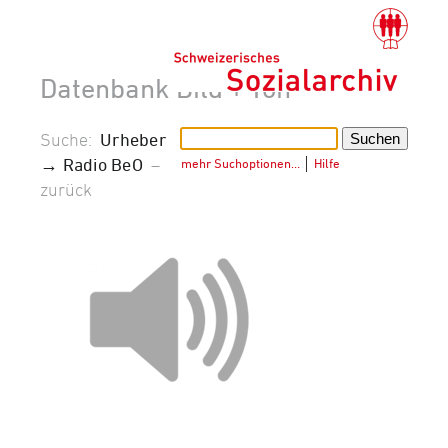
Datenbank Bild + Ton
Suche:
Urheber
→ Radio BeO
–
mehr Suchoptionen…
│
Hilfe
zurück