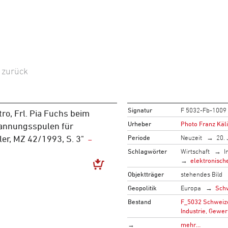
–
zurück
Signatur
F 5032-Fb-1009
tro, Frl. Pia Fuchs beim
Urheber
Photo Franz Käli
annungsspulen für
Periode
Neuzeit
20. 
ler, MZ 42/1993, S. 3"
Schlagwörter
Wirtschaft
I
elektronisch
Objektträger
stehendes Bild
Geopolitik
Europa
Sch
Bestand
F_5032 Schweize
Industrie, Gewer
→
mehr…