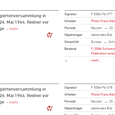
Signatur
F 5086-Fb-377
giertenversammlung in
Urheber
Photo Franz Käli
/26. Mai 1964: Redner vor
Periode
Neuzeit
20. 
ge
Objektträger
stehendes Bild
Geopolitik
Europa
Sch
Bestand
F_5086 Schweize
Fédération suiss
→
mehr…
Signatur
F 5086-Fb-378
giertenversammlung in
Urheber
Photo Franz Käli
/26. Mai 1964: Redner vor
Periode
Neuzeit
20. 
ge
Objektträger
stehendes Bild
Geopolitik
Europa
Sch