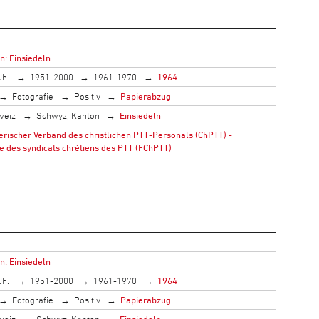
n: Einsiedeln
Jh.
1951-2000
1961-1970
1964
Fotografie
Positiv
Papierabzug
weiz
Schwyz, Kanton
Einsiedeln
rischer Verband des christlichen PTT-Personals (ChPTT) -
e des syndicats chrétiens des PTT (FChPTT)
n: Einsiedeln
Jh.
1951-2000
1961-1970
1964
Fotografie
Positiv
Papierabzug
weiz
Schwyz, Kanton
Einsiedeln