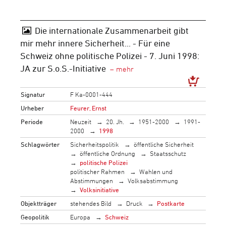
Die internationale Zusammenarbeit gibt
mir mehr innere Sicherheit... - Für eine
Schweiz ohne politische Polizei - 7. Juni 1998:
JA zur S.o.S.-Initiative
Signatur
F Ka-0001-444
Urheber
Feurer, Ernst
Periode
Neuzeit
20. Jh.
1951-2000
1991-
2000
1998
Schlagwörter
Sicherheitspolitik
öffentliche Sicherheit
öffentliche Ordnung
Staatsschutz
politische Polizei
politischer Rahmen
Wahlen und
Abstimmungen
Volksabstimmung
Volksinitiative
Objektträger
stehendes Bild
Druck
Postkarte
Geopolitik
Europa
Schweiz