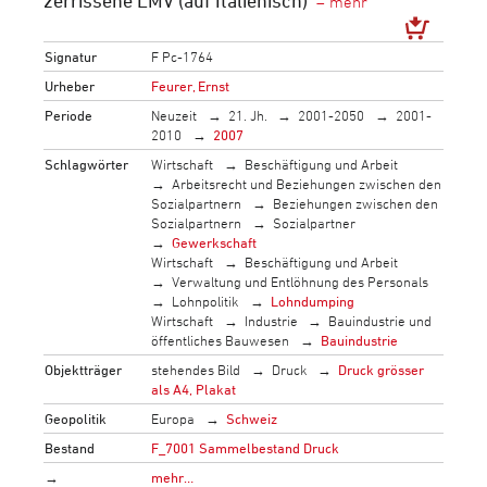
zerrissene LMV (auf Italienisch)
Signatur
F Pc-1764
Urheber
Feurer, Ernst
Periode
Neuzeit
21. Jh.
2001-2050
2001-
2010
2007
Schlagwörter
Wirtschaft
Beschäftigung und Arbeit
Arbeitsrecht und Beziehungen zwischen den
Sozialpartnern
Beziehungen zwischen den
Sozialpartnern
Sozialpartner
Gewerkschaft
Wirtschaft
Beschäftigung und Arbeit
Verwaltung und Entlöhnung des Personals
Lohnpolitik
Lohndumping
Wirtschaft
Industrie
Bauindustrie und
öffentliches Bauwesen
Bauindustrie
Objektträger
stehendes Bild
Druck
Druck grösser
als A4, Plakat
Geopolitik
Europa
Schweiz
Bestand
F_7001 Sammelbestand Druck
→
mehr…