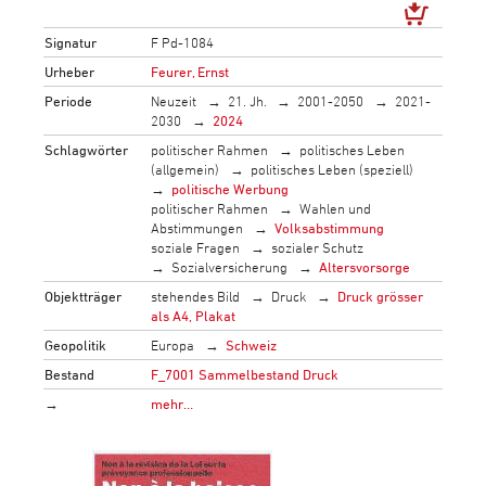
Signatur
F Pd-1084
Urheber
Feurer, Ernst
Periode
Neuzeit
21. Jh.
2001-2050
2021-
2030
2024
Schlagwörter
politischer Rahmen
politisches Leben
(allgemein)
politisches Leben (speziell)
politische Werbung
politischer Rahmen
Wahlen und
Abstimmungen
Volksabstimmung
soziale Fragen
sozialer Schutz
Sozialversicherung
Altersvorsorge
Objektträger
stehendes Bild
Druck
Druck grösser
als A4, Plakat
Geopolitik
Europa
Schweiz
Bestand
F_7001 Sammelbestand Druck
→
mehr…