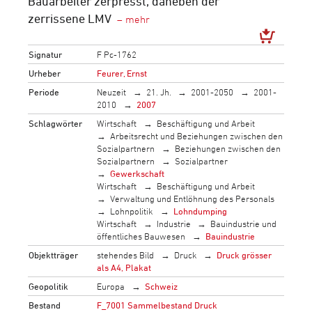
Bauarbeiter zerpresst, daneben der
zerrissene LMV
Signatur
F Pc-1762
Urheber
Feurer, Ernst
Periode
Neuzeit
21. Jh.
2001-2050
2001-
2010
2007
Schlagwörter
Wirtschaft
Beschäftigung und Arbeit
Arbeitsrecht und Beziehungen zwischen den
Sozialpartnern
Beziehungen zwischen den
Sozialpartnern
Sozialpartner
Gewerkschaft
Wirtschaft
Beschäftigung und Arbeit
Verwaltung und Entlöhnung des Personals
Lohnpolitik
Lohndumping
Wirtschaft
Industrie
Bauindustrie und
öffentliches Bauwesen
Bauindustrie
Objektträger
stehendes Bild
Druck
Druck grösser
als A4, Plakat
Geopolitik
Europa
Schweiz
Bestand
F_7001 Sammelbestand Druck