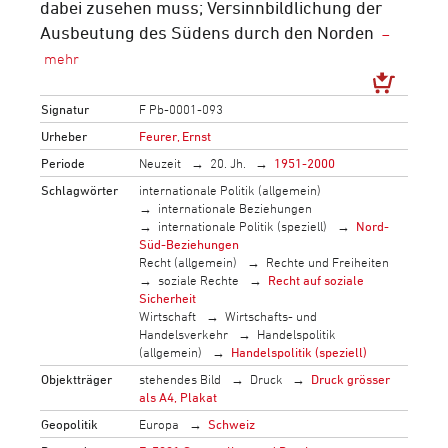
dabei zusehen muss; Versinnbildlichung der
Ausbeutung des Südens durch den Norden
Signatur
F Pb-0001-093
Urheber
Feurer, Ernst
Periode
Neuzeit
20. Jh.
1951-2000
Schlagwörter
internationale Politik (allgemein)
internationale Beziehungen
internationale Politik (speziell)
Nord-
Süd-Beziehungen
Recht (allgemein)
Rechte und Freiheiten
soziale Rechte
Recht auf soziale
Sicherheit
Wirtschaft
Wirtschafts- und
Handelsverkehr
Handelspolitik
(allgemein)
Handelspolitik (speziell)
Objektträger
stehendes Bild
Druck
Druck grösser
als A4, Plakat
Geopolitik
Europa
Schweiz