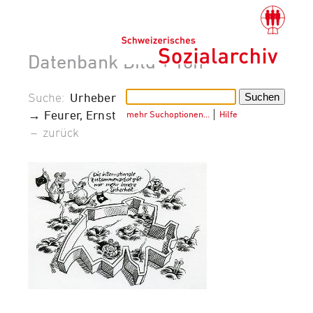
Datenbank Bild + Ton
Suche:
Urheber
→ Feurer, Ernst
mehr Suchoptionen…
│
Hilfe
–
zurück