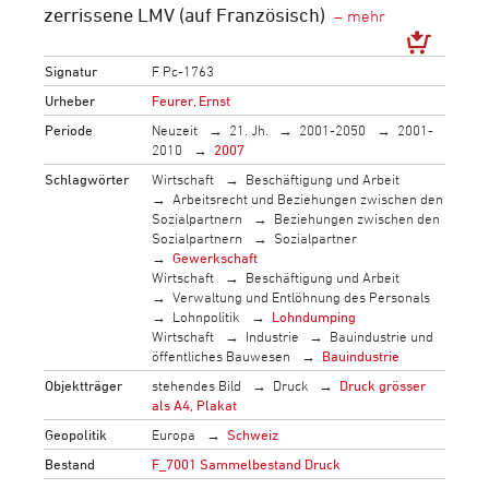
zerrissene LMV (auf Französisch)
Signatur
F Pc-1763
Urheber
Feurer, Ernst
Periode
Neuzeit
21. Jh.
2001-2050
2001-
2010
2007
Schlagwörter
Wirtschaft
Beschäftigung und Arbeit
Arbeitsrecht und Beziehungen zwischen den
Sozialpartnern
Beziehungen zwischen den
Sozialpartnern
Sozialpartner
Gewerkschaft
Wirtschaft
Beschäftigung und Arbeit
Verwaltung und Entlöhnung des Personals
Lohnpolitik
Lohndumping
Wirtschaft
Industrie
Bauindustrie und
öffentliches Bauwesen
Bauindustrie
Objektträger
stehendes Bild
Druck
Druck grösser
als A4, Plakat
Geopolitik
Europa
Schweiz
Bestand
F_7001 Sammelbestand Druck