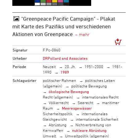
"Greenpeace Pacific Campaign" - Plakat
mit Karte des Pazifiks und verschiedenen
Aktionen von Greenpeace
Signatur
F Pc-0860
Urheber
DRPollard and Associates
Periode
Neuzeit
20. Jh.
1951-2000
1981-
1990
1989
Schlagwörter
politischer Rahmen
politisches Leben
(allgemein)
politische Bewegung
ökologische Bewegung
Recht (allgemein)
internationales Recht
Völkerrecht
Seerecht
maritimer
Raum
Meeresgewässer
Sicherheitspolitik
internationales
Gleichgewicht
internationale Sicherheit
Abrüstung
Nichtverbreitung von
Kernwaffen
nukleare Abrüstung
Umwelt
Umweltpolitik (allgemein)