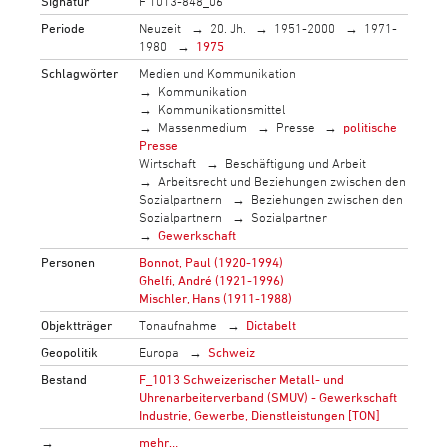
Signatur
F 1013-848_06
Periode
Neuzeit
20. Jh.
1951-2000
1971-
1980
1975
Schlagwörter
Medien und Kommunikation
Kommunikation
Kommunikationsmittel
Massenmedium
Presse
politische
Presse
Wirtschaft
Beschäftigung und Arbeit
Arbeitsrecht und Beziehungen zwischen den
Sozialpartnern
Beziehungen zwischen den
Sozialpartnern
Sozialpartner
Gewerkschaft
Personen
Bonnot, Paul (1920-1994)
Ghelfi, André (1921-1996)
Mischler, Hans (1911-1988)
Objektträger
Tonaufnahme
Dictabelt
Geopolitik
Europa
Schweiz
Bestand
F_1013 Schweizerischer Metall- und
Uhrenarbeiterverband (SMUV) - Gewerkschaft
Industrie, Gewerbe, Dienstleistungen [TON]
→
mehr…