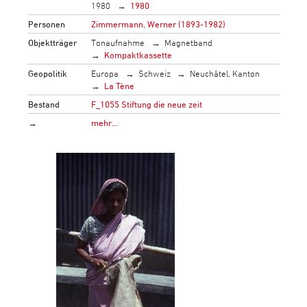
1980
1980
Personen
Zimmermann, Werner (1893-1982)
Objektträger
Tonaufnahme
Magnetband
Kompaktkassette
Geopolitik
Europa
Schweiz
Neuchâtel, Kanton
La Tène
Bestand
F_1055 Stiftung die neue zeit
→
mehr…