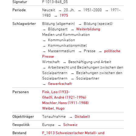
Signatur
F 1013-848_05
Periode
Neuzeit
20. Jh.
1951-2000
1971-
1980
1975
Schlagwörter
Bildung (allgemein)
Bildung (speziell)
Bildungsart
Weiterbildung
Medien und Kommunikation
Kommunikation
Kommunikationsmittel
Massenmedium
Presse
politische
Presse
Wirtschaft
Beschäftigung und Arbeit
Arbeitsrecht und Beziehungen zwischen den
Sozialpartnern
Beziehungen zwischen den
Sozialpartnern
Sozialpartner
Gewerkschaft
Personen
Fink, Leo (1933-
Ghelfi, André (1921-1996)
Mischler, Hans (1911-1988)
Weibel, Hugo
Objektträger
Tonaufnahme
Dictabelt
Geopolitik
Europa
Schweiz
Bestand
F_1013 Schweizerischer Metall- und