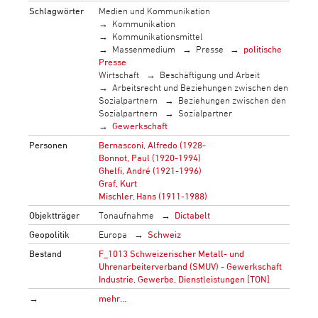
Schlagwörter
Medien und Kommunikation
Kommunikation
Kommunikationsmittel
Massenmedium
Presse
politische
Presse
Wirtschaft
Beschäftigung und Arbeit
Arbeitsrecht und Beziehungen zwischen den
Sozialpartnern
Beziehungen zwischen den
Sozialpartnern
Sozialpartner
Gewerkschaft
Personen
Bernasconi, Alfredo (1928-
Bonnot, Paul (1920-1994)
Ghelfi, André (1921-1996)
Graf, Kurt
Mischler, Hans (1911-1988)
Objektträger
Tonaufnahme
Dictabelt
Geopolitik
Europa
Schweiz
Bestand
F_1013 Schweizerischer Metall- und
Uhrenarbeiterverband (SMUV) - Gewerkschaft
Industrie, Gewerbe, Dienstleistungen [TON]
→
mehr…