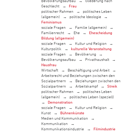
Bevölkerungsaufbau
Gliederung nach
Geschlecht
Frau
politischer Rahmen
politisches Leben
(allgemein)
politische Ideologie
Feminismus
soziale Fragen
Familie (allgemein)
Familienrecht
Ehe
Ehescheidung
Bildung (allgemein)
soziale Fragen
Kultur und Religion
Kulturpolitik
kulturelle Veranstaltung
soziale Fragen
Bevölkerung
Bevölkerungsaufbau
Privathaushalt
Hausfrau
Wirtschaft
Beschäftigung und Arbeit
Arbeitsrecht und Beziehungen zwischen den
Sozialpartnern
Beziehungen zwischen den
Sozialpartnern
Arbeitskampf
Streik
politischer Rahmen
politisches Leben
(allgemein)
politisches Leben (speziell)
Demonstration
soziale Fragen
Kultur und Religion
Kunst
Bühnenkünste
Medien und Kommunikation
Kommunikation
Kommunikationsindustrie
Filmindustrie