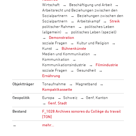
Wirtschaft
Beschäftigung und Arbeit
Arbeitsrecht und Beziehungen zwischen den
Sozialpartnern
Beziehungen zwischen den
Sozialpartnern
Arbeitskampf
Streik
politischer Rahmen
politisches Leben
(allgemein)
politisches Leben (speziell)
Demonstration
soziale Fragen
Kultur und Religion
Kunst
Bühnenkünste
Medien und Kommunikation
Kommunikation
Kommunikationsindustrie
Filmindustrie
soziale Fragen
Gesundheit
Ernährung
Objektträger
Tonaufnahme
Magnetband
Kompaktkassette
Geopolitik
Europa
Schweiz
Genf, Kanton
Genf, Stadt
Bestand
F_1028 Archives sonores du Collège du travail
[TON]
→
mehr…