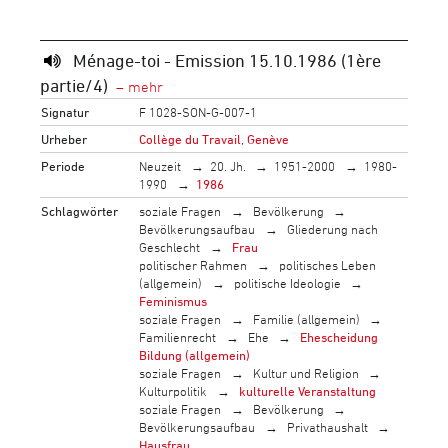
Ménage-toi - Emission 15.10.1986 (1ère
partie/4)
Signatur
F 1028-SON-G-007-1
Urheber
Collège du Travail, Genève
Periode
Neuzeit
20. Jh.
1951-2000
1980-
1990
1986
Schlagwörter
soziale Fragen
Bevölkerung
Bevölkerungsaufbau
Gliederung nach
Geschlecht
Frau
politischer Rahmen
politisches Leben
(allgemein)
politische Ideologie
Feminismus
soziale Fragen
Familie (allgemein)
Familienrecht
Ehe
Ehescheidung
Bildung (allgemein)
soziale Fragen
Kultur und Religion
Kulturpolitik
kulturelle Veranstaltung
soziale Fragen
Bevölkerung
Bevölkerungsaufbau
Privathaushalt
Hausfrau