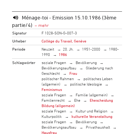
Ménage-toi - Emission 15.10.1986 (3ème
partie/4)
Signatur
F 1028-SON-G-007-3
Urheber
Collège du Travail, Genève
Periode
Neuzeit
20. Jh.
1951-2000
1980-
1990
1986
Schlagwörter
soziale Fragen
Bevölkerung
Bevölkerungsaufbau
Gliederung nach
Geschlecht
Frau
politischer Rahmen
politisches Leben
(allgemein)
politische Ideologie
Feminismus
soziale Fragen
Familie (allgemein)
Familienrecht
Ehe
Ehescheidung
Bildung (allgemein)
soziale Fragen
Kultur und Religion
Kulturpolitik
kulturelle Veranstaltung
soziale Fragen
Bevölkerung
Bevölkerungsaufbau
Privathaushalt
Hausfrau