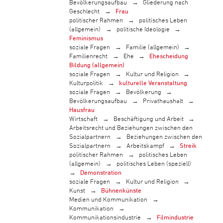
Bevölkerungsaufbau
Gliederung nach
Geschlecht
Frau
politischer Rahmen
politisches Leben
(allgemein)
politische Ideologie
Feminismus
soziale Fragen
Familie (allgemein)
Familienrecht
Ehe
Ehescheidung
Bildung (allgemein)
soziale Fragen
Kultur und Religion
Kulturpolitik
kulturelle Veranstaltung
soziale Fragen
Bevölkerung
Bevölkerungsaufbau
Privathaushalt
Hausfrau
Wirtschaft
Beschäftigung und Arbeit
Arbeitsrecht und Beziehungen zwischen den
Sozialpartnern
Beziehungen zwischen den
Sozialpartnern
Arbeitskampf
Streik
politischer Rahmen
politisches Leben
(allgemein)
politisches Leben (speziell)
Demonstration
soziale Fragen
Kultur und Religion
Kunst
Bühnenkünste
Medien und Kommunikation
Kommunikation
Kommunikationsindustrie
Filmindustrie