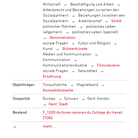
Wirtschaft
Beschäftigung und Arbeit
Arbeitsrecht und Beziehungen zwischen den
Sozialpartnern
Beziehungen zwischen den
Sozialpartnern
Arbeitskampf
Streik
politischer Rahmen
politisches Leben
(allgemein)
politisches Leben (speziell)
Demonstration
soziale Fragen
Kultur und Religion
Kunst
Bühnenkünste
Medien und Kommunikation
Kommunikation
Kommunikationsindustrie
Filmindustrie
soziale Fragen
Gesundheit
Ernährung
Objektträger
Tonaufnahme
Magnetband
Kompaktkassette
Geopolitik
Europa
Schweiz
Genf, Kanton
Genf, Stadt
Bestand
F_1028 Archives sonores du Collège du travail
[TON]
→
mehr…