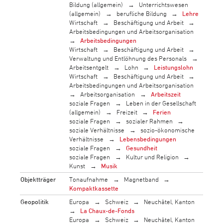
Bildung (allgemein)
Unterrichtswesen
(allgemein)
berufliche Bildung
Lehre
Wirtschaft
Beschäftigung und Arbeit
Arbeitsbedingungen und Arbeitsorganisation
Arbeitsbedingungen
Wirtschaft
Beschäftigung und Arbeit
Verwaltung und Entlöhnung des Personals
Arbeitsentgelt
Lohn
Leistungslohn
Wirtschaft
Beschäftigung und Arbeit
Arbeitsbedingungen und Arbeitsorganisation
Arbeitsorganisation
Arbeitszeit
soziale Fragen
Leben in der Gesellschaft
(allgemein)
Freizeit
Ferien
soziale Fragen
sozialer Rahmen
soziale Verhältnisse
sozio-ökonomische
Verhältnisse
Lebensbedingungen
soziale Fragen
Gesundheit
soziale Fragen
Kultur und Religion
Kunst
Musik
Objektträger
Tonaufnahme
Magnetband
Kompaktkassette
Geopolitik
Europa
Schweiz
Neuchâtel, Kanton
La Chaux-de-Fonds
Europa
Schweiz
Neuchâtel, Kanton