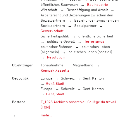
öffentliches Bauwesen
Bauindustrie
Wirtschaft
Beschäftigung und Arbeit
Arbeitsrecht und Beziehungen zwischen den
Sozialpartnern
Beziehungen zwischen den
Sozialpartnern
Sozialpartner
Gewerkschaft
Sicherheitspolitik
öffentliche Sicherheit
politische Gewalt
Terrorismus
politischer Rahmen
politisches Leben
(allgemein)
politisches Leben (speziell)
Revolution
Objektträger
Tonaufnahme
Magnetband
Kompaktkassette
Geopolitik
Europa
Schweiz
Genf, Kanton
Genf, Stadt
Europa
Schweiz
Genf, Kanton
Genf, Stadt
Bestand
F_1028 Archives sonores du Collège du travail
[TON]
→
mehr…