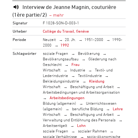
Interview de Jeanne Magnin, couturière
(1ère partie/2)
Signatur
F 1028-SON-D-003-1
Urheber
Collège du Travail, Genève
Periode
Neuzeit
20. Jh.
1951-2000
1990-
2000
1992
Schlagwörter
soziale Fragen
Bevölkerung
Bevölkerungsaufbau
Gliederung nach
Geschlecht
Frau
Wirtschaft
Industrie
Textil- und
Lederindustrie
Textilindustrie
Bekleidungsindustrie
Kleidung
Wirtschaft
Beschäftigung und Arbeit
Arbeitsbedingungen und Arbeitsorganisation
Arbeitsbedingungen
Bildung (allgemein)
Unterrichtswesen
(allgemein)
berufliche Bildung
Lehre
Wirtschaft
Beschäftigung und Arbeit
Verwaltung und Entlöhnung des Personals
Arbeitsentgelt
Lohn
soziale Fragen
sozialer Rahmen
soziale Verhältnisse
sozio-ökonomische