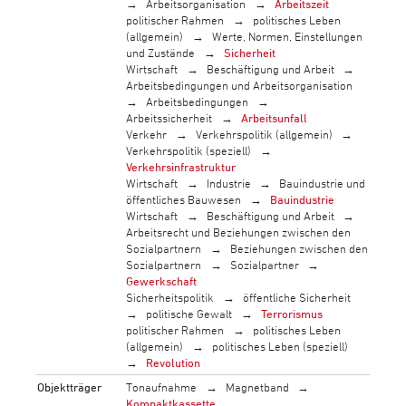
Arbeitsorganisation
Arbeitszeit
politischer Rahmen
politisches Leben
(allgemein)
Werte, Normen, Einstellungen
und Zustände
Sicherheit
Wirtschaft
Beschäftigung und Arbeit
Arbeitsbedingungen und Arbeitsorganisation
Arbeitsbedingungen
Arbeitssicherheit
Arbeitsunfall
Verkehr
Verkehrspolitik (allgemein)
Verkehrspolitik (speziell)
Verkehrsinfrastruktur
Wirtschaft
Industrie
Bauindustrie und
öffentliches Bauwesen
Bauindustrie
Wirtschaft
Beschäftigung und Arbeit
Arbeitsrecht und Beziehungen zwischen den
Sozialpartnern
Beziehungen zwischen den
Sozialpartnern
Sozialpartner
Gewerkschaft
Sicherheitspolitik
öffentliche Sicherheit
politische Gewalt
Terrorismus
politischer Rahmen
politisches Leben
(allgemein)
politisches Leben (speziell)
Revolution
Objektträger
Tonaufnahme
Magnetband
Kompaktkassette