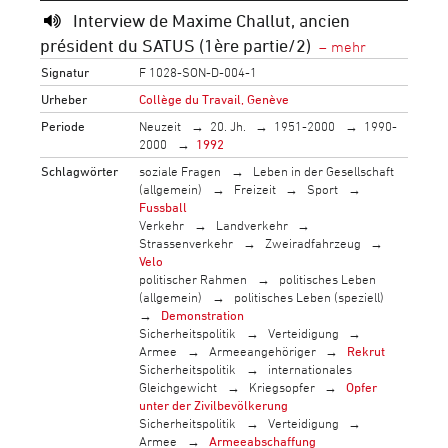
Interview de Maxime Challut, ancien
président du SATUS (1ère partie/2)
Signatur
F 1028-SON-D-004-1
Urheber
Collège du Travail, Genève
Periode
Neuzeit
20. Jh.
1951-2000
1990-
2000
1992
Schlagwörter
soziale Fragen
Leben in der Gesellschaft
(allgemein)
Freizeit
Sport
Fussball
Verkehr
Landverkehr
Strassenverkehr
Zweiradfahrzeug
Velo
politischer Rahmen
politisches Leben
(allgemein)
politisches Leben (speziell)
Demonstration
Sicherheitspolitik
Verteidigung
Armee
Armeeangehöriger
Rekrut
Sicherheitspolitik
internationales
Gleichgewicht
Kriegsopfer
Opfer
unter der Zivilbevölkerung
Sicherheitspolitik
Verteidigung
Armee
Armeeabschaffung