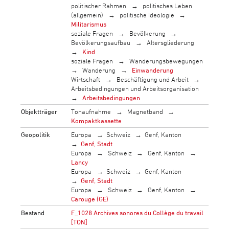
politischer Rahmen
politisches Leben
(allgemein)
politische Ideologie
Militarismus
soziale Fragen
Bevölkerung
Bevölkerungsaufbau
Altersgliederung
Kind
soziale Fragen
Wanderungsbewegungen
Wanderung
Einwanderung
Wirtschaft
Beschäftigung und Arbeit
Arbeitsbedingungen und Arbeitsorganisation
Arbeitsbedingungen
Objektträger
Tonaufnahme
Magnetband
Kompaktkassette
Geopolitik
Europa
Schweiz
Genf, Kanton
Genf, Stadt
Europa
Schweiz
Genf, Kanton
Lancy
Europa
Schweiz
Genf, Kanton
Genf, Stadt
Europa
Schweiz
Genf, Kanton
Carouge (GE)
Bestand
F_1028 Archives sonores du Collège du travail
[TON]