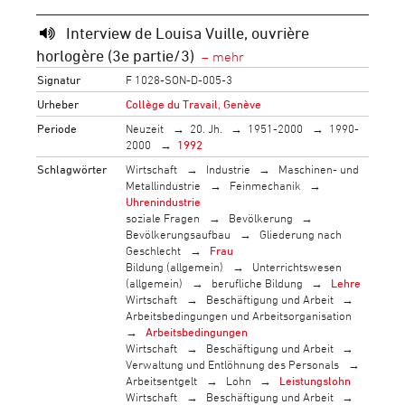
Interview de Louisa Vuille, ouvrière
horlogère (3e partie/3)
Signatur
F 1028-SON-D-005-3
Urheber
Collège du Travail, Genève
Periode
Neuzeit
20. Jh.
1951-2000
1990-
2000
1992
Schlagwörter
Wirtschaft
Industrie
Maschinen- und
Metallindustrie
Feinmechanik
Uhrenindustrie
soziale Fragen
Bevölkerung
Bevölkerungsaufbau
Gliederung nach
Geschlecht
Frau
Bildung (allgemein)
Unterrichtswesen
(allgemein)
berufliche Bildung
Lehre
Wirtschaft
Beschäftigung und Arbeit
Arbeitsbedingungen und Arbeitsorganisation
Arbeitsbedingungen
Wirtschaft
Beschäftigung und Arbeit
Verwaltung und Entlöhnung des Personals
Arbeitsentgelt
Lohn
Leistungslohn
Wirtschaft
Beschäftigung und Arbeit