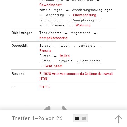
Gewerkschaft
soziale Fragen
Wanderungsbewegungen
Wanderung
Einwanderung
soziale Fragen
Raumplanung und
Wohnungswesen
Wohnung
Objektträger
Tonaufnahme
Magnetband
Kompaktkassette
Geopolitik
Europa
Italien
Lombardia
Brescia
Europa
Italien
Europa
Schweiz
Genf, Kanton
Genf, Stadt
Bestand
F_1028 Archives sonores du Collège du travail
[TON]
→
mehr…
Treffer 1–26 von 26