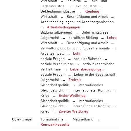
Wirtschaft
Industrie
Textil- und
Lederindustrie
Textilindustrie
Bekleidungsindustrie
Kleidung
Wirtschaft
Beschäftigung und Arbeit
Arbeitsbedingungen und Arbeitsorganisation
Arbeitsbedingungen
Bildung (allgemein)
Unterrichtswesen
(allgemein)
berufliche Bildung
Lehre
Wirtschaft
Beschäftigung und Arbeit
Verwaltung und Entlöhnung des Personals
Arbeitsentgelt
Lohn
soziale Fragen
sozialer Rahmen
soziale Verhältnisse
sozio-ökonomische
Verhältnisse
Lebensbedingungen
soziale Fragen
Leben in der Gesellschaft
(allgemein)
Freizeit
Sicherheitspolitik
internationales
Gleichgewicht
internationaler Konflikt
Krieg
Erster Weltkrieg
Sicherheitspolitik
internationales
Gleichgewicht
internationaler Konflikt
Krieg
Zweiter Weltkrieg
Objektträger
Tonaufnahme
Magnetband
Kompaktkassette