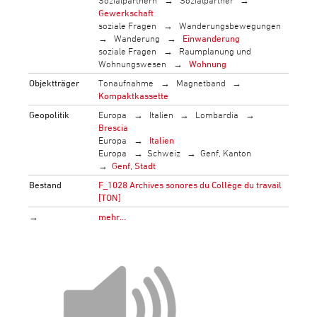
Sozialpartnern
Sozialpartner
Gewerkschaft
soziale Fragen
Wanderungsbewegungen
Wanderung
Einwanderung
soziale Fragen
Raumplanung und
Wohnungswesen
Wohnung
Objektträger
Tonaufnahme
Magnetband
Kompaktkassette
Geopolitik
Europa
Italien
Lombardia
Brescia
Europa
Italien
Europa
Schweiz
Genf, Kanton
Genf, Stadt
Bestand
F_1028 Archives sonores du Collège du travail
[TON]
→
mehr…