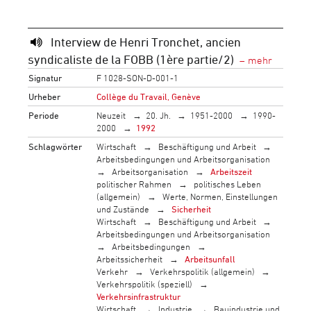
Interview de Henri Tronchet, ancien
syndicaliste de la FOBB (1ère partie/2)
Signatur
F 1028-SON-D-001-1
Urheber
Collège du Travail, Genève
Periode
Neuzeit
20. Jh.
1951-2000
1990-
2000
1992
Schlagwörter
Wirtschaft
Beschäftigung und Arbeit
Arbeitsbedingungen und Arbeitsorganisation
Arbeitsorganisation
Arbeitszeit
politischer Rahmen
politisches Leben
(allgemein)
Werte, Normen, Einstellungen
und Zustände
Sicherheit
Wirtschaft
Beschäftigung und Arbeit
Arbeitsbedingungen und Arbeitsorganisation
Arbeitsbedingungen
Arbeitssicherheit
Arbeitsunfall
Verkehr
Verkehrspolitik (allgemein)
Verkehrspolitik (speziell)
Verkehrsinfrastruktur
Wirtschaft
Industrie
Bauindustrie und