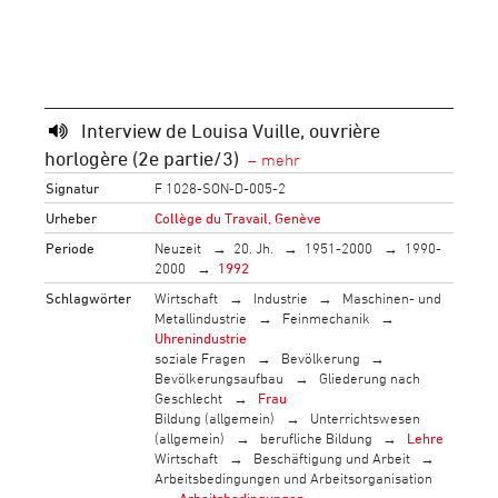
Interview de Louisa Vuille, ouvrière
horlogère (2e partie/3)
Signatur
F 1028-SON-D-005-2
Urheber
Collège du Travail, Genève
Periode
Neuzeit
20. Jh.
1951-2000
1990-
2000
1992
Schlagwörter
Wirtschaft
Industrie
Maschinen- und
Metallindustrie
Feinmechanik
Uhrenindustrie
soziale Fragen
Bevölkerung
Bevölkerungsaufbau
Gliederung nach
Geschlecht
Frau
Bildung (allgemein)
Unterrichtswesen
(allgemein)
berufliche Bildung
Lehre
Wirtschaft
Beschäftigung und Arbeit
Arbeitsbedingungen und Arbeitsorganisation