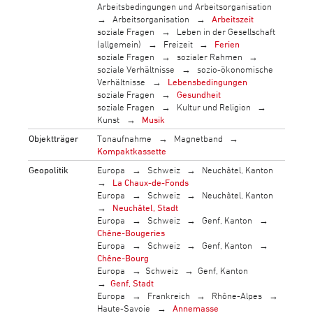
Arbeitsbedingungen und Arbeitsorganisation
Arbeitsorganisation
Arbeitszeit
soziale Fragen
Leben in der Gesellschaft
(allgemein)
Freizeit
Ferien
soziale Fragen
sozialer Rahmen
soziale Verhältnisse
sozio-ökonomische
Verhältnisse
Lebensbedingungen
soziale Fragen
Gesundheit
soziale Fragen
Kultur und Religion
Kunst
Musik
Objektträger
Tonaufnahme
Magnetband
Kompaktkassette
Geopolitik
Europa
Schweiz
Neuchâtel, Kanton
La Chaux-de-Fonds
Europa
Schweiz
Neuchâtel, Kanton
Neuchâtel, Stadt
Europa
Schweiz
Genf, Kanton
Chêne-Bougeries
Europa
Schweiz
Genf, Kanton
Chêne-Bourg
Europa
Schweiz
Genf, Kanton
Genf, Stadt
Europa
Frankreich
Rhône-Alpes
Haute-Savoie
Annemasse