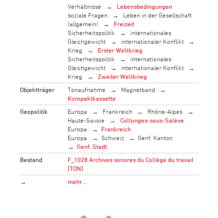
Verhältnisse
Lebensbedingungen
soziale Fragen
Leben in der Gesellschaft
(allgemein)
Freizeit
Sicherheitspolitik
internationales
Gleichgewicht
internationaler Konflikt
Krieg
Erster Weltkrieg
Sicherheitspolitik
internationales
Gleichgewicht
internationaler Konflikt
Krieg
Zweiter Weltkrieg
Objektträger
Tonaufnahme
Magnetband
Kompaktkassette
Geopolitik
Europa
Frankreich
Rhône-Alpes
Haute-Savoie
Collonges-sous-Salève
Europa
Frankreich
Europa
Schweiz
Genf, Kanton
Genf, Stadt
Bestand
F_1028 Archives sonores du Collège du travail
[TON]
→
mehr…