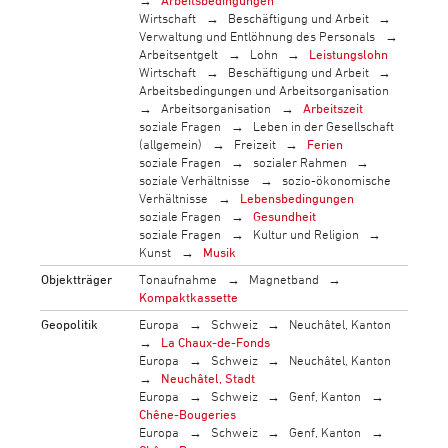
Arbeitsbedingungen
Wirtschaft
Beschäftigung und Arbeit
Verwaltung und Entlöhnung des Personals
Arbeitsentgelt
Lohn
Leistungslohn
Wirtschaft
Beschäftigung und Arbeit
Arbeitsbedingungen und Arbeitsorganisation
Arbeitsorganisation
Arbeitszeit
soziale Fragen
Leben in der Gesellschaft
(allgemein)
Freizeit
Ferien
soziale Fragen
sozialer Rahmen
soziale Verhältnisse
sozio-ökonomische
Verhältnisse
Lebensbedingungen
soziale Fragen
Gesundheit
soziale Fragen
Kultur und Religion
Kunst
Musik
Objektträger
Tonaufnahme
Magnetband
Kompaktkassette
Geopolitik
Europa
Schweiz
Neuchâtel, Kanton
La Chaux-de-Fonds
Europa
Schweiz
Neuchâtel, Kanton
Neuchâtel, Stadt
Europa
Schweiz
Genf, Kanton
Chêne-Bougeries
Europa
Schweiz
Genf, Kanton