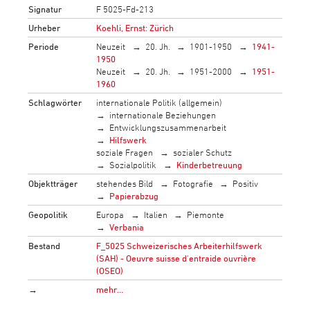
Signatur
F 5025-Fd-213
Urheber
Koehli, Ernst: Zürich
Periode
Neuzeit
20. Jh.
1901-1950
1941-
1950
Neuzeit
20. Jh.
1951-2000
1951-
1960
Schlagwörter
internationale Politik (allgemein)
internationale Beziehungen
Entwicklungszusammenarbeit
Hilfswerk
soziale Fragen
sozialer Schutz
Sozialpolitik
Kinderbetreuung
Objektträger
stehendes Bild
Fotografie
Positiv
Papierabzug
Geopolitik
Europa
Italien
Piemonte
Verbania
Bestand
F_5025 Schweizerisches Arbeiterhilfswerk
(SAH) - Oeuvre suisse d'entraide ouvrière
(OSEO)
→
mehr…