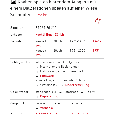
Knaben spielen hinter dem Ausgang mit
einem Ball; Mädchen spielen auf einer Wiese
Seilhüpfen
Signatur
F 5025-Fd-212
Urheber
Koehli, Ernst: Zürich
Periode
Neuzeit
20. Jh.
1901-1950
1941-
1950
Neuzeit
20. Jh.
1951-2000
1951-
1960
Schlagwörter
internationale Politik (allgemein)
internationale Beziehungen
Entwicklungszusammenarbeit
Hilfswerk
soziale Fragen
sozialer Schutz
Sozialpolitik
Kinderbetreuung
Objektträger
stehendes Bild
Fotografie
Positiv
Papierabzug
Geopolitik
Europa
Italien
Piemonte
Verbania