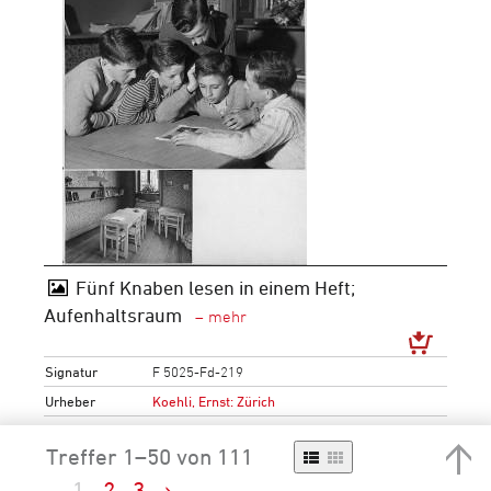
Fünf Knaben lesen in einem Heft;
Aufenhaltsraum
Signatur
F 5025-Fd-219
Urheber
Koehli, Ernst: Zürich
Periode
Neuzeit
20. Jh.
1901-1950
1941-
1950
Treffer 1–50 von 111
Neuzeit
20. Jh.
1951-2000
1951-
1
2
3
›
1960