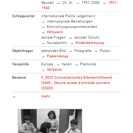
Neuzeit
20. Jh.
1951-2000
1951-
1960
Schlagwörter
internationale Politik (allgemein)
internationale Beziehungen
Entwicklungszusammenarbeit
Hilfswerk
soziale Fragen
sozialer Schutz
Sozialpolitik
Kinderbetreuung
Objektträger
stehendes Bild
Fotografie
Positiv
Papierabzug
Geopolitik
Europa
Italien
Piemonte
Verbania
Bestand
F_5025 Schweizerisches Arbeiterhilfswerk
(SAH) - Oeuvre suisse d'entraide ouvrière
(OSEO)
→
mehr…