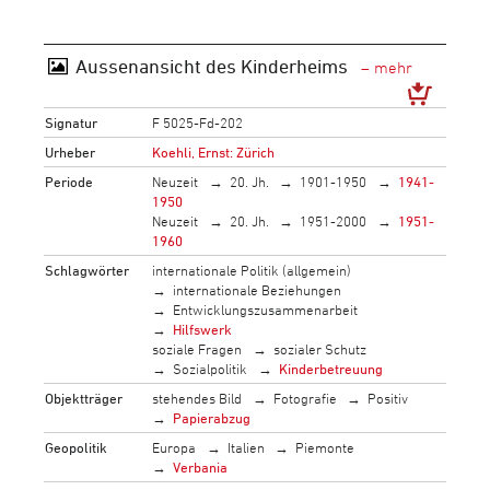
Aussenansicht des Kinderheims
Signatur
F 5025-Fd-202
Urheber
Koehli, Ernst: Zürich
Periode
Neuzeit
20. Jh.
1901-1950
1941-
1950
Neuzeit
20. Jh.
1951-2000
1951-
1960
Schlagwörter
internationale Politik (allgemein)
internationale Beziehungen
Entwicklungszusammenarbeit
Hilfswerk
soziale Fragen
sozialer Schutz
Sozialpolitik
Kinderbetreuung
Objektträger
stehendes Bild
Fotografie
Positiv
Papierabzug
Geopolitik
Europa
Italien
Piemonte
Verbania