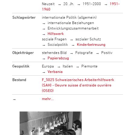
Neuzeit
20. Jh.
1951-2000
1951-
1960
Schlagwörter
internationale Politik (allgemein)
internationale Beziehungen
Entwicklungszusammenarbeit
Hilfswerk
soziale Fragen
sozialer Schutz
Sozialpolitik
Kinderbetreuung
Objektträger
stehendes Bild
Fotografie
Positiv
Papierabzug
Geopolitik
Europa
Italien
Piemonte
Verbania
Bestand
F_5025 Schweizerisches Arbeiterhilfswerk
(SAH) - Oeuvre suisse d'entraide ouvrière
(OSEO)
→
mehr…