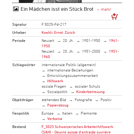
Ein Mädchen isst ein Stück Brot
Signatur
F 5025-Fd-217
Urheber
Koehli, Ernst: Zürich
Periode
Neuzeit
20. Jh.
1901-1950
1941-
1950
Neuzeit
20. Jh.
1951-2000
1951-
1960
Schlagwörter
internationale Politik (allgemein)
internationale Beziehungen
Entwicklungszusammenarbeit
Hilfswerk
soziale Fragen
sozialer Schutz
Sozialpolitik
Kinderbetreuung
Objektträger
stehendes Bild
Fotografie
Positiv
Papierabzug
Geopolitik
Europa
Italien
Piemonte
Verbania
Bestand
F_5025 Schweizerisches Arbeiterhilfswerk
(SAH) - Oeuvre suisse d'entraide ouvrière