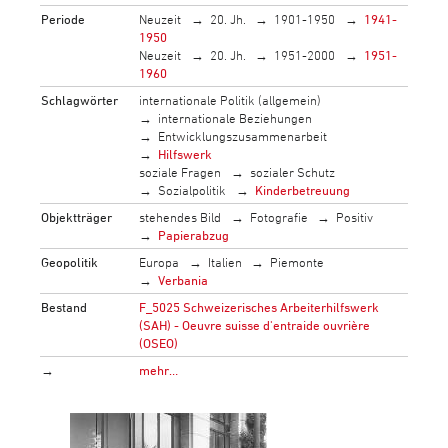
Periode
Neuzeit
20. Jh.
1901-1950
1941-
1950
Neuzeit
20. Jh.
1951-2000
1951-
1960
Schlagwörter
internationale Politik (allgemein)
internationale Beziehungen
Entwicklungszusammenarbeit
Hilfswerk
soziale Fragen
sozialer Schutz
Sozialpolitik
Kinderbetreuung
Objektträger
stehendes Bild
Fotografie
Positiv
Papierabzug
Geopolitik
Europa
Italien
Piemonte
Verbania
Bestand
F_5025 Schweizerisches Arbeiterhilfswerk
(SAH) - Oeuvre suisse d'entraide ouvrière
(OSEO)
→
mehr…