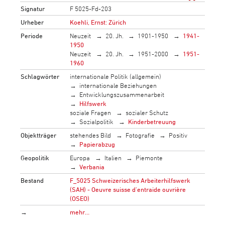
Signatur
F 5025-Fd-203
Urheber
Koehli, Ernst: Zürich
Periode
Neuzeit
20. Jh.
1901-1950
1941-
1950
Neuzeit
20. Jh.
1951-2000
1951-
1960
Schlagwörter
internationale Politik (allgemein)
internationale Beziehungen
Entwicklungszusammenarbeit
Hilfswerk
soziale Fragen
sozialer Schutz
Sozialpolitik
Kinderbetreuung
Objektträger
stehendes Bild
Fotografie
Positiv
Papierabzug
Geopolitik
Europa
Italien
Piemonte
Verbania
Bestand
F_5025 Schweizerisches Arbeiterhilfswerk
(SAH) - Oeuvre suisse d'entraide ouvrière
(OSEO)
→
mehr…