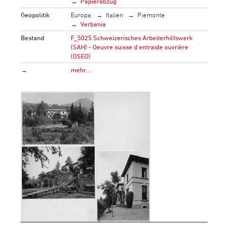
Papierabzug
Geopolitik
Europa
Italien
Piemonte
Verbania
Bestand
F_5025 Schweizerisches Arbeiterhilfswerk
(SAH) - Oeuvre suisse d'entraide ouvrière
(OSEO)
→
mehr…