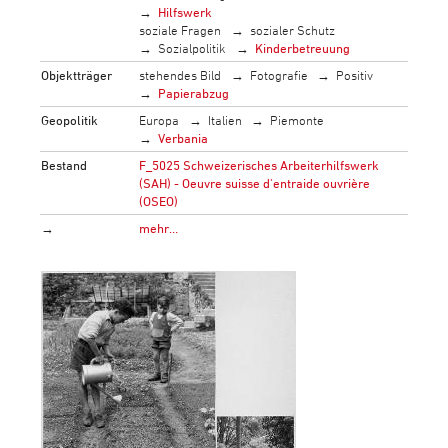
Hilfswerk
soziale Fragen
sozialer Schutz
Sozialpolitik
Kinderbetreuung
Objektträger
stehendes Bild
Fotografie
Positiv
Papierabzug
Geopolitik
Europa
Italien
Piemonte
Verbania
Bestand
F_5025 Schweizerisches Arbeiterhilfswerk
(SAH) - Oeuvre suisse d'entraide ouvrière
(OSEO)
→
mehr…