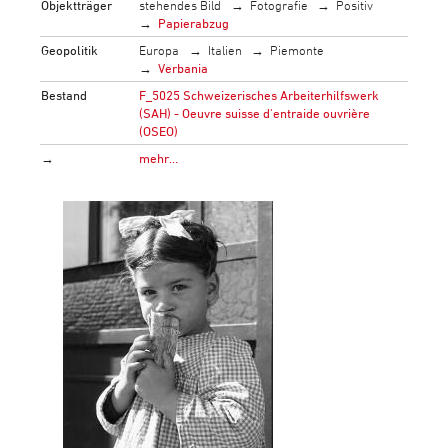
Objektträger
stehendes Bild
Fotografie
Positiv
Papierabzug
Geopolitik
Europa
Italien
Piemonte
Verbania
Bestand
F_5025 Schweizerisches Arbeiterhilfswerk
(SAH) - Oeuvre suisse d'entraide ouvrière
(OSEO)
→
mehr…