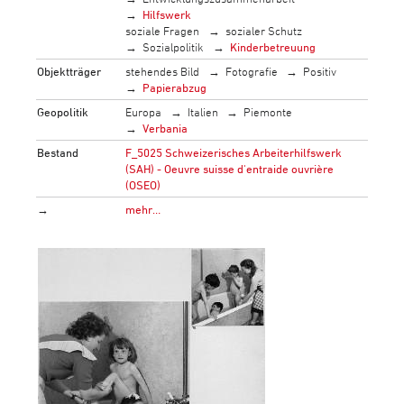
Hilfswerk
soziale Fragen
sozialer Schutz
Sozialpolitik
Kinderbetreuung
Objektträger
stehendes Bild
Fotografie
Positiv
Papierabzug
Geopolitik
Europa
Italien
Piemonte
Verbania
Bestand
F_5025 Schweizerisches Arbeiterhilfswerk
(SAH) - Oeuvre suisse d'entraide ouvrière
(OSEO)
→
mehr…