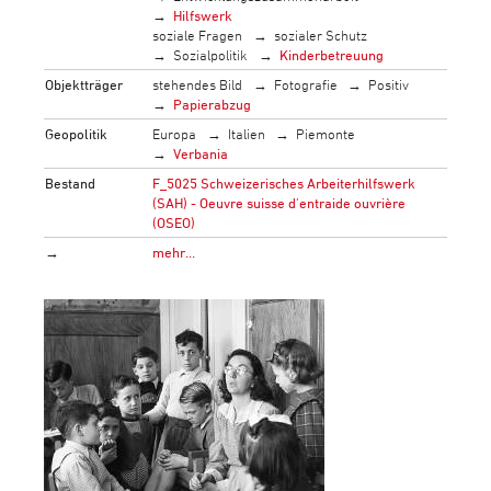
Hilfswerk
soziale Fragen
sozialer Schutz
Sozialpolitik
Kinderbetreuung
Objektträger
stehendes Bild
Fotografie
Positiv
Papierabzug
Geopolitik
Europa
Italien
Piemonte
Verbania
Bestand
F_5025 Schweizerisches Arbeiterhilfswerk
(SAH) - Oeuvre suisse d'entraide ouvrière
(OSEO)
→
mehr…