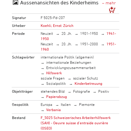
Aussenansichten des Kinderheims
Signatur
F 5025-Fd-207
Urheber
Koehli, Ernst: Zürich
Periode
Neuzeit
20. Jh.
1901-1950
1941-
1950
Neuzeit
20. Jh.
1951-2000
1951-
1960
Schlagwörter
internationale Politik (allgemein)
internationale Beziehungen
Entwicklungszusammenarbeit
Hilfswerk
soziale Fragen
sozialer Schutz
Sozialpolitik
Kinderbetreuung
Objektträger
stehendes Bild
Fotografie
Positiv
Papierabzug
Geopolitik
Europa
Italien
Piemonte
Verbania
Bestand
F_5025 Schweizerisches Arbeiterhilfswerk
(SAH) - Oeuvre suisse d'entraide ouvrière
(OSEO)