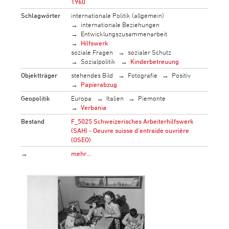
1960
Schlagwörter
internationale Politik (allgemein)
internationale Beziehungen
Entwicklungszusammenarbeit
Hilfswerk
soziale Fragen
sozialer Schutz
Sozialpolitik
Kinderbetreuung
Objektträger
stehendes Bild
Fotografie
Positiv
Papierabzug
Geopolitik
Europa
Italien
Piemonte
Verbania
Bestand
F_5025 Schweizerisches Arbeiterhilfswerk
(SAH) - Oeuvre suisse d'entraide ouvrière
(OSEO)
→
mehr…