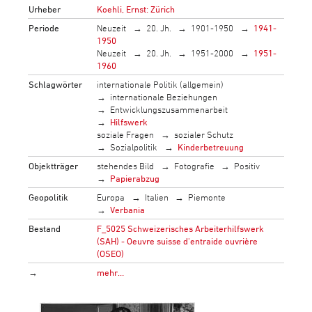
Urheber
Koehli, Ernst: Zürich
Periode
Neuzeit
20. Jh.
1901-1950
1941-
1950
Neuzeit
20. Jh.
1951-2000
1951-
1960
Schlagwörter
internationale Politik (allgemein)
internationale Beziehungen
Entwicklungszusammenarbeit
Hilfswerk
soziale Fragen
sozialer Schutz
Sozialpolitik
Kinderbetreuung
Objektträger
stehendes Bild
Fotografie
Positiv
Papierabzug
Geopolitik
Europa
Italien
Piemonte
Verbania
Bestand
F_5025 Schweizerisches Arbeiterhilfswerk
(SAH) - Oeuvre suisse d'entraide ouvrière
(OSEO)
→
mehr…