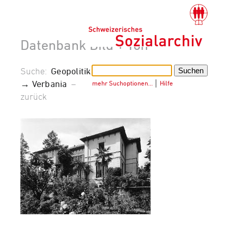
Datenbank Bild + Ton
Suche:
Geopolitik
→ Verbania
–
mehr Suchoptionen…
│
Hilfe
zurück