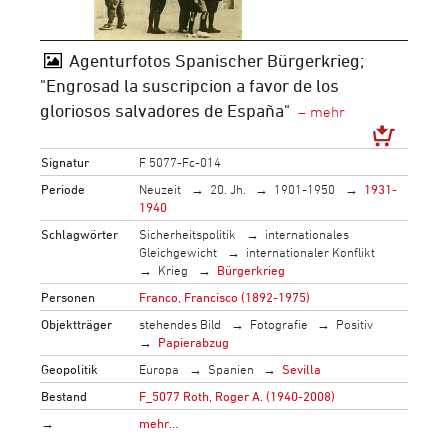
Agenturfotos Spanischer Bürgerkrieg;
"Engrosad la suscripcion a favor de los
gloriosos salvadores de España"
Signatur
F 5077-Fc-014
Periode
Neuzeit
20. Jh.
1901-1950
1931-
1940
Schlagwörter
Sicherheitspolitik
internationales
Gleichgewicht
internationaler Konflikt
Krieg
Bürgerkrieg
Personen
Franco, Francisco (1892-1975)
Objektträger
stehendes Bild
Fotografie
Positiv
Papierabzug
Geopolitik
Europa
Spanien
Sevilla
Bestand
F_5077 Roth, Roger A. (1940-2008)
→
mehr…