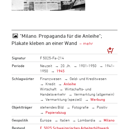
"Milano. Propaganda für die Anleihe";
Plakate kleben an einer Wand
Signatur
F 5025-Fa-214
Periode
Neuzeit
20. Jh.
1901-1950
1941-
1950
1945
Schlagwörter
Finanzwesen
Geld- und Kreditwesen
Kredit
Anleihe
Wirtschaft
Wirtschafts- und
Handelsverkehr
Vermarktung (allgemein)
Vermarktung (speziell)
Werbung
Objektträger
stehendes Bild
Fotografie
Positiv
Papierabzug
Geopolitik
Europa
Italien
Lombardia
Milano
Bestand
F_5025 Schweizerisches Arbeiterhilfswerk