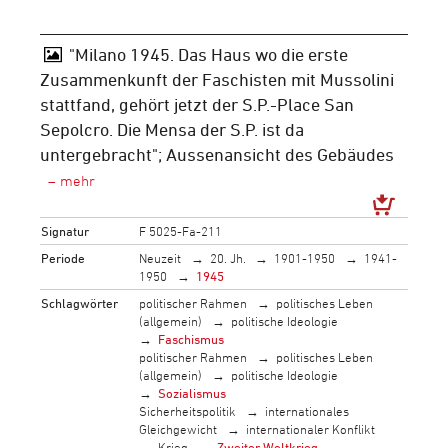
"Milano 1945. Das Haus wo die erste
Zusammenkunft der Faschisten mit Mussolini
stattfand, gehört jetzt der S.P.-Place San
Sepolcro. Die Mensa der S.P. ist da
untergebracht"; Aussenansicht des Gebäudes
Signatur
F 5025-Fa-211
Periode
Neuzeit
20. Jh.
1901-1950
1941-
1950
1945
Schlagwörter
politischer Rahmen
politisches Leben
(allgemein)
politische Ideologie
Faschismus
politischer Rahmen
politisches Leben
(allgemein)
politische Ideologie
Sozialismus
Sicherheitspolitik
internationales
Gleichgewicht
internationaler Konflikt
Krieg
Zweiter Weltkrieg