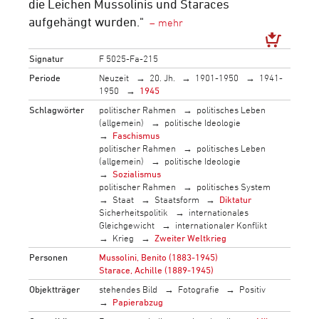
die Leichen Mussolinis und Staraces
aufgehängt wurden."
Signatur
F 5025-Fa-215
Periode
Neuzeit
20. Jh.
1901-1950
1941-
1950
1945
Schlagwörter
politischer Rahmen
politisches Leben
(allgemein)
politische Ideologie
Faschismus
politischer Rahmen
politisches Leben
(allgemein)
politische Ideologie
Sozialismus
politischer Rahmen
politisches System
Staat
Staatsform
Diktatur
Sicherheitspolitik
internationales
Gleichgewicht
internationaler Konflikt
Krieg
Zweiter Weltkrieg
Personen
Mussolini, Benito (1883-1945)
Starace, Achille (1889-1945)
Objektträger
stehendes Bild
Fotografie
Positiv
Papierabzug