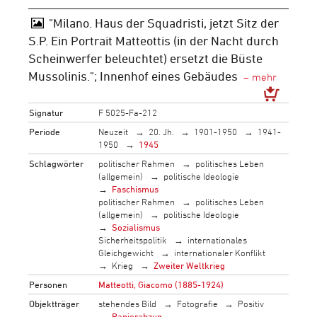
"Milano. Haus der Squadristi, jetzt Sitz der
S.P. Ein Portrait Matteottis (in der Nacht durch
Scheinwerfer beleuchtet) ersetzt die Büste
Mussolinis."; Innenhof eines Gebäudes
Signatur
F 5025-Fa-212
Periode
Neuzeit
20. Jh.
1901-1950
1941-
1950
1945
Schlagwörter
politischer Rahmen
politisches Leben
(allgemein)
politische Ideologie
Faschismus
politischer Rahmen
politisches Leben
(allgemein)
politische Ideologie
Sozialismus
Sicherheitspolitik
internationales
Gleichgewicht
internationaler Konflikt
Krieg
Zweiter Weltkrieg
Personen
Matteotti, Giacomo (1885-1924)
Objektträger
stehendes Bild
Fotografie
Positiv
Papierabzug