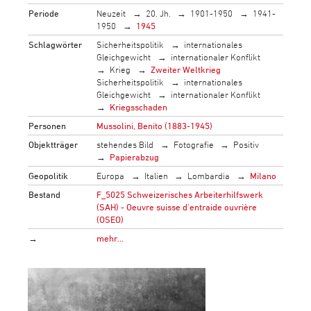
Periode
Neuzeit
20. Jh.
1901-1950
1941-
1950
1945
Schlagwörter
Sicherheitspolitik
internationales
Gleichgewicht
internationaler Konflikt
Krieg
Zweiter Weltkrieg
Sicherheitspolitik
internationales
Gleichgewicht
internationaler Konflikt
Kriegsschaden
Personen
Mussolini, Benito (1883-1945)
Objektträger
stehendes Bild
Fotografie
Positiv
Papierabzug
Geopolitik
Europa
Italien
Lombardia
Milano
Bestand
F_5025 Schweizerisches Arbeiterhilfswerk
(SAH) - Oeuvre suisse d'entraide ouvrière
(OSEO)
→
mehr…