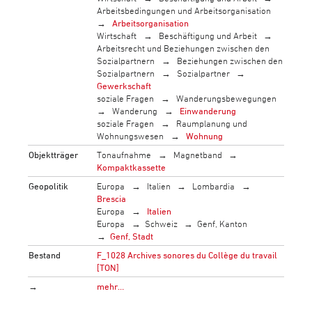
Arbeitsbedingungen und Arbeitsorganisation
Arbeitsorganisation
Wirtschaft
Beschäftigung und Arbeit
Arbeitsrecht und Beziehungen zwischen den
Sozialpartnern
Beziehungen zwischen den
Sozialpartnern
Sozialpartner
Gewerkschaft
soziale Fragen
Wanderungsbewegungen
Wanderung
Einwanderung
soziale Fragen
Raumplanung und
Wohnungswesen
Wohnung
Objektträger
Tonaufnahme
Magnetband
Kompaktkassette
Geopolitik
Europa
Italien
Lombardia
Brescia
Europa
Italien
Europa
Schweiz
Genf, Kanton
Genf, Stadt
Bestand
F_1028 Archives sonores du Collège du travail
[TON]
→
mehr…