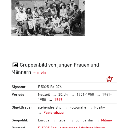
Gruppenbild von jungen Frauen und
Männern
Signatur
F 5025-Fa-076
Periode
Neuzeit
20. Jh.
1901-1950
1941-
1950
1949
Objektträger
stehendes Bild
Fotografie
Positiv
Papierabzug
Geopolitik
Europa
Italien
Lombardia
Milano
Bestand
F_5025 Schweizerisches Arbeiterhilfswerk