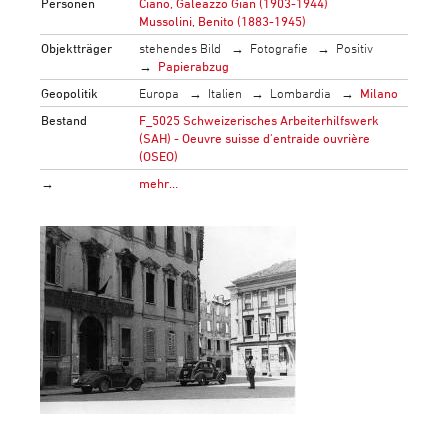
Personen
Ciano, Galeazzo Gian (1903-1944)
Mussolini, Benito (1883-1945)
Objektträger
stehendes Bild
Fotografie
Positiv
Papierabzug
Geopolitik
Europa
Italien
Lombardia
Milano
Bestand
F_5025 Schweizerisches Arbeiterhilfswerk
(SAH) - Oeuvre suisse d'entraide ouvrière
(OSEO)
→
mehr…