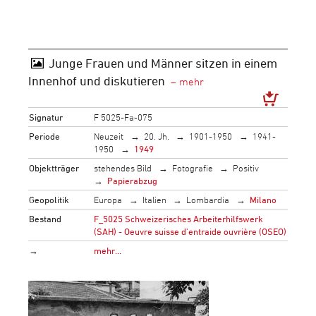
Junge Frauen und Männer sitzen in einem
Innenhof und diskutieren
Signatur
F 5025-Fa-075
Periode
Neuzeit
20. Jh.
1901-1950
1941-
1950
1949
Objektträger
stehendes Bild
Fotografie
Positiv
Papierabzug
Geopolitik
Europa
Italien
Lombardia
Milano
Bestand
F_5025 Schweizerisches Arbeiterhilfswerk
(SAH) - Oeuvre suisse d'entraide ouvrière (OSEO)
→
mehr…