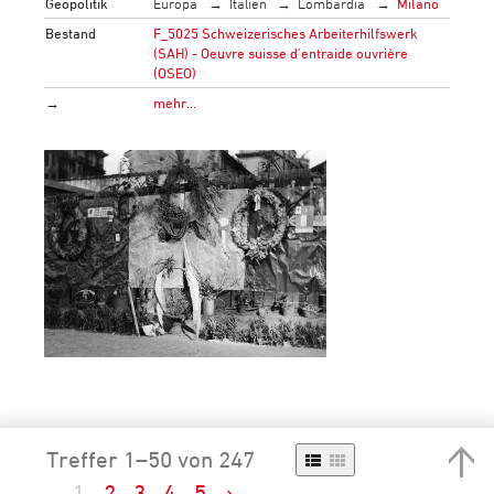
Geopolitik
Europa
Italien
Lombardia
Milano
Bestand
F_5025 Schweizerisches Arbeiterhilfswerk
(SAH) - Oeuvre suisse d'entraide ouvrière
(OSEO)
→
mehr…
"Milano. Der Platz Lorette wurde
Treffer 1–50 von 247
umgetauft zum Platz der 15 Märtyrer. Die
1
2
3
4
5
›