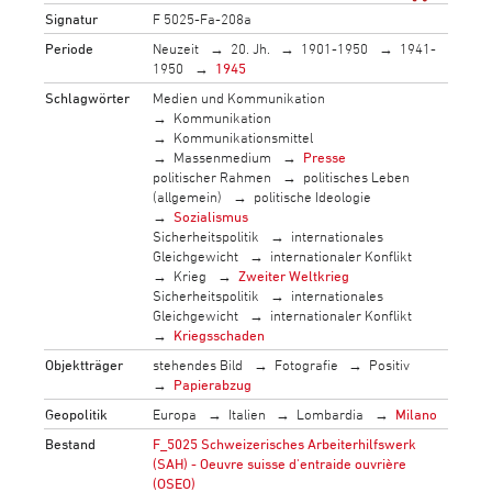
Signatur
F 5025-Fa-208a
Periode
Neuzeit
20. Jh.
1901-1950
1941-
1950
1945
Schlagwörter
Medien und Kommunikation
Kommunikation
Kommunikationsmittel
Massenmedium
Presse
politischer Rahmen
politisches Leben
(allgemein)
politische Ideologie
Sozialismus
Sicherheitspolitik
internationales
Gleichgewicht
internationaler Konflikt
Krieg
Zweiter Weltkrieg
Sicherheitspolitik
internationales
Gleichgewicht
internationaler Konflikt
Kriegsschaden
Objektträger
stehendes Bild
Fotografie
Positiv
Papierabzug
Geopolitik
Europa
Italien
Lombardia
Milano
Bestand
F_5025 Schweizerisches Arbeiterhilfswerk
(SAH) - Oeuvre suisse d'entraide ouvrière
(OSEO)