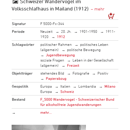
Schweizer Wandervögel im
Volksschlafhaus in Mailand (1912)
Signatur
F 5000-Fx-344
Periode
Neuzeit
20. Jh.
1901-1950
1911-
1920
1912
Schlagwörter
politischer Rahmen
politisches Leben
(allgemein)
politische Bewegung
Jugendbewegung
soziale Fragen
Leben in der Gesellschaft
(allgemein)
Freizeit
Objektträger
stehendes Bild
Fotografie
Positiv
Papierabzug
Geopolitik
Europa
Italien
Lombardia
Milano
Europa
Schweiz
Bestand
F_5000 Wandervogel - Schweizerischer Bund
für alkoholfreie Jugendwanderungen
→
mehr…