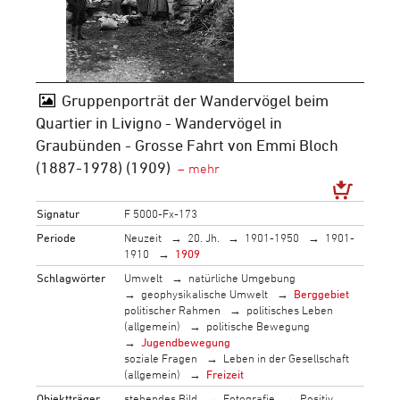
Gruppenporträt der Wandervögel beim
Quartier in Livigno - Wandervögel in
Graubünden - Grosse Fahrt von Emmi Bloch
(1887-1978) (1909)
Signatur
F 5000-Fx-173
Periode
Neuzeit
20. Jh.
1901-1950
1901-
1910
1909
Schlagwörter
Umwelt
natürliche Umgebung
geophysikalische Umwelt
Berggebiet
politischer Rahmen
politisches Leben
(allgemein)
politische Bewegung
Jugendbewegung
soziale Fragen
Leben in der Gesellschaft
(allgemein)
Freizeit
Objektträger
stehendes Bild
Fotografie
Positiv