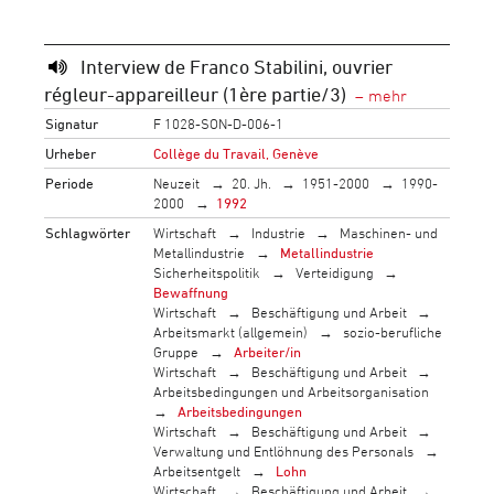
Interview de Franco Stabilini, ouvrier
régleur-appareilleur (1ère partie/3)
Signatur
F 1028-SON-D-006-1
Urheber
Collège du Travail, Genève
Periode
Neuzeit
20. Jh.
1951-2000
1990-
2000
1992
Schlagwörter
Wirtschaft
Industrie
Maschinen- und
Metallindustrie
Metallindustrie
Sicherheitspolitik
Verteidigung
Bewaffnung
Wirtschaft
Beschäftigung und Arbeit
Arbeitsmarkt (allgemein)
sozio-berufliche
Gruppe
Arbeiter/in
Wirtschaft
Beschäftigung und Arbeit
Arbeitsbedingungen und Arbeitsorganisation
Arbeitsbedingungen
Wirtschaft
Beschäftigung und Arbeit
Verwaltung und Entlöhnung des Personals
Arbeitsentgelt
Lohn
Wirtschaft
Beschäftigung und Arbeit