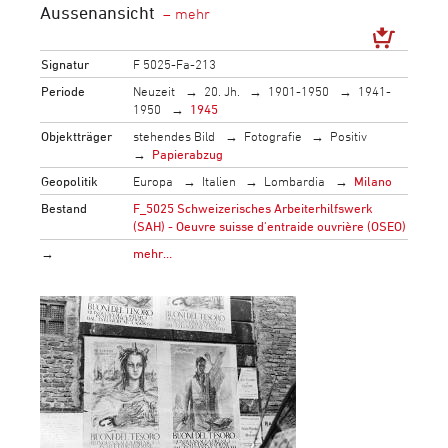
Aussenansicht
Signatur
F 5025-Fa-213
Periode
Neuzeit
20. Jh.
1901-1950
1941-
1950
1945
Objektträger
stehendes Bild
Fotografie
Positiv
Papierabzug
Geopolitik
Europa
Italien
Lombardia
Milano
Bestand
F_5025 Schweizerisches Arbeiterhilfswerk
(SAH) - Oeuvre suisse d'entraide ouvrière (OSEO)
→
mehr…