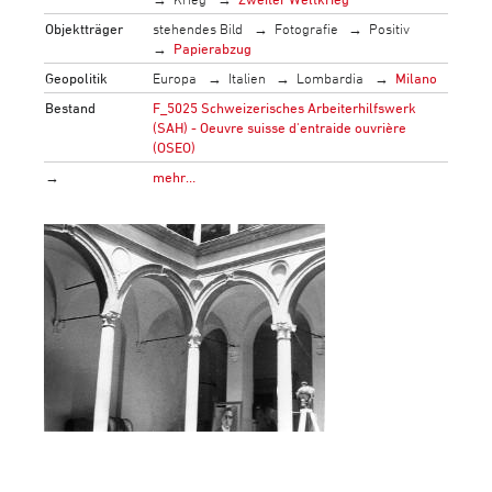
Objektträger
stehendes Bild
Fotografie
Positiv
Papierabzug
Geopolitik
Europa
Italien
Lombardia
Milano
Bestand
F_5025 Schweizerisches Arbeiterhilfswerk
(SAH) - Oeuvre suisse d'entraide ouvrière
(OSEO)
→
mehr…