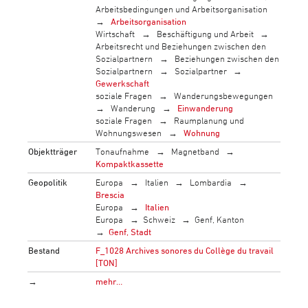
Arbeitsbedingungen und Arbeitsorganisation
Arbeitsorganisation
Wirtschaft
Beschäftigung und Arbeit
Arbeitsrecht und Beziehungen zwischen den
Sozialpartnern
Beziehungen zwischen den
Sozialpartnern
Sozialpartner
Gewerkschaft
soziale Fragen
Wanderungsbewegungen
Wanderung
Einwanderung
soziale Fragen
Raumplanung und
Wohnungswesen
Wohnung
Objektträger
Tonaufnahme
Magnetband
Kompaktkassette
Geopolitik
Europa
Italien
Lombardia
Brescia
Europa
Italien
Europa
Schweiz
Genf, Kanton
Genf, Stadt
Bestand
F_1028 Archives sonores du Collège du travail
[TON]
→
mehr…