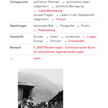
Schlagwörter
politischer Rahmen
politisches Leben
(allgemein)
politische Bewegung
Jugendbewegung
soziale Fragen
Leben in der Gesellschaft
(allgemein)
Freizeit
Objektträger
stehendes Bild
Fotografie
Positiv
Papierabzug
Geopolitik
Europa
Italien
Lombardia
Livigno
Europa
Schweiz
Graubünden
Bestand
F_5000 Wandervogel - Schweizerischer Bund
für alkoholfreie Jugendwanderungen
→
mehr…