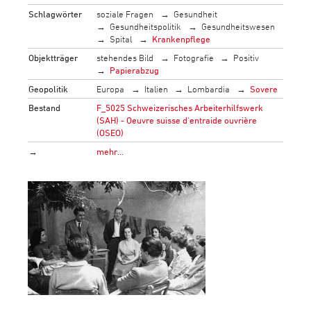
Schlagwörter
soziale Fragen
Gesundheit
Gesundheitspolitik
Gesundheitswesen
Spital
Krankenpflege
Objektträger
stehendes Bild
Fotografie
Positiv
Papierabzug
Geopolitik
Europa
Italien
Lombardia
Sovere
Bestand
F_5025 Schweizerisches Arbeiterhilfswerk
(SAH) - Oeuvre suisse d'entraide ouvrière
(OSEO)
→
mehr…