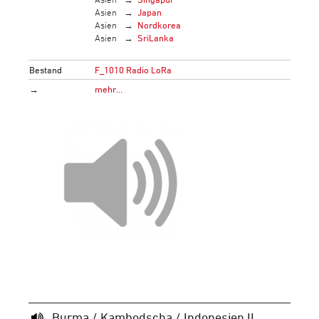
Asien
Japan
Asien
Nordkorea
Asien
SriLanka
Bestand
F_1010 Radio LoRa
→
mehr…
Burma / Kambodscha / Indonesien II