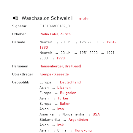
Waschsalon Schweiz I
Signatur
F 1010-MC0189_B
Urheber
Radio LoRa, Zürich
Periode
Neuzeit
20. Jh.
1951-2000
1981-
1990
Neuzeit
20. Jh.
1951-2000
1991-
2000
1990
Personen
Hänsenberger, Urs (Gast)
Objektträger
Kompaktkassette
Geopolitik
Europa
Deutschland
Asien
Libanon
Europa
Bulgarien
Asien
Türkei
Europa
Italien
Asien
Iran
Amerika
Nordamerika
USA
Südamerika
Argentinien
Asien
Irak
Asien
China
Hongkong