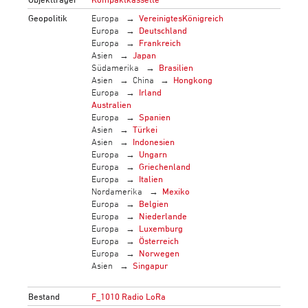
Geopolitik
Europa
VereinigtesKönigreich
Europa
Deutschland
Europa
Frankreich
Asien
Japan
Südamerika
Brasilien
Asien
China
Hongkong
Europa
Irland
Australien
Europa
Spanien
Asien
Türkei
Asien
Indonesien
Europa
Ungarn
Europa
Griechenland
Europa
Italien
Nordamerika
Mexiko
Europa
Belgien
Europa
Niederlande
Europa
Luxemburg
Europa
Österreich
Europa
Norwegen
Asien
Singapur
Bestand
F_1010 Radio LoRa