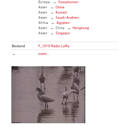
Europa
Sowjetunion
Asien
China
Asien
Kuwait
Asien
Saudi-Arabien
Afrika
Ägypten
Asien
China
Hongkong
Asien
Singapur
Bestand
F_1010 Radio LoRa
→
mehr…