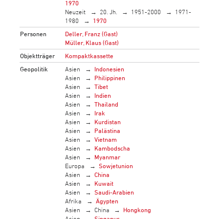
1970
Neuzeit
20. Jh.
1951-2000
1971-
1980
1970
Personen
Deller, Franz (Gast)
Müller, Klaus (Gast)
Objektträger
Kompaktkassette
Geopolitik
Asien
Indonesien
Asien
Philippinen
Asien
Tibet
Asien
Indien
Asien
Thailand
Asien
Irak
Asien
Kurdistan
Asien
Palästina
Asien
Vietnam
Asien
Kambodscha
Asien
Myanmar
Europa
Sowjetunion
Asien
China
Asien
Kuwait
Asien
Saudi-Arabien
Afrika
Ägypten
Asien
China
Hongkong
Asien
Singapur