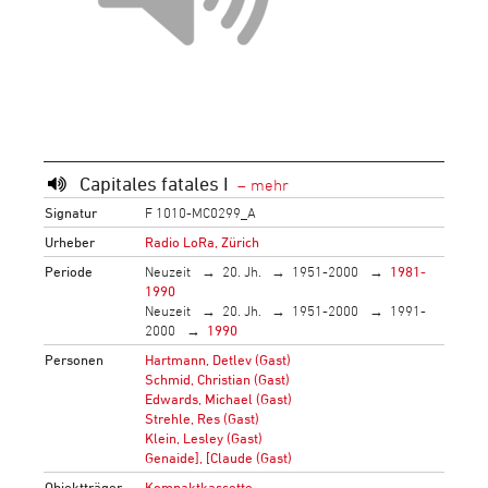
Capitales fatales I
Signatur
F 1010-MC0299_A
Urheber
Radio LoRa, Zürich
Periode
Neuzeit
20. Jh.
1951-2000
1981-
1990
Neuzeit
20. Jh.
1951-2000
1991-
2000
1990
Personen
Hartmann, Detlev (Gast)
Schmid, Christian (Gast)
Edwards, Michael (Gast)
Strehle, Res (Gast)
Klein, Lesley (Gast)
Genaide], [Claude (Gast)
Objektträger
Kompaktkassette