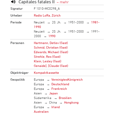
Capitales fatales II
Signatur
F 1010-MC0298_A
Urheber
Radio LoRa, Zürich
Periode
Neuzeit
20. Jh.
1951-2000
1981-
1990
Neuzeit
20. Jh.
1951-2000
1991-
2000
1990
Personen
Hartmann, Detlev (Gast)
Schmid, Christian (Gast)
Edwards, Michael (Gast)
Strehle, Res (Gast)
Klein, Lesley (Gast)
Genaide], [Claude (Gast)
Objektträger
Kompaktkassette
Geopolitik
Europa
VereinigtesKönigreich
Europa
Deutschland
Europa
Frankreich
Asien
Japan
Südamerika
Brasilien
Asien
China
Hongkong
Europa
Irland
Australien