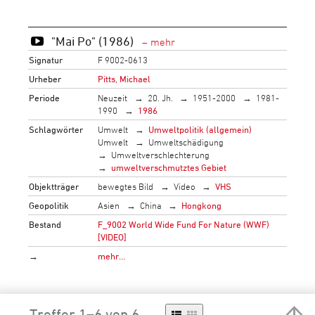
"Mai Po" (1986)
Signatur
F 9002-0613
Urheber
Pitts, Michael
Periode
Neuzeit
20. Jh.
1951-2000
1981-
1990
1986
Schlagwörter
Umwelt
Umweltpolitik (allgemein)
Umwelt
Umweltschädigung
Umweltverschlechterung
umweltverschmutztes Gebiet
Objektträger
bewegtes Bild
Video
VHS
Geopolitik
Asien
China
Hongkong
Bestand
F_9002 World Wide Fund For Nature (WWF)
[VIDEO]
→
mehr…
Treffer 1–6 von 6