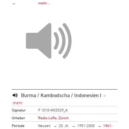
→
mehr…
Burma / Kambodscha / Indonesien I
Signatur
F 1010-MC0329_A
Urheber
Radio LoRa, Zürich
Periode
Neuzeit
20. Jh.
1951-2000
1961-