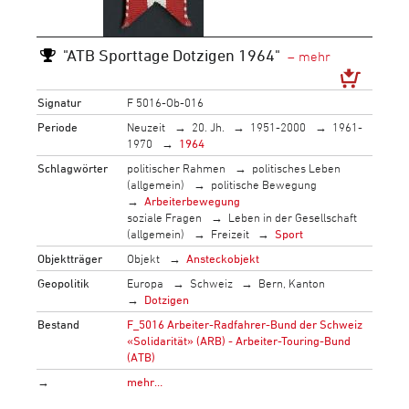
"ATB Sporttage Dotzigen 1964"
Signatur
F 5016-Ob-016
Periode
Neuzeit
20. Jh.
1951-2000
1961-
1970
1964
Schlagwörter
politischer Rahmen
politisches Leben
(allgemein)
politische Bewegung
Arbeiterbewegung
soziale Fragen
Leben in der Gesellschaft
(allgemein)
Freizeit
Sport
Objektträger
Objekt
Ansteckobjekt
Geopolitik
Europa
Schweiz
Bern, Kanton
Dotzigen
Bestand
F_5016 Arbeiter-Radfahrer-Bund der Schweiz
«Solidarität» (ARB) - Arbeiter-Touring-Bund
(ATB)
→
mehr…