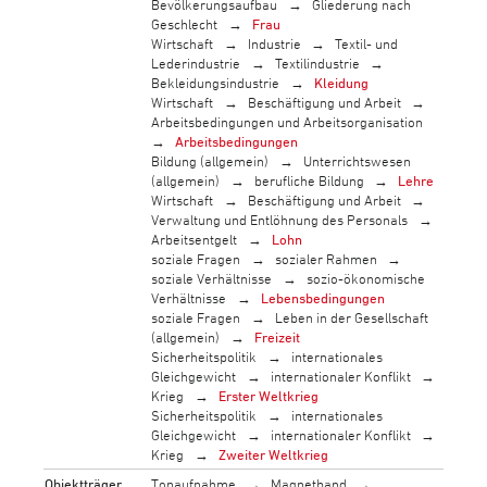
Bevölkerungsaufbau
Gliederung nach
Geschlecht
Frau
Wirtschaft
Industrie
Textil- und
Lederindustrie
Textilindustrie
Bekleidungsindustrie
Kleidung
Wirtschaft
Beschäftigung und Arbeit
Arbeitsbedingungen und Arbeitsorganisation
Arbeitsbedingungen
Bildung (allgemein)
Unterrichtswesen
(allgemein)
berufliche Bildung
Lehre
Wirtschaft
Beschäftigung und Arbeit
Verwaltung und Entlöhnung des Personals
Arbeitsentgelt
Lohn
soziale Fragen
sozialer Rahmen
soziale Verhältnisse
sozio-ökonomische
Verhältnisse
Lebensbedingungen
soziale Fragen
Leben in der Gesellschaft
(allgemein)
Freizeit
Sicherheitspolitik
internationales
Gleichgewicht
internationaler Konflikt
Krieg
Erster Weltkrieg
Sicherheitspolitik
internationales
Gleichgewicht
internationaler Konflikt
Krieg
Zweiter Weltkrieg
Objektträger
Tonaufnahme
Magnetband