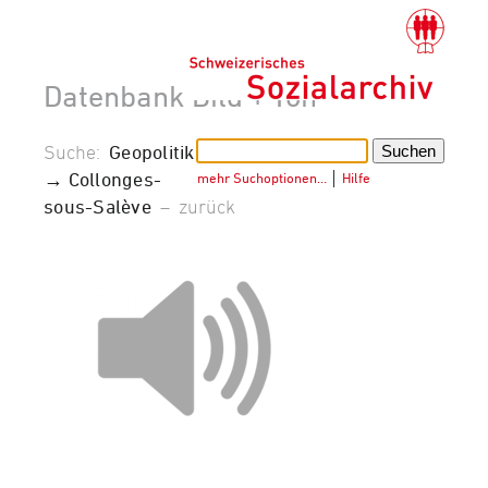
Datenbank Bild + Ton
Suche:
Geopolitik
→ Collonges-
mehr Suchoptionen…
│
Hilfe
sous-Salève
–
zurück