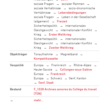
soziale Fragen
sozialer Rahmen
soziale Verhältnisse
sozio-ökonomische
Verhältnisse
Lebensbedingungen
soziale Fragen
Leben in der Gesellschaft
(allgemein)
Freizeit
Sicherheitspolitik
internationales
Gleichgewicht
internationaler Konflikt
Krieg
Erster Weltkrieg
Sicherheitspolitik
internationales
Gleichgewicht
internationaler Konflikt
Krieg
Zweiter Weltkrieg
Objektträger
Tonaufnahme
Magnetband
Kompaktkassette
Geopolitik
Europa
Frankreich
Rhône-Alpes
Haute-Savoie
Collonges-sous-Salève
Europa
Frankreich
Europa
Schweiz
Genf, Kanton
Genf, Stadt
Bestand
F_1028 Archives sonores du Collège du travail
[TON]
→
mehr…