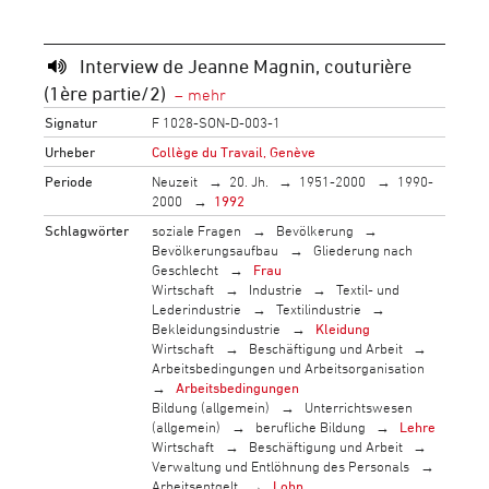
Interview de Jeanne Magnin, couturière
(1ère partie/2)
Signatur
F 1028-SON-D-003-1
Urheber
Collège du Travail, Genève
Periode
Neuzeit
20. Jh.
1951-2000
1990-
2000
1992
Schlagwörter
soziale Fragen
Bevölkerung
Bevölkerungsaufbau
Gliederung nach
Geschlecht
Frau
Wirtschaft
Industrie
Textil- und
Lederindustrie
Textilindustrie
Bekleidungsindustrie
Kleidung
Wirtschaft
Beschäftigung und Arbeit
Arbeitsbedingungen und Arbeitsorganisation
Arbeitsbedingungen
Bildung (allgemein)
Unterrichtswesen
(allgemein)
berufliche Bildung
Lehre
Wirtschaft
Beschäftigung und Arbeit
Verwaltung und Entlöhnung des Personals
Arbeitsentgelt
Lohn