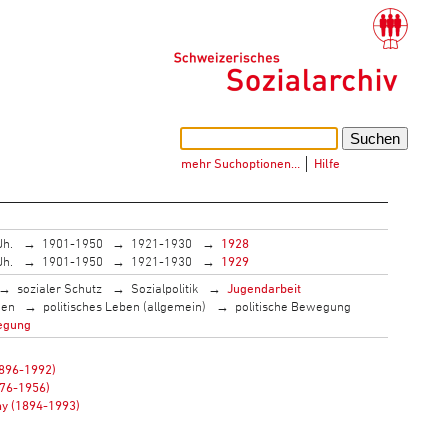
mehr Suchoptionen…
│
Hilfe
Jh.
1901-1950
1921-1930
1928
Jh.
1901-1950
1921-1930
1929
sozialer Schutz
Sozialpolitik
Jugendarbeit
men
politisches Leben (allgemein)
politische Bewegung
egung
1896-1992)
876-1956)
y (1894-1993)