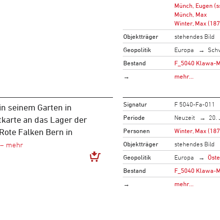
Münch, Eugen (s
Münch, Max
Winter, Max (18
Objektträger
stehendes Bild
Geopolitik
Europa
Sch
Bestand
F_5040 Klawa-Mo
→
mehr…
Signatur
F 5040-Fa-011
in seinem Garten in
Periode
Neuzeit
20. 
tkarte an das Lager der
Personen
Winter, Max (18
Rote Falken Bern in
Objektträger
stehendes Bild
Geopolitik
Europa
Öste
Bestand
F_5040 Klawa-Mo
→
mehr…