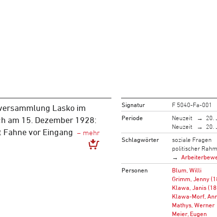
Signatur
F 5040-Fa-001
nversammlung Lasko im
Periode
Neuzeit
20. 
ch am 15. Dezember 1928:
Neuzeit
20. 
t Fahne vor Eingang
Schlagwörter
soziale Fragen
politischer Rah
Arbeiterbew
Personen
Blum, Willi
Grimm, Jenny (
Klawa, Janis (1
Klawa-Morf, Ann
Mathys, Werner
Meier, Eugen