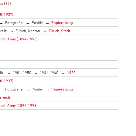
sa187)
70-1937)
Fotografie
Positiv
Papierabzug
weiz
Zürich, Kanton
Zürich, Stadt
rf, Anny (1894-1993)
Jh.
1901-1950
1931-1940
1933
70-1937)
Fotografie
Positiv
Papierabzug
rreich
rf, Anny (1894-1993)