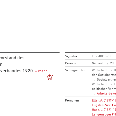
Signatur
F Fc-0003-33
vorstand des
Periode
Neuzeit
20. 
en
Schlagwörter
Wirtschaft
B
rverbandes 1920
den Sozialpartn
Sozialpartne
Wirtschaft
I
politischer Rah
Arbeiterbew
Personen
Etter, A. (18??-1
Eugster-Züst, H
Haas, J. (18??-1
Langenegger (1