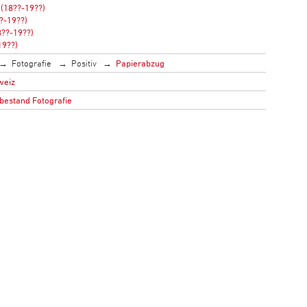
 (18??-19??)
??-19??)
8??-19??)
19??)
Fotografie
Positiv
Papierabzug
weiz
estand Fotografie