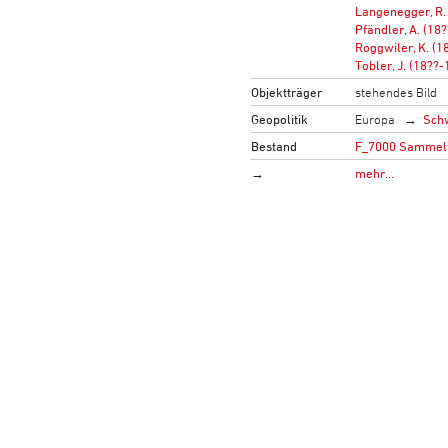
Langenegger, R.
Pfändler, A. (18
Roggwiler, K. (1
Tobler, J. (18??-
Objektträger
stehendes Bild
Geopolitik
Europa
Sch
Bestand
F_7000 Sammelb
→
mehr…