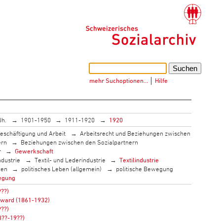
mehr Suchoptionen…
│
Hilfe
Jh.
1901-1950
1911-1920
1920
eschäftigung und Arbeit
Arbeitsrecht und Beziehungen zwischen
ern
Beziehungen zwischen den Sozialpartnern
r
Gewerkschaft
ndustrie
Textil- und Lederindustrie
Textilindustrie
men
politisches Leben (allgemein)
politische Bewegung
egung
9??)
oward (1861-1932)
9??)
8??-19??)