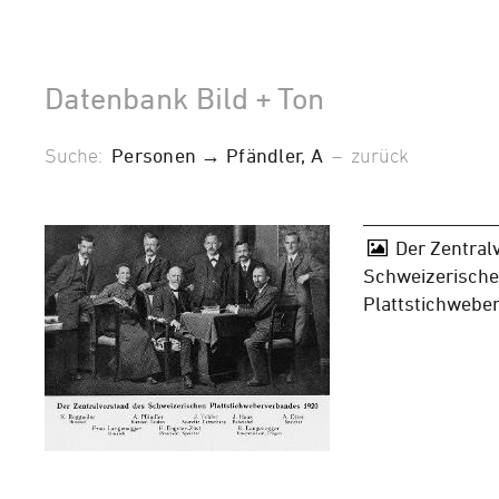
Datenbank Bild + Ton
Suche:
Personen → Pfändler, A
–
zurück
Der Zentral
Schweizerisch
Plattstichwebe