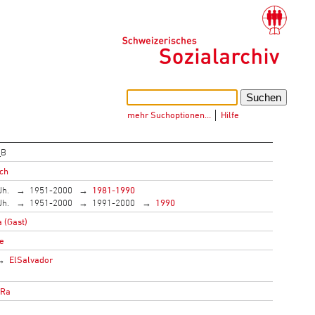
mehr Suchoptionen…
│
Hilfe
_B
ich
Jh.
1951-2000
1981-1990
Jh.
1951-2000
1991-2000
1990
 (Gast)
e
ElSalvador
oRa