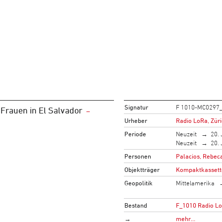
Signatur
F 1010-MC0297
 Frauen in El Salvador
Urheber
Radio LoRa, Zür
Periode
Neuzeit
20. 
Neuzeit
20. 
Personen
Palacios, Rebeca
Objektträger
Kompaktkassett
Geopolitik
Mittelamerika
Bestand
F_1010 Radio L
→
mehr…