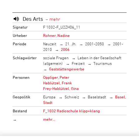
Des Arts
Signatur
F 1032-F_U2ZH06_11
Urheber
Rohner, Nadine
Periode
Neuzeit
21. Jh.
2001-2050
2001-
2010
2006
Schlagwörter
soziale Fragen
Leben in der Gesellschaft
(allgemein)
Freizeit
Tourismus
Gaststättengewerbe
Personen
Oppliger, Peter
Hablützel, Frank
Frey-Hablützel, Gina
Geopolitik
Europa
Schweiz
Baselstadt
Basel,
Stadt
Bestand
F_1032 Radioschule klipp+klang
→
mehr…