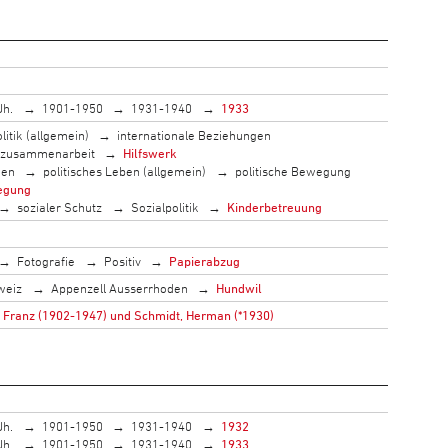
Jh.
1901-1950
1931-1940
1933
litik (allgemein)
internationale Beziehungen
szusammenarbeit
Hilfswerk
men
politisches Leben (allgemein)
politische Bewegung
egung
sozialer Schutz
Sozialpolitik
Kinderbetreuung
Fotografie
Positiv
Papierabzug
weiz
Appenzell Ausserrhoden
Hundwil
 Franz (1902-1947) und Schmidt, Herman (*1930)
Jh.
1901-1950
1931-1940
1932
Jh.
1901-1950
1931-1940
1933