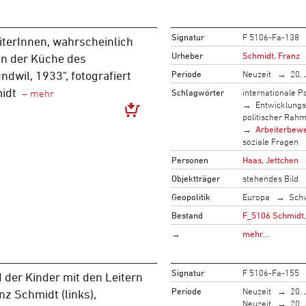
Signatur
F 5106-Fa-138
eiterInnen, wahrscheinlich
Urheber
Schmidt, Franz
in der Küche des
Periode
Neuzeit
20. 
ndwil, 1933", fotografiert
idt
Schlagwörter
internationale Po
Entwicklung
politischer Rah
Arbeiterbew
soziale Fragen
Personen
Haas, Jettchen
Objektträger
stehendes Bild
Geopolitik
Europa
Sch
Bestand
F_5106 Schmidt,
→
mehr…
Signatur
F 5106-Fa-155
 der Kinder mit den Leitern
Periode
Neuzeit
20. 
nz Schmidt (links),
Neuzeit
20. 