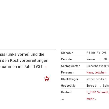
Signatur
F 5106-Fa-095
as (links vorne) und die
Periode
Neuzeit
20. 
i den Kochvorbereitungen
Schlagwörter
Sicherheitspoliti
genommen im Jahr 1931
Personen
Haas, Jettchen
Objektträger
stehendes Bild
Geopolitik
Europa
Sch
Bestand
F_5106 Schmidt,
→
mehr…