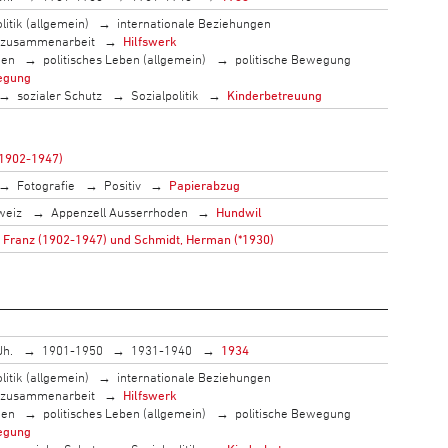
litik (allgemein)
internationale Beziehungen
szusammenarbeit
Hilfswerk
men
politisches Leben (allgemein)
politische Bewegung
egung
sozialer Schutz
Sozialpolitik
Kinderbetreuung
(1902-1947)
Fotografie
Positiv
Papierabzug
weiz
Appenzell Ausserrhoden
Hundwil
 Franz (1902-1947) und Schmidt, Herman (*1930)
Jh.
1901-1950
1931-1940
1934
litik (allgemein)
internationale Beziehungen
szusammenarbeit
Hilfswerk
men
politisches Leben (allgemein)
politische Bewegung
egung