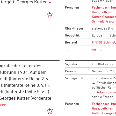
soziale Fragen
tergötti Georges Kutter
Personen
Fechenbach, Irm
Haas, Jettchen
Kutter, Georges
Schmidt, Franz 
Objektträger
stehendes Bild
Geopolitik
Europa
Sch
Bestand
F_5106 Schmidt,
→
mehr…
Signatur
F 5106-Fa-172
grafie der Leiter des
Periode
Neuzeit
20. 
ellbrunn 1934. Auf dem
Schlagwörter
internationale Po
idt (hinterste Reihe 2. v.
Entwicklung
s (hinterste Reihe 3. v. l.),
politischer Rah
(hinterste Reihe 5. v. l.)
Arbeiterbew
soziale Fragen
 Georges Kutter (vorderste
Personen
Fechenbach, Irm
Haas, Jettchen
Kutter, Georges