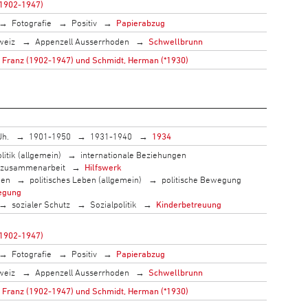
(1902-1947)
Fotografie
Positiv
Papierabzug
weiz
Appenzell Ausserrhoden
Schwellbrunn
 Franz (1902-1947) und Schmidt, Herman (*1930)
Jh.
1901-1950
1931-1940
1934
litik (allgemein)
internationale Beziehungen
szusammenarbeit
Hilfswerk
men
politisches Leben (allgemein)
politische Bewegung
egung
sozialer Schutz
Sozialpolitik
Kinderbetreuung
(1902-1947)
Fotografie
Positiv
Papierabzug
weiz
Appenzell Ausserrhoden
Schwellbrunn
 Franz (1902-1947) und Schmidt, Herman (*1930)