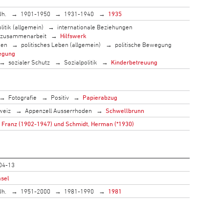
Jh.
1901-1950
1931-1940
1935
litik (allgemein)
internationale Beziehungen
szusammenarbeit
Hilfswerk
men
politisches Leben (allgemein)
politische Bewegung
egung
sozialer Schutz
Sozialpolitik
Kinderbetreuung
Fotografie
Positiv
Papierabzug
weiz
Appenzell Ausserrhoden
Schwellbrunn
 Franz (1902-1947) und Schmidt, Herman (*1930)
04-13
asel
Jh.
1951-2000
1981-1990
1981