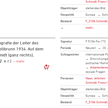
Schmidt, Franz 
Objektträger
stehendes Bild
Geopolitik
Europa
Sch
Bestand
F_5106 Schmidt,
→
mehr…
Signatur
F 5106-Fa-173
grafie der Leiter des
Periode
Neuzeit
20. 
ellbrunn 1934. Auf dem
Schlagwörter
internationale Po
midt (ganz rechts),
Entwicklung
 v. r.)
politischer Rah
Arbeiterbew
soziale Fragen
Personen
Haas, Jettchen
Schmidt, Franz 
Objektträger
stehendes Bild
Geopolitik
Europa
Sch
Bestand
F_5106 Schmidt,