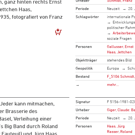
Urheber
Schmidt, Franz
, ganz hinten rechts Ernst
Periode
Neuzeit
20. 
ettchen Haas,
35, fotografiert von Franz
Schlagwörter
internationale Po
Entwicklung
politischer Rah
Arbeiterbew
soziale Fragen
Personen
Gallusser, Ernst
Haas, Jettchen
Objektträger
stehendes Bild
Geopolitik
Europa
Sch
Bestand
F_5106 Schmidt,
→
mehr…
Signatur
F 5156-1981-02
 Jeder kann mitmachen,
Urheber
Giger, Claude: B
er Brasserie des
Periode
Neuzeit
20. 
asel, Verleihung einer
’s Big Band durch Roland
Personen
Haas, Jürg
Rasser, Roland
 Fauteuil) und Jürg Haas