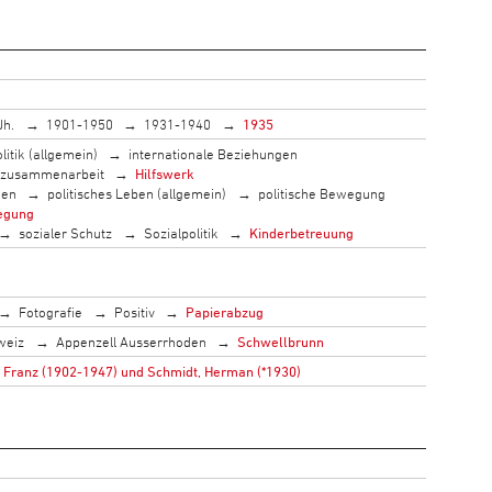
Jh.
1901-1950
1931-1940
1935
litik (allgemein)
internationale Beziehungen
szusammenarbeit
Hilfswerk
men
politisches Leben (allgemein)
politische Bewegung
egung
sozialer Schutz
Sozialpolitik
Kinderbetreuung
Fotografie
Positiv
Papierabzug
weiz
Appenzell Ausserrhoden
Schwellbrunn
 Franz (1902-1947) und Schmidt, Herman (*1930)