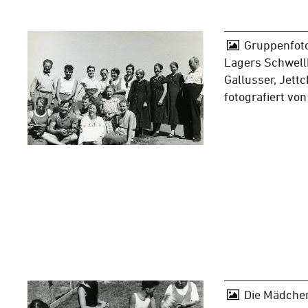
Gruppenfoto
Lagers Schwellb
Gallusser, Jettc
fotografiert vo
Die Mädche