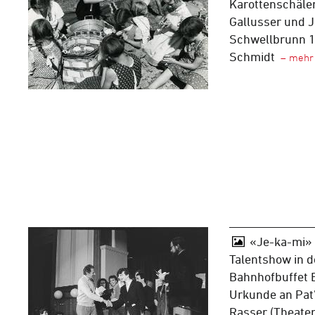
Karottenschälen
Gallusser und J
Schwellbrunn 19
Schmidt
«Je-ka-mi»
Talentshow in d
Bahnhofbuffet B
Urkunde an Pat
Rasser (Theater