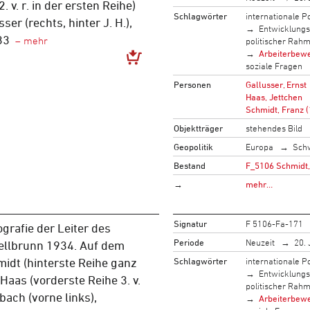
. v. r. in der ersten Reihe)
Schlagwörter
internationale Po
ser (rechts, hinter J. H.),
Entwicklung
33
politischer Rah
Arbeiterbew
soziale Fragen
Personen
Gallusser, Ernst
Haas, Jettchen
Schmidt, Franz 
Objektträger
stehendes Bild
Geopolitik
Europa
Sch
Bestand
F_5106 Schmidt,
→
mehr…
Signatur
F 5106-Fa-171
grafie der Leiter des
Periode
Neuzeit
20. 
ellbrunn 1934. Auf dem
Schlagwörter
internationale Po
midt (hinterste Reihe ganz
Entwicklung
 Haas (vorderste Reihe 3. v.
politischer Rah
bach (vorne links),
Arbeiterbew