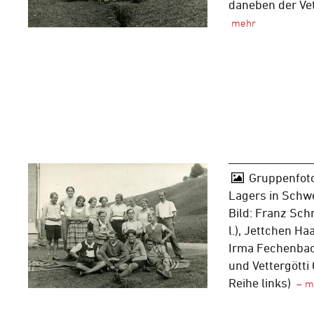
daneben der Vet
Gruppenfoto
Lagers in Schw
Bild: Franz Schm
l.), Jettchen Haa
Irma Fechenbach 
und Vettergötti
Reihe links)