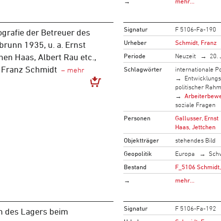
→
mehr…
Signatur
F 5106-Fa-190
grafie der Betreuer des
Urheber
Schmidt, Franz
runn 1935, u. a. Ernst
Periode
Neuzeit
20. 
hen Haas, Albert Rau etc.,
n Franz Schmidt
Schlagwörter
internationale Po
Entwicklung
politischer Rah
Arbeiterbew
soziale Fragen
Personen
Gallusser, Ernst
Haas, Jettchen
Objektträger
stehendes Bild
Geopolitik
Europa
Sch
Bestand
F_5106 Schmidt,
→
mehr…
Signatur
F 5106-Fa-192
n des Lagers beim