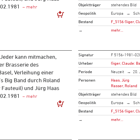
Objektträger
stehendes Bild
.02.1981
Geopolitik
Europa
Sch
Bestand
F_5156 Giger, C
→
mehr…
Signatur
F 5156-1981-02
 Jeder kann mitmachen,
Urheber
Giger, Claude: B
er Brasserie des
Periode
Neuzeit
20. 
asel, Verleihung einer
’s Big Band durch Roland
Personen
Haas, Jürg
Rasser, Roland
 Fauteuil) und Jürg Haas
Objektträger
stehendes Bild
.02.1981
Geopolitik
Europa
Sch
Bestand
F_5156 Giger, C
→
mehr…