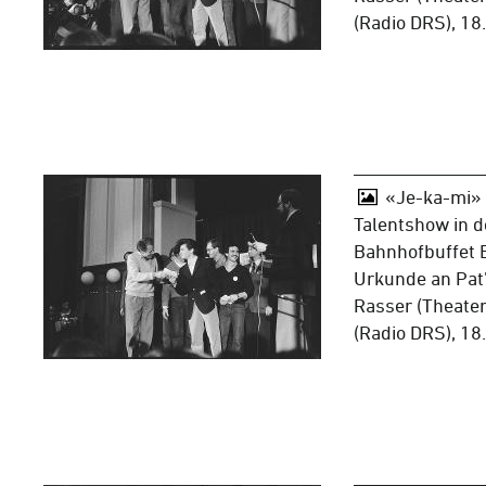
(Radio DRS), 18
«Je-ka-mi»
Talentshow in d
Bahnhofbuffet B
Urkunde an Pat
Rasser (Theater
(Radio DRS), 18