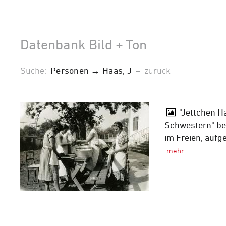
Datenbank Bild + Ton
Suche:
Personen → Haas, J
–
zurück
"Jettchen Ha
Schwestern" be
im Freien, auf