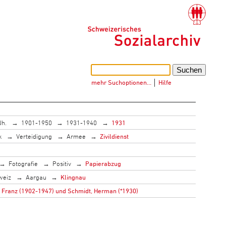
mehr Suchoptionen…
│
Hilfe
Jh.
1901-1950
1931-1940
1931
k
Verteidigung
Armee
Zivildienst
Fotografie
Positiv
Papierabzug
weiz
Aargau
Klingnau
 Franz (1902-1947) und Schmidt, Herman (*1930)