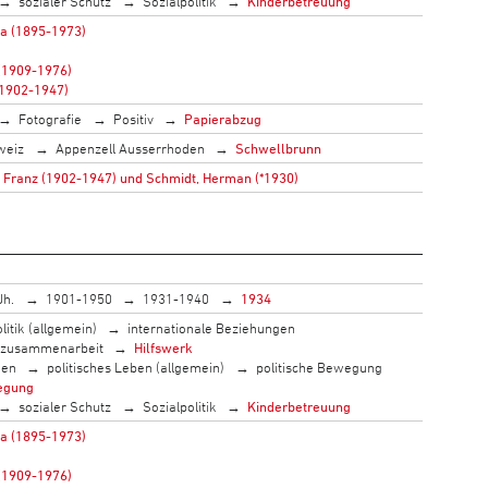
sozialer Schutz
Sozialpolitik
Kinderbetreuung
a (1895-1973)
 (1909-1976)
(1902-1947)
Fotografie
Positiv
Papierabzug
weiz
Appenzell Ausserrhoden
Schwellbrunn
 Franz (1902-1947) und Schmidt, Herman (*1930)
Jh.
1901-1950
1931-1940
1934
litik (allgemein)
internationale Beziehungen
szusammenarbeit
Hilfswerk
men
politisches Leben (allgemein)
politische Bewegung
egung
sozialer Schutz
Sozialpolitik
Kinderbetreuung
a (1895-1973)
 (1909-1976)