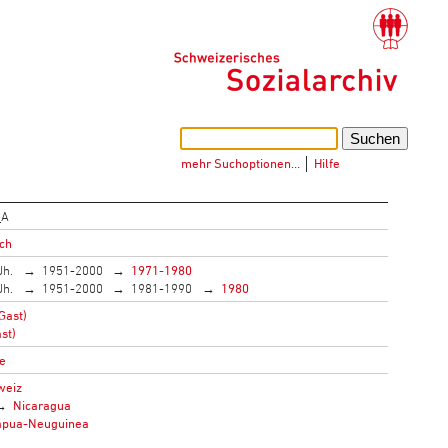
mehr Suchoptionen…
│
Hilfe
_A
ich
Jh.
1951-2000
1971-1980
Jh.
1951-2000
1981-1990
1980
Gast)
st)
e
weiz
Nicaragua
apua-Neuguinea