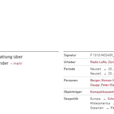
Signatur
F 1010-MC0409
attung über
Urheber
Radio LoRa, Zür
nder
Periode
Neuzeit
20. 
Neuzeit
20. 
Personen
Berger, Roman (
Gaupp, Peter (Ga
Objektträger
Kompaktkassett
Geopolitik
Europa
Sch
Mittelamerika
Ozeanien
P