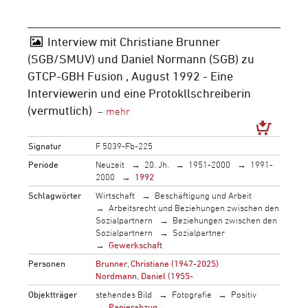
Interview mit Christiane Brunner
(SGB/SMUV) und Daniel Normann (SGB) zu
GTCP-GBH Fusion , August 1992 - Eine
Interviewerin und eine Protokllschreiberin
(vermutlich)
Signatur
F 5039-Fb-225
Periode
Neuzeit
20. Jh.
1951-2000
1991-
2000
1992
Schlagwörter
Wirtschaft
Beschäftigung und Arbeit
Arbeitsrecht und Beziehungen zwischen den
Sozialpartnern
Beziehungen zwischen den
Sozialpartnern
Sozialpartner
Gewerkschaft
Personen
Brunner, Christiane (1947-2025)
Nordmann, Daniel (1955-
Objektträger
stehendes Bild
Fotografie
Positiv
Papierabzug