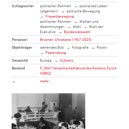
Schlagwörter
politischer Rahmen
politisches Leben
(allgemein)
politische Bewegung
Frauenbewegung
politischer Rahmen
Wahlen und
Abstimmungen
Wahl
Wahl der
Exekutive
Bundesratswahl
Personen
Brunner, Christiane (1947-2025)
Objektträger
stehendes Bild
Fotografie
Positiv
Papierabzug
Geopolitik
Europa
Schweiz
Bestand
F_5047 Gewerkschaftsbund des Kantons Zürich
(GBKZ)
→
mehr…