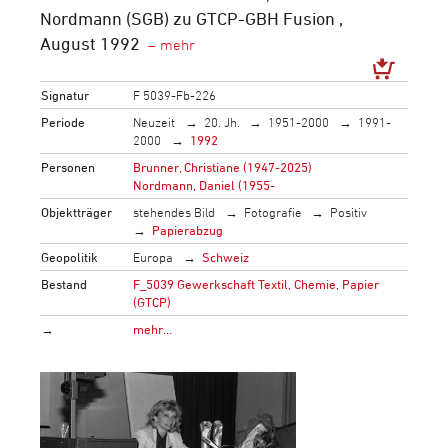
Nordmann (SGB) zu GTCP-GBH Fusion ,
August 1992
Signatur
F 5039-Fb-226
Periode
Neuzeit
20. Jh.
1951-2000
1991-
2000
1992
Personen
Brunner, Christiane (1947-2025)
Nordmann, Daniel (1955-
Objektträger
stehendes Bild
Fotografie
Positiv
Papierabzug
Geopolitik
Europa
Schweiz
Bestand
F_5039 Gewerkschaft Textil, Chemie, Papier
(GTCP)
→
mehr…