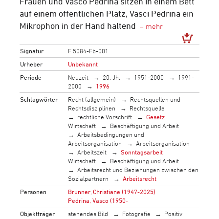
Frauen und Vasco Pedrina sitzen in einem Bett
auf einem öffentlichen Platz, Vasci Pedrina ein
Mikrophon in der Hand haltend
Signatur
F 5084-Fb-001
Urheber
Unbekannt
Periode
Neuzeit
20. Jh.
1951-2000
1991-
2000
1996
Schlagwörter
Recht (allgemein)
Rechtsquellen und
Rechtsdisziplinen
Rechtsquelle
rechtliche Vorschrift
Gesetz
Wirtschaft
Beschäftigung und Arbeit
Arbeitsbedingungen und
Arbeitsorganisation
Arbeitsorganisation
Arbeitszeit
Sonntagsarbeit
Wirtschaft
Beschäftigung und Arbeit
Arbeitsrecht und Beziehungen zwischen den
Sozialpartnern
Arbeitsrecht
Personen
Brunner, Christiane (1947-2025)
Pedrina, Vasco (1950-
Objektträger
stehendes Bild
Fotografie
Positiv