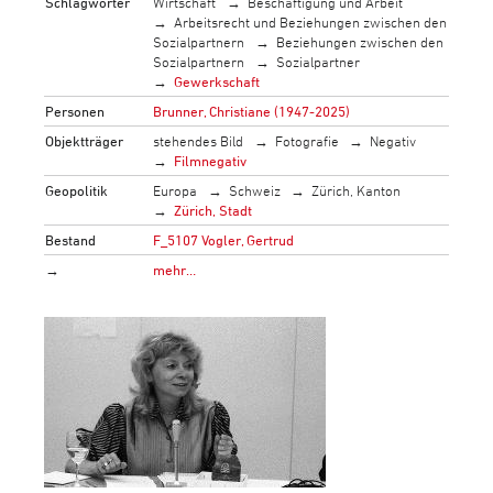
Schlagwörter
Wirtschaft
Beschäftigung und Arbeit
Arbeitsrecht und Beziehungen zwischen den
Sozialpartnern
Beziehungen zwischen den
Sozialpartnern
Sozialpartner
Gewerkschaft
Personen
Brunner, Christiane (1947-2025)
Objektträger
stehendes Bild
Fotografie
Negativ
Filmnegativ
Geopolitik
Europa
Schweiz
Zürich, Kanton
Zürich, Stadt
Bestand
F_5107 Vogler, Gertrud
→
mehr…