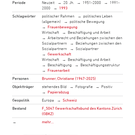
Periode
Neuzeit
20. Jh.
1951-2000
1991-
2000
1993
Schlagwörter
politischer Rahmen
politisches Leben
(allgemein)
politische Bewegung
Frauenbewegung
Wirtschaft
Beschäftigung und Arbeit
Arbeitsrecht und Beziehungen zwischen den
Sozialpartnern
Beziehungen zwischen den
Sozialpartnern
Sozialpartner
Gewerkschaft
Wirtschaft
Beschäftigung und Arbeit
Beschäftigung
Beschäftigungsstruktur
Frauenarbeit
Personen
Brunner, Christiane (1947-2025)
Objektträger
stehendes Bild
Fotografie
Positiv
Papierabzug
Geopolitik
Europa
Schweiz
Bestand
F_5047 Gewerkschaftsbund des Kantons Zürich
(GBKZ)
→
mehr…