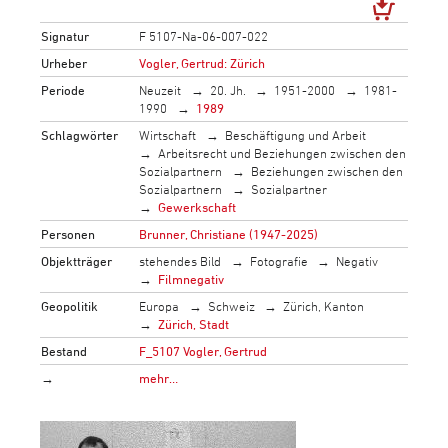
Signatur
F 5107-Na-06-007-022
Urheber
Vogler, Gertrud: Zürich
Periode
Neuzeit
20. Jh.
1951-2000
1981-
1990
1989
Schlagwörter
Wirtschaft
Beschäftigung und Arbeit
Arbeitsrecht und Beziehungen zwischen den
Sozialpartnern
Beziehungen zwischen den
Sozialpartnern
Sozialpartner
Gewerkschaft
Personen
Brunner, Christiane (1947-2025)
Objektträger
stehendes Bild
Fotografie
Negativ
Filmnegativ
Geopolitik
Europa
Schweiz
Zürich, Kanton
Zürich, Stadt
Bestand
F_5107 Vogler, Gertrud
→
mehr…