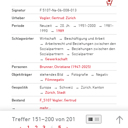
Signatur
F 5107-Na-06-008-013
Urheber
Vogler, Gertrud: Zürich
Periode
Neuzeit
20. Jh.
1951-2000
1981-
1990
1989
Schlagwörter
Wirtschaft
Beschäftigung und Arbeit
Arbeitsrecht und Beziehungen zwischen den
Sozialpartnern
Beziehungen zwischen den
Sozialpartnern
Sozialpartner
Gewerkschaft
Personen
Brunner, Christiane (1947-2025)
Objektträger
stehendes Bild
Fotografie
Negativ
Filmnegativ
Geopolitik
Europa
Schweiz
Zürich, Kanton
Zürich, Stadt
Bestand
F_5107 Vogler, Gertrud
→
mehr…
Treffer 151–200 von 201
‹
1
2
3
4
5
›