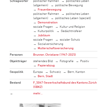
Schlagwörter
politischer Rahmen
politisches Leben
(allgemein)
politische Bewegung
Frauenbewegung
politischer Rahmen
politisches Leben
(allgemein)
politisches Leben (speziell)
Demonstration
soziale Fragen
Kultur und Religion
Kulturpolitik
Gedächtnisfeier
Jubiläum
soziale Fragen
sozialer Schutz
Sozialversicherung
Mutterschaftsversicherung
Personen
Brunner, Christiane (1947-2025)
Objektträger
stehendes Bild
Fotografie
Positiv
Papierabzug
Geopolitik
Europa
Schweiz
Bern, Kanton
Bern, Stadt
Bestand
F_5047 Gewerkschaftsbund des Kantons Zürich
(GBKZ)
→
mehr…