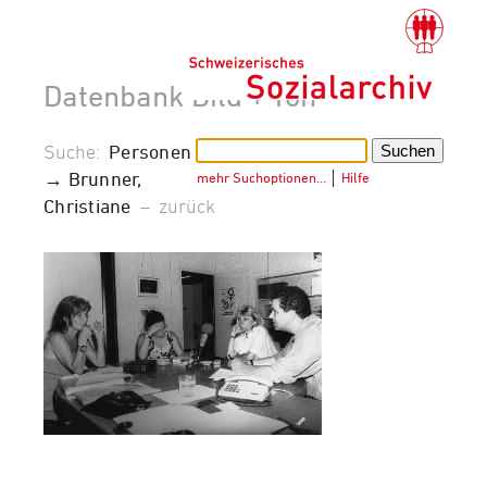
Datenbank Bild + Ton
Suche:
Personen
→ Brunner,
mehr Suchoptionen…
│
Hilfe
Christiane
–
zurück