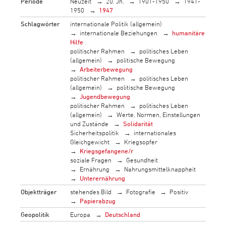
Periode
Neuzeit
20. Jh.
1901-1950
1941-
1950
1947
Schlagwörter
internationale Politik (allgemein)
internationale Beziehungen
humanitäre
Hilfe
politischer Rahmen
politisches Leben
(allgemein)
politische Bewegung
Arbeiterbewegung
politischer Rahmen
politisches Leben
(allgemein)
politische Bewegung
Jugendbewegung
politischer Rahmen
politisches Leben
(allgemein)
Werte, Normen, Einstellungen
und Zustände
Solidarität
Sicherheitspolitik
internationales
Gleichgewicht
Kriegsopfer
Kriegsgefangene/r
soziale Fragen
Gesundheit
Ernährung
Nahrungsmittelknappheit
Unterernährung
Objektträger
stehendes Bild
Fotografie
Positiv
Papierabzug
Geopolitik
Europa
Deutschland