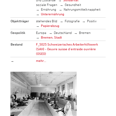
soziale Fragen
Gesundheit
Ernährung
Nahrungsmittelknappheit
Unterernährung
Objektträger
stehendes Bild
Fotografie
Positiv
Papierabzug
Geopolitik
Europa
Deutschland
Bremen
Bremen, Stadt
Bestand
F_5025 Schweizerisches Arbeiterhilfswerk
(SAH) - Oeuvre suisse d'entraide ouvrière
(OSEO)
→
mehr…