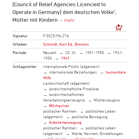
[Council of Relief Agencies Licencied to
Operate in Germany] dem deutschen Volke",
Mütter mit Kindern
Signatur
F 5025-Fb-276
Urheber
Schmidt, Karl Ed., Bremen
Periode
Neuzeit
20. Jh.
1901-1950
1941-
1950
1947
Schlagwörter
internationale Politik (allgemein)
internationale Beziehungen
humanitäre
Hilfe
Landwirtschaft (allgemein)
landwirtschaftliche Produkte
landwirtschaftliches
Verarbeitungserzeugnis
Milcherzeugnis
Milchpulver
politischer Rahmen
politisches Leben
(allgemein)
politische Bewegung
Arbeiterbewegung
politischer Rahmen
politisches Leben
(allgemein)
Werte, Normen, Einstellungen
und Zustände
Solidarität