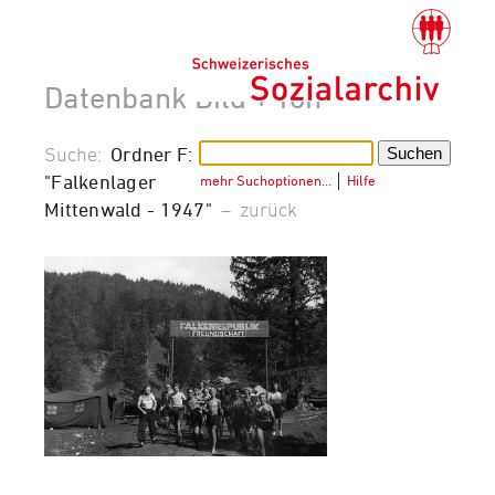
Datenbank Bild + Ton
Suche:
Ordner F:
"Falkenlager
mehr Suchoptionen…
│
Hilfe
Mittenwald - 1947"
–
zurück