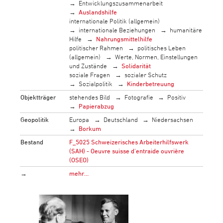
Entwicklungszusammenarbeit
Auslandshilfe
internationale Politik (allgemein)
internationale Beziehungen
humanitäre
Hilfe
Nahrungsmittelhilfe
politischer Rahmen
politisches Leben
(allgemein)
Werte, Normen, Einstellungen
und Zustände
Solidarität
soziale Fragen
sozialer Schutz
Sozialpolitik
Kinderbetreuung
Objektträger
stehendes Bild
Fotografie
Positiv
Papierabzug
Geopolitik
Europa
Deutschland
Niedersachsen
Borkum
Bestand
F_5025 Schweizerisches Arbeiterhilfswerk
(SAH) - Oeuvre suisse d'entraide ouvrière
(OSEO)
→
mehr…