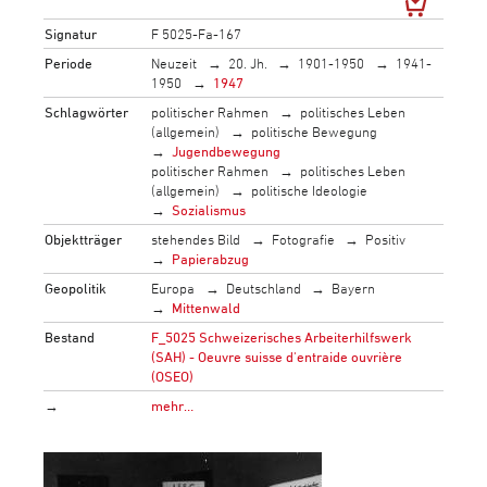
Signatur
F 5025-Fa-167
Periode
Neuzeit
20. Jh.
1901-1950
1941-
1950
1947
Schlagwörter
politischer Rahmen
politisches Leben
(allgemein)
politische Bewegung
Jugendbewegung
politischer Rahmen
politisches Leben
(allgemein)
politische Ideologie
Sozialismus
Objektträger
stehendes Bild
Fotografie
Positiv
Papierabzug
Geopolitik
Europa
Deutschland
Bayern
Mittenwald
Bestand
F_5025 Schweizerisches Arbeiterhilfswerk
(SAH) - Oeuvre suisse d'entraide ouvrière
(OSEO)
→
mehr…