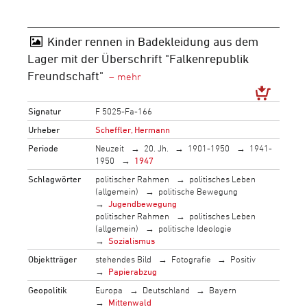
Kinder rennen in Badekleidung aus dem
Lager mit der Überschrift "Falkenrepublik
Freundschaft"
Signatur
F 5025-Fa-166
Urheber
Scheffler, Hermann
Periode
Neuzeit
20. Jh.
1901-1950
1941-
1950
1947
Schlagwörter
politischer Rahmen
politisches Leben
(allgemein)
politische Bewegung
Jugendbewegung
politischer Rahmen
politisches Leben
(allgemein)
politische Ideologie
Sozialismus
Objektträger
stehendes Bild
Fotografie
Positiv
Papierabzug
Geopolitik
Europa
Deutschland
Bayern
Mittenwald