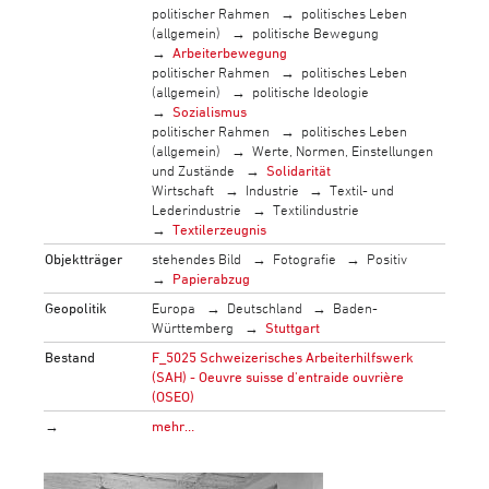
politischer Rahmen
politisches Leben
(allgemein)
politische Bewegung
Arbeiterbewegung
politischer Rahmen
politisches Leben
(allgemein)
politische Ideologie
Sozialismus
politischer Rahmen
politisches Leben
(allgemein)
Werte, Normen, Einstellungen
und Zustände
Solidarität
Wirtschaft
Industrie
Textil- und
Lederindustrie
Textilindustrie
Textilerzeugnis
Objektträger
stehendes Bild
Fotografie
Positiv
Papierabzug
Geopolitik
Europa
Deutschland
Baden-
Württemberg
Stuttgart
Bestand
F_5025 Schweizerisches Arbeiterhilfswerk
(SAH) - Oeuvre suisse d'entraide ouvrière
(OSEO)
→
mehr…