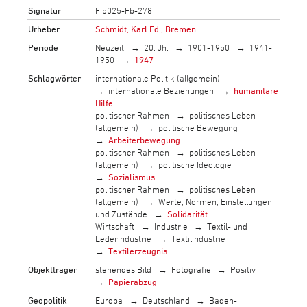
Signatur
F 5025-Fb-278
Urheber
Schmidt, Karl Ed., Bremen
Periode
Neuzeit
20. Jh.
1901-1950
1941-
1950
1947
Schlagwörter
internationale Politik (allgemein)
internationale Beziehungen
humanitäre
Hilfe
politischer Rahmen
politisches Leben
(allgemein)
politische Bewegung
Arbeiterbewegung
politischer Rahmen
politisches Leben
(allgemein)
politische Ideologie
Sozialismus
politischer Rahmen
politisches Leben
(allgemein)
Werte, Normen, Einstellungen
und Zustände
Solidarität
Wirtschaft
Industrie
Textil- und
Lederindustrie
Textilindustrie
Textilerzeugnis
Objektträger
stehendes Bild
Fotografie
Positiv
Papierabzug
Geopolitik
Europa
Deutschland
Baden-