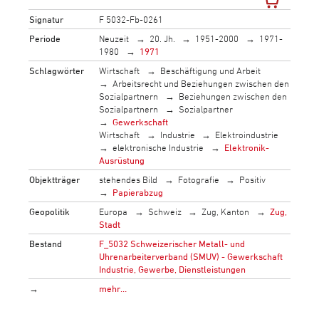
Signatur
F 5032-Fb-0261
Periode
Neuzeit
20. Jh.
1951-2000
1971-
1980
1971
Schlagwörter
Wirtschaft
Beschäftigung und Arbeit
Arbeitsrecht und Beziehungen zwischen den
Sozialpartnern
Beziehungen zwischen den
Sozialpartnern
Sozialpartner
Gewerkschaft
Wirtschaft
Industrie
Elektroindustrie
elektronische Industrie
Elektronik-
Ausrüstung
Objektträger
stehendes Bild
Fotografie
Positiv
Papierabzug
Geopolitik
Europa
Schweiz
Zug, Kanton
Zug,
Stadt
Bestand
F_5032 Schweizerischer Metall- und
Uhrenarbeiterverband (SMUV) - Gewerkschaft
Industrie, Gewerbe, Dienstleistungen
→
mehr…