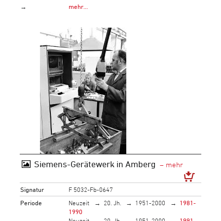
→
mehr…
Siemens-Gerätewerk in Amberg
Signatur
F 5032-Fb-0647
Periode
Neuzeit
20. Jh.
1951-2000
1981-
1990
Neuzeit
20. Jh.
1951-2000
1991-