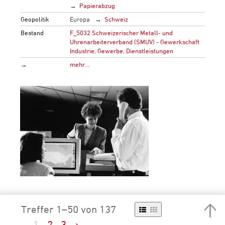
Papierabzug
Geopolitik
Europa
Schweiz
Bestand
F_5032 Schweizerischer Metall- und
Uhrenarbeiterverband (SMUV) - Gewerkschaft
Industrie, Gewerbe, Dienstleistungen
→
mehr…
Treffer 1–50 von 137
1
2
3
›
Angestellte bei der Arbeit mit diversen