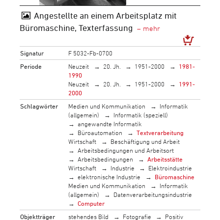
Angestellte an einem Arbeitsplatz mit
Büromaschine, Texterfassung
Signatur
F 5032-Fb-0700
Periode
Neuzeit
20. Jh.
1951-2000
1981-
1990
Neuzeit
20. Jh.
1951-2000
1991-
2000
Schlagwörter
Medien und Kommunikation
Informatik
(allgemein)
Informatik (speziell)
angewandte Informatik
Büroautomation
Textverarbeitung
Wirtschaft
Beschäftigung und Arbeit
Arbeitsbedingungen und Arbeitsort
Arbeitsbedingungen
Arbeitsstätte
Wirtschaft
Industrie
Elektroindustrie
elektronische Industrie
Büromaschine
Medien und Kommunikation
Informatik
(allgemein)
Datenverarbeitungsindustrie
Computer
Objektträger
stehendes Bild
Fotografie
Positiv