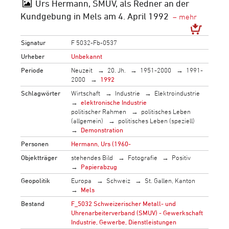
Urs Hermann, SMUV, als Redner an der
Kundgebung in Mels am 4. April 1992
Signatur
F 5032-Fb-0537
Urheber
Unbekannt
Periode
Neuzeit
20. Jh.
1951-2000
1991-
2000
1992
Schlagwörter
Wirtschaft
Industrie
Elektroindustrie
elektronische Industrie
politischer Rahmen
politisches Leben
(allgemein)
politisches Leben (speziell)
Demonstration
Personen
Hermann, Urs (1960-
Objektträger
stehendes Bild
Fotografie
Positiv
Papierabzug
Geopolitik
Europa
Schweiz
St. Gallen, Kanton
Mels
Bestand
F_5032 Schweizerischer Metall- und
Uhrenarbeiterverband (SMUV) - Gewerkschaft
Industrie, Gewerbe, Dienstleistungen