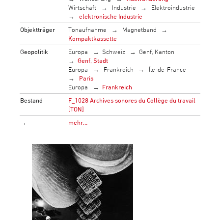
Wirtschaft
Industrie
Elektroindustrie
elektronische Industrie
Objektträger
Tonaufnahme
Magnetband
Kompaktkassette
Geopolitik
Europa
Schweiz
Genf, Kanton
Genf, Stadt
Europa
Frankreich
Île-de-France
Paris
Europa
Frankreich
Bestand
F_1028 Archives sonores du Collège du travail
[TON]
→
mehr…