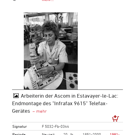
Arbeiterin der Ascom in Estavayer-le-Lac:
Endmontage des "Infrafax 9615" Telefax-
Gerätes
Signatur
F 5032-Fb-0344
Periode
Neuzeit
20. Jh.
1951-2000
1981-