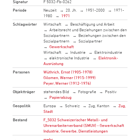
Signatur
F 5032-Fb-0262
Periode
Neuzeit
20. Jh.
1951-2000
1971-
1980
1971
Schlagwörter
Wirtschaft
Beschäftigung und Arbeit
Arbeitsrecht und Beziehungen zwischen den
Sozialpartnern
Beziehungen zwischen den
Sozialpartnern
Sozialpartner
Gewerkschaft
Wirtschaft
Industrie
Elektroindustrie
elektronische Industrie
Elektronik-
Ausrüstung
Personen
Wüthrich, Ernst (1905-1978)
Gilomen, Werner (1915-1999)
Peyer, Werner (1912-1976)
Objektträger
stehendes Bild
Fotografie
Positiv
Papierabzug
Geopolitik
Europa
Schweiz
Zug, Kanton
Zug,
Stadt
Bestand
F_5032 Schweizerischer Metall- und
Uhrenarbeiterverband (SMUV) - Gewerkschaft
Industrie, Gewerbe, Dienstleistungen
→
mehr…