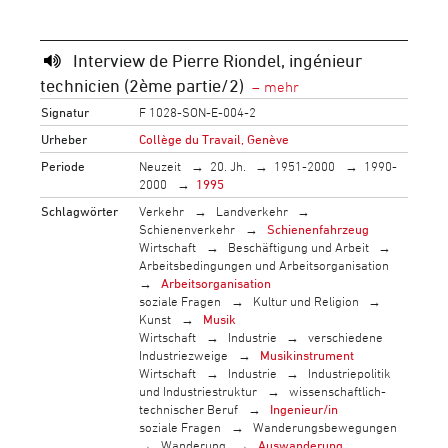
Interview de Pierre Riondel, ingénieur
technicien (2ème partie/2)
Signatur
F 1028-SON-E-004-2
Urheber
Collège du Travail, Genève
Periode
Neuzeit
20. Jh.
1951-2000
1990-
2000
1995
Schlagwörter
Verkehr
Landverkehr
Schienenverkehr
Schienenfahrzeug
Wirtschaft
Beschäftigung und Arbeit
Arbeitsbedingungen und Arbeitsorganisation
Arbeitsorganisation
soziale Fragen
Kultur und Religion
Kunst
Musik
Wirtschaft
Industrie
verschiedene
Industriezweige
Musikinstrument
Wirtschaft
Industrie
Industriepolitik
und Industriestruktur
wissenschaftlich-
technischer Beruf
Ingenieur/in
soziale Fragen
Wanderungsbewegungen
Wanderung
Auswanderung