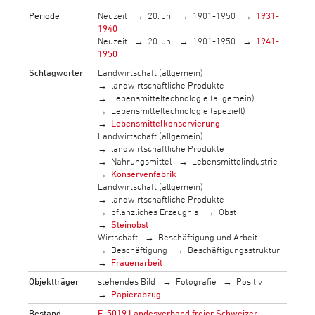
Periode
Neuzeit
20. Jh.
1901-1950
1931-
1940
Neuzeit
20. Jh.
1901-1950
1941-
1950
Schlagwörter
Landwirtschaft (allgemein)
landwirtschaftliche Produkte
Lebensmitteltechnologie (allgemein)
Lebensmitteltechnologie (speziell)
Lebensmittelkonservierung
Landwirtschaft (allgemein)
landwirtschaftliche Produkte
Nahrungsmittel
Lebensmittelindustrie
Konservenfabrik
Landwirtschaft (allgemein)
landwirtschaftliche Produkte
pflanzliches Erzeugnis
Obst
Steinobst
Wirtschaft
Beschäftigung und Arbeit
Beschäftigung
Beschäftigungsstruktur
Frauenarbeit
Objektträger
stehendes Bild
Fotografie
Positiv
Papierabzug
Bestand
F_5019 Landesverband freier Schweizer