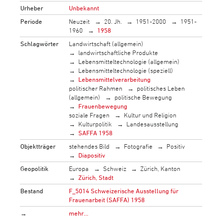
Urheber
Unbekannt
Periode
Neuzeit
20. Jh.
1951-2000
1951-
1960
1958
Schlagwörter
Landwirtschaft (allgemein)
landwirtschaftliche Produkte
Lebensmitteltechnologie (allgemein)
Lebensmitteltechnologie (speziell)
Lebensmittelverarbeitung
politischer Rahmen
politisches Leben
(allgemein)
politische Bewegung
Frauenbewegung
soziale Fragen
Kultur und Religion
Kulturpolitik
Landesausstellung
SAFFA 1958
Objektträger
stehendes Bild
Fotografie
Positiv
Diapositiv
Geopolitik
Europa
Schweiz
Zürich, Kanton
Zürich, Stadt
Bestand
F_5014 Schweizerische Ausstellung für
Frauenarbeit (SAFFA) 1958
→
mehr…