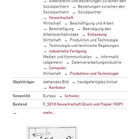
Arbeitsrecht und Beziehungen zwischen den
Sozialpartnern
Beziehungen zwischen den
Sozialpartnern
Sozialpartner
Gewerkschaft
Wirtschaft
Beschäftigung und Arbeit
Beschäftigung
Beendigung des
Arbeitsverhältnisses
Entlassung
Wirtschaft
Produktion und Technologie
Technologie und technische Regelungen
industrielle Fertigung
Medien und Kommunikation
Informatik
(allgemein)
Datenverarbeitungsindustrie
Computer
Wirtschaft
Produktion und Technologie
Objektträger
stehendes Bild
handgefertigtes Unikat
Karikatur
Geopolitik
Europa
Schweiz
Bestand
F_5018 Gewerkschaft Druck und Papier (GDP)
→
mehr…