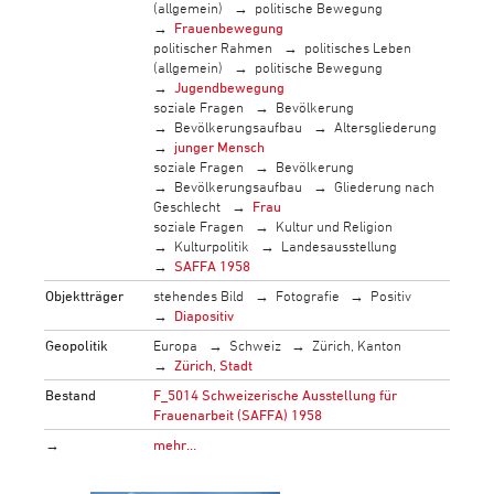
(allgemein)
politische Bewegung
Frauenbewegung
politischer Rahmen
politisches Leben
(allgemein)
politische Bewegung
Jugendbewegung
soziale Fragen
Bevölkerung
Bevölkerungsaufbau
Altersgliederung
junger Mensch
soziale Fragen
Bevölkerung
Bevölkerungsaufbau
Gliederung nach
Geschlecht
Frau
soziale Fragen
Kultur und Religion
Kulturpolitik
Landesausstellung
SAFFA 1958
Objektträger
stehendes Bild
Fotografie
Positiv
Diapositiv
Geopolitik
Europa
Schweiz
Zürich, Kanton
Zürich, Stadt
Bestand
F_5014 Schweizerische Ausstellung für
Frauenarbeit (SAFFA) 1958
→
mehr…