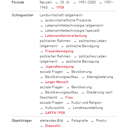
Periode
Neuzeit
20. Jh.
1951-2000
1951-
1960
1958
Schlagwörter
Landwirtschaft (allgemein)
landwirtschaftliche Produkte
Lebensmitteltechnologie (allgemein)
Lebensmitteltechnologie (speziell)
Lebensmittelverarbeitung
politischer Rahmen
politisches Leben
(allgemein)
politische Bewegung
Frauenbewegung
politischer Rahmen
politisches Leben
(allgemein)
politische Bewegung
Jugendbewegung
soziale Fragen
Bevölkerung
Bevölkerungsaufbau
Altersgliederung
junger Mensch
soziale Fragen
Bevölkerung
Bevölkerungsaufbau
Gliederung nach
Geschlecht
Frau
soziale Fragen
Kultur und Religion
Kulturpolitik
Landesausstellung
SAFFA 1958
Objektträger
stehendes Bild
Fotografie
Positiv
Diapositiv