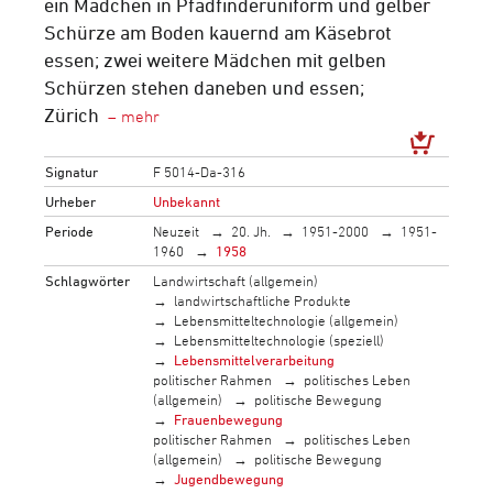
ein Mädchen in Pfadfinderuniform und gelber
Schürze am Boden kauernd am Käsebrot
essen; zwei weitere Mädchen mit gelben
Schürzen stehen daneben und essen;
Zürich
Signatur
F 5014-Da-316
Urheber
Unbekannt
Periode
Neuzeit
20. Jh.
1951-2000
1951-
1960
1958
Schlagwörter
Landwirtschaft (allgemein)
landwirtschaftliche Produkte
Lebensmitteltechnologie (allgemein)
Lebensmitteltechnologie (speziell)
Lebensmittelverarbeitung
politischer Rahmen
politisches Leben
(allgemein)
politische Bewegung
Frauenbewegung
politischer Rahmen
politisches Leben
(allgemein)
politische Bewegung
Jugendbewegung