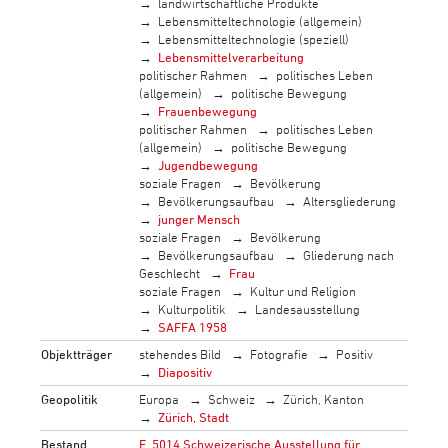
landwirtschaftliche Produkte
Lebensmitteltechnologie (allgemein)
Lebensmitteltechnologie (speziell)
Lebensmittelverarbeitung
politischer Rahmen
politisches Leben
(allgemein)
politische Bewegung
Frauenbewegung
politischer Rahmen
politisches Leben
(allgemein)
politische Bewegung
Jugendbewegung
soziale Fragen
Bevölkerung
Bevölkerungsaufbau
Altersgliederung
junger Mensch
soziale Fragen
Bevölkerung
Bevölkerungsaufbau
Gliederung nach
Geschlecht
Frau
soziale Fragen
Kultur und Religion
Kulturpolitik
Landesausstellung
SAFFA 1958
Objektträger
stehendes Bild
Fotografie
Positiv
Diapositiv
Geopolitik
Europa
Schweiz
Zürich, Kanton
Zürich, Stadt
Bestand
F_5014 Schweizerische Ausstellung für