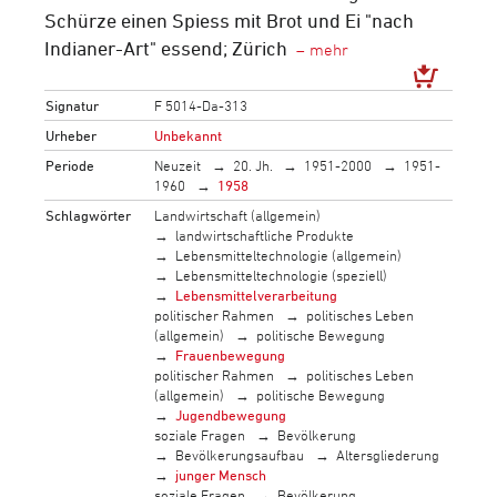
Schürze einen Spiess mit Brot und Ei "nach
Indianer-Art" essend; Zürich
Signatur
F 5014-Da-313
Urheber
Unbekannt
Periode
Neuzeit
20. Jh.
1951-2000
1951-
1960
1958
Schlagwörter
Landwirtschaft (allgemein)
landwirtschaftliche Produkte
Lebensmitteltechnologie (allgemein)
Lebensmitteltechnologie (speziell)
Lebensmittelverarbeitung
politischer Rahmen
politisches Leben
(allgemein)
politische Bewegung
Frauenbewegung
politischer Rahmen
politisches Leben
(allgemein)
politische Bewegung
Jugendbewegung
soziale Fragen
Bevölkerung
Bevölkerungsaufbau
Altersgliederung
junger Mensch
soziale Fragen
Bevölkerung