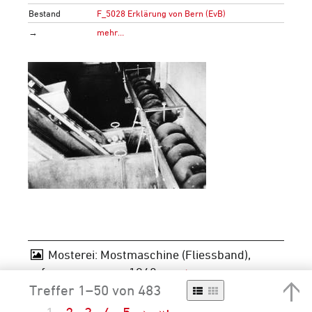
Bestand
F_5028 Erklärung von Bern (EvB)
→
mehr…
Mosterei: Mostmaschine (Fliessband),
aufgenommen um 1940
Treffer 1–50 von 483
Signatur
F 5030-Fa-0019