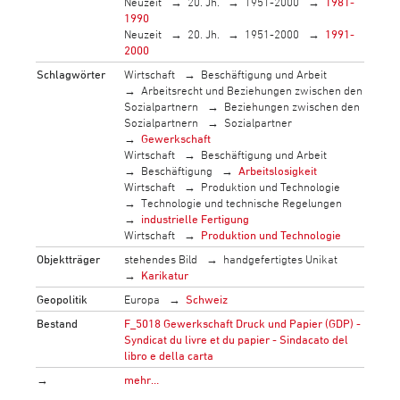
Neuzeit
20. Jh.
1951-2000
1981-
1990
Neuzeit
20. Jh.
1951-2000
1991-
2000
Schlagwörter
Wirtschaft
Beschäftigung und Arbeit
Arbeitsrecht und Beziehungen zwischen den
Sozialpartnern
Beziehungen zwischen den
Sozialpartnern
Sozialpartner
Gewerkschaft
Wirtschaft
Beschäftigung und Arbeit
Beschäftigung
Arbeitslosigkeit
Wirtschaft
Produktion und Technologie
Technologie und technische Regelungen
industrielle Fertigung
Wirtschaft
Produktion und Technologie
Objektträger
stehendes Bild
handgefertigtes Unikat
Karikatur
Geopolitik
Europa
Schweiz
Bestand
F_5018 Gewerkschaft Druck und Papier (GDP) -
Syndicat du livre et du papier - Sindacato del
libro e della carta
→
mehr…