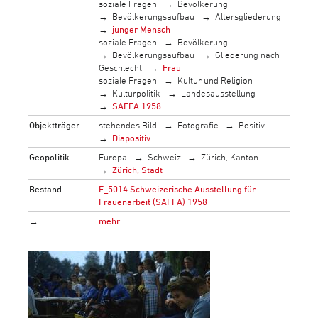
soziale Fragen
Bevölkerung
Bevölkerungsaufbau
Altersgliederung
junger Mensch
soziale Fragen
Bevölkerung
Bevölkerungsaufbau
Gliederung nach
Geschlecht
Frau
soziale Fragen
Kultur und Religion
Kulturpolitik
Landesausstellung
SAFFA 1958
Objektträger
stehendes Bild
Fotografie
Positiv
Diapositiv
Geopolitik
Europa
Schweiz
Zürich, Kanton
Zürich, Stadt
Bestand
F_5014 Schweizerische Ausstellung für
Frauenarbeit (SAFFA) 1958
→
mehr…