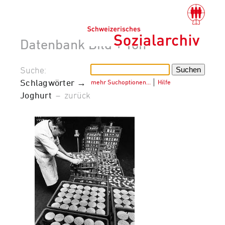
Datenbank Bild + Ton
Suche:
Schlagwörter →
mehr Suchoptionen…
│
Hilfe
Joghurt
–
zurück