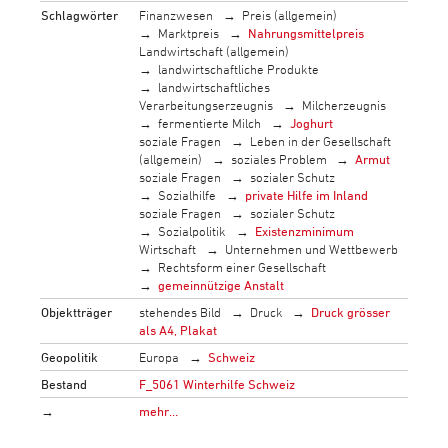
Schlagwörter
Finanzwesen
Preis (allgemein)
Marktpreis
Nahrungsmittelpreis
Landwirtschaft (allgemein)
landwirtschaftliche Produkte
landwirtschaftliches
Verarbeitungserzeugnis
Milcherzeugnis
fermentierte Milch
Joghurt
soziale Fragen
Leben in der Gesellschaft
(allgemein)
soziales Problem
Armut
soziale Fragen
sozialer Schutz
Sozialhilfe
private Hilfe im Inland
soziale Fragen
sozialer Schutz
Sozialpolitik
Existenzminimum
Wirtschaft
Unternehmen und Wettbewerb
Rechtsform einer Gesellschaft
gemeinnützige Anstalt
Objektträger
stehendes Bild
Druck
Druck grösser
als A4, Plakat
Geopolitik
Europa
Schweiz
Bestand
F_5061 Winterhilfe Schweiz
→
mehr…