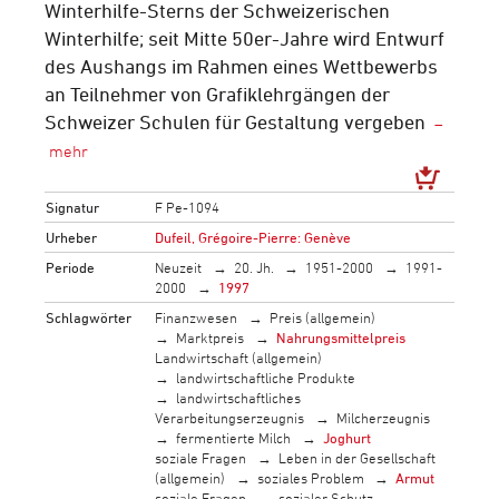
Winterhilfe-Sterns der Schweizerischen
Winterhilfe; seit Mitte 50er-Jahre wird Entwurf
des Aushangs im Rahmen eines Wettbewerbs
an Teilnehmer von Grafiklehrgängen der
Schweizer Schulen für Gestaltung vergeben
Signatur
F Pe-1094
Urheber
Dufeil, Grégoire-Pierre: Genève
Periode
Neuzeit
20. Jh.
1951-2000
1991-
2000
1997
Schlagwörter
Finanzwesen
Preis (allgemein)
Marktpreis
Nahrungsmittelpreis
Landwirtschaft (allgemein)
landwirtschaftliche Produkte
landwirtschaftliches
Verarbeitungserzeugnis
Milcherzeugnis
fermentierte Milch
Joghurt
soziale Fragen
Leben in der Gesellschaft
(allgemein)
soziales Problem
Armut
soziale Fragen
sozialer Schutz