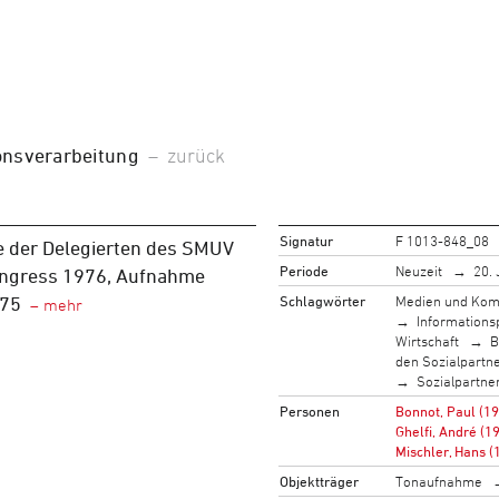
onsverarbeitung
–
zurück
Signatur
F 1013-848_08
 der Delegierten des SMUV
Periode
Neuzeit
20. 
ongress 1976, Aufnahme
Schlagwörter
Medien und Kom
975
Informationsp
Wirtschaft
B
den Sozialpartn
Sozialpartne
Personen
Bonnot, Paul (1
Ghelfi, André (1
Mischler, Hans 
Objektträger
Tonaufnahme