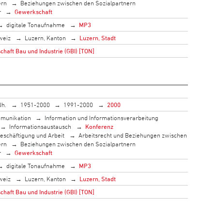
ern
Beziehungen zwischen den Sozialpartnern
r
Gewerkschaft
digitale Tonaufnahme
MP3
weiz
Luzern, Kanton
Luzern, Stadt
haft Bau und Industrie (GBI) [TON]
Jh.
1951-2000
1991-2000
2000
munikation
Information und Informationsverarbeitung
Informationsaustausch
Konferenz
eschäftigung und Arbeit
Arbeitsrecht und Beziehungen zwischen
ern
Beziehungen zwischen den Sozialpartnern
r
Gewerkschaft
digitale Tonaufnahme
MP3
weiz
Luzern, Kanton
Luzern, Stadt
haft Bau und Industrie (GBI) [TON]