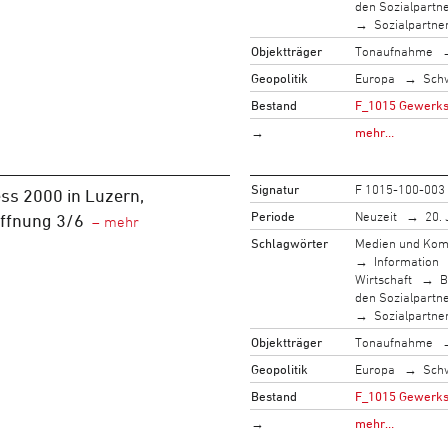
den Sozialpartn
Sozialpartne
Objektträger
Tonaufnahme
Geopolitik
Europa
Sch
Bestand
F_1015 Gewerksc
→
mehr…
Signatur
F 1015-100-003
ss 2000 in Luzern,
Periode
Neuzeit
20. 
öffnung 3/6
Schlagwörter
Medien und Kom
Information
Wirtschaft
B
den Sozialpartn
Sozialpartne
Objektträger
Tonaufnahme
Geopolitik
Europa
Sch
Bestand
F_1015 Gewerksc
→
mehr…