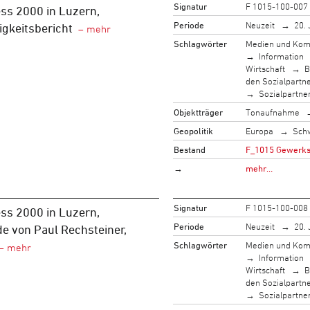
Signatur
F 1015-100-007
ss 2000 in Luzern,
Periode
Neuzeit
20. 
igkeitsbericht
Schlagwörter
Medien und Kom
Information
Wirtschaft
B
den Sozialpartn
Sozialpartne
Objektträger
Tonaufnahme
Geopolitik
Europa
Sch
Bestand
F_1015 Gewerksc
→
mehr…
Signatur
F 1015-100-008
ss 2000 in Luzern,
Periode
Neuzeit
20. 
e von Paul Rechsteiner,
Schlagwörter
Medien und Kom
Information
Wirtschaft
B
den Sozialpartn
Sozialpartne