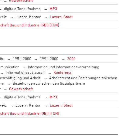
r
Gewerkschaft
digitale Tonaufnahme
MP3
weiz
Luzern, Kanton
Luzern, Stadt
haft Bau und Industrie (GBI) [TON]
Jh.
1951-2000
1991-2000
2000
munikation
Information und Informationsverarbeitung
Informationsaustausch
Konferenz
eschäftigung und Arbeit
Arbeitsrecht und Beziehungen zwischen
ern
Beziehungen zwischen den Sozialpartnern
r
Gewerkschaft
digitale Tonaufnahme
MP3
weiz
Luzern, Kanton
Luzern, Stadt
haft Bau und Industrie (GBI) [TON]