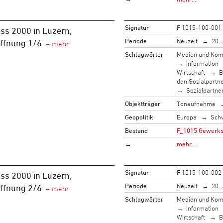
Signatur
F 1015-100-001
ss 2000 in Luzern,
Periode
Neuzeit
20. 
öffnung 1/6
Schlagwörter
Medien und Kom
Information
Wirtschaft
B
den Sozialpartn
Sozialpartne
Objektträger
Tonaufnahme
Geopolitik
Europa
Sch
Bestand
F_1015 Gewerksc
→
mehr…
Signatur
F 1015-100-002
ss 2000 in Luzern,
Periode
Neuzeit
20. 
öffnung 2/6
Schlagwörter
Medien und Kom
Information
Wirtschaft
B