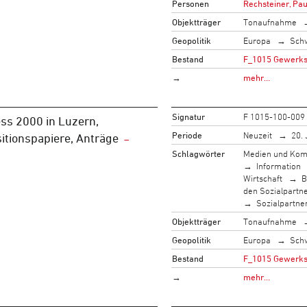
Personen
Rechsteiner, Pau
Objektträger
Tonaufnahme
Geopolitik
Europa
Sch
Bestand
F_1015 Gewerksc
→
mehr…
Signatur
F 1015-100-009
ss 2000 in Luzern,
Periode
Neuzeit
20. 
itionspapiere, Anträge
Schlagwörter
Medien und Kom
Information
Wirtschaft
B
den Sozialpartn
Sozialpartne
Objektträger
Tonaufnahme
Geopolitik
Europa
Sch
Bestand
F_1015 Gewerksc
→
mehr…