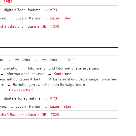
l (1952-
digitale Tonaufnahme
MP3
weiz
Luzern, Kanton
Luzern, Stadt
haft Bau und Industrie (GBI) [TON]
Jh.
1951-2000
1991-2000
2000
munikation
Information und Informationsverarbeitung
Informationsaustausch
Konferenz
eschäftigung und Arbeit
Arbeitsrecht und Beziehungen zwischen
ern
Beziehungen zwischen den Sozialpartnern
r
Gewerkschaft
digitale Tonaufnahme
MP3
weiz
Luzern, Kanton
Luzern, Stadt
haft Bau und Industrie (GBI) [TON]