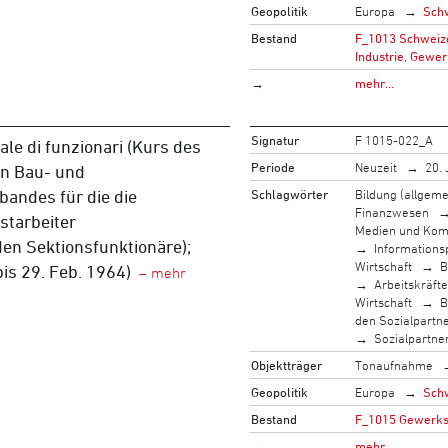
Geopolitik
Europa
Sch
Bestand
F_1013 Schweize
Industrie, Gewer
→
mehr…
Signatur
F 1015-022_A
ale di funzionari (Kurs des
Periode
Neuzeit
20. 
n Bau- und
Schlagwörter
Bildung (allgeme
bandes für die die
Finanzwesen
starbeiter
Medien und Kom
en Sektionsfunktionäre);
Informationsp
Wirtschaft
B
bis 29. Feb. 1964)
Arbeitskräfte
Wirtschaft
B
den Sozialpartn
Sozialpartne
Objektträger
Tonaufnahme
Geopolitik
Europa
Sch
Bestand
F_1015 Gewerksc
→
mehr…