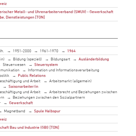
weiz
rischer Metall- und Uhrenarbeiterverband (SMUV) - Gewerkschaft
be, Dienstleistungen [TON]
Jh.
1951-2000
1961-1970
1964
in)
Bildung (speziell)
Bildungsart
Ausländerbildung
Steuerwesen
Steuersystem
munikation
Information und Informationsverarbeitung
olitik
Public Relations
eschäftigung und Arbeit
Arbeitsmarkt (allgemein)
Saisonarbeiter/in
eschäftigung und Arbeit
Arbeitsrecht und Beziehungen zwischen
ern
Beziehungen zwischen den Sozialpartnern
r
Gewerkschaft
Magnetband
Spule Halbspur
weiz
haft Bau und Industrie (GBI) [TON]