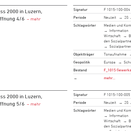
Signatur
F 1015-100-004
ss 2000 in Luzern,
Periode
Neuzeit
20. 
öffnung 4/6
Schlagwörter
Medien und Kom
Information
Wirtschaft
B
den Sozialpartn
Sozialpartne
Objektträger
Tonaufnahme
Geopolitik
Europa
Sch
Bestand
F_1015 Gewerksc
→
mehr…
Signatur
F 1015-100-005
ss 2000 in Luzern,
Periode
Neuzeit
20. 
öffnung 5/6
Schlagwörter
Medien und Kom
Information
Wirtschaft
B
den Sozialpartn