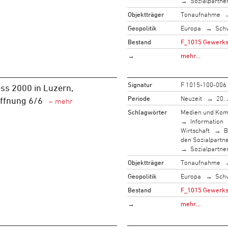
Sozialpartne
Objektträger
Tonaufnahme
Geopolitik
Europa
Sch
Bestand
F_1015 Gewerksc
→
mehr…
Signatur
F 1015-100-006
ss 2000 in Luzern,
Periode
Neuzeit
20. 
öffnung 6/6
Schlagwörter
Medien und Kom
Information
Wirtschaft
B
den Sozialpartn
Sozialpartne
Objektträger
Tonaufnahme
Geopolitik
Europa
Sch
Bestand
F_1015 Gewerksc
→
mehr…