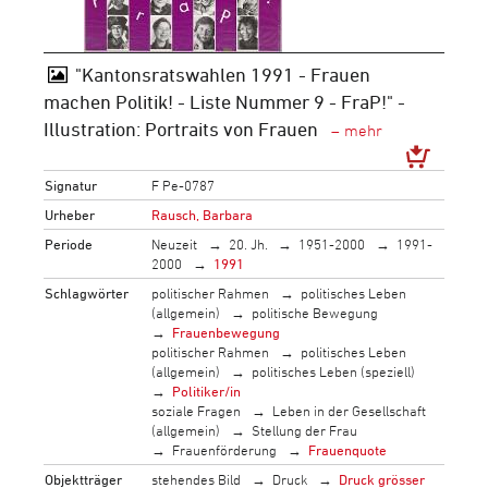
"Kantonsratswahlen 1991 - Frauen
machen Politik! - Liste Nummer 9 - FraP!" -
Illustration: Portraits von Frauen
Signatur
F Pe-0787
Urheber
Rausch, Barbara
Periode
Neuzeit
20. Jh.
1951-2000
1991-
2000
1991
Schlagwörter
politischer Rahmen
politisches Leben
(allgemein)
politische Bewegung
Frauenbewegung
politischer Rahmen
politisches Leben
(allgemein)
politisches Leben (speziell)
Politiker/in
soziale Fragen
Leben in der Gesellschaft
(allgemein)
Stellung der Frau
Frauenförderung
Frauenquote
Objektträger
stehendes Bild
Druck
Druck grösser