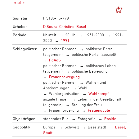
Signatur
F 5185-Fb-778
Urheber
D'Souza, Christine: Basel
Periode
Neuzeit
20. Jh.
1951-2000
1991-
2000
1991
Schlagwörter
politischer Rahmen
politische Partei
(allgemein)
politische Partei (speziell)
PdAdS
politischer Rahmen
politisches Leben
(allgemein)
politische Bewegung
Frauenbewegung
politischer Rahmen
Wahlen und
Abstimmungen
Wahl
Wahlorganisation
Wahlkampf
soziale Fragen
Leben in der Gesellschaft
(allgemein)
Stellung der Frau
Frauenförderung
Frauenquote
Objektträger
stehendes Bild
Fotografie
Positiv
Geopolitik
Europa
Schweiz
Baselstadt
Basel,
Stadt