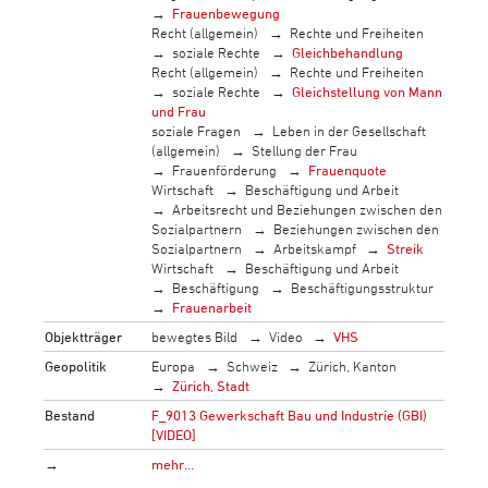
Frauenbewegung
Recht (allgemein)
Rechte und Freiheiten
soziale Rechte
Gleichbehandlung
Recht (allgemein)
Rechte und Freiheiten
soziale Rechte
Gleichstellung von Mann
und Frau
soziale Fragen
Leben in der Gesellschaft
(allgemein)
Stellung der Frau
Frauenförderung
Frauenquote
Wirtschaft
Beschäftigung und Arbeit
Arbeitsrecht und Beziehungen zwischen den
Sozialpartnern
Beziehungen zwischen den
Sozialpartnern
Arbeitskampf
Streik
Wirtschaft
Beschäftigung und Arbeit
Beschäftigung
Beschäftigungsstruktur
Frauenarbeit
Objektträger
bewegtes Bild
Video
VHS
Geopolitik
Europa
Schweiz
Zürich, Kanton
Zürich, Stadt
Bestand
F_9013 Gewerkschaft Bau und Industrie (GBI)
[VIDEO]
→
mehr…