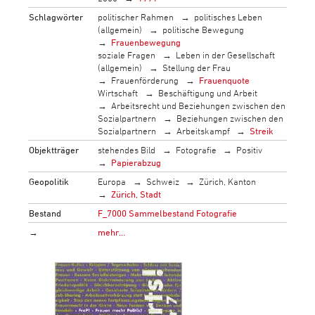
Schlagwörter
politischer Rahmen
politisches Leben
(allgemein)
politische Bewegung
Frauenbewegung
soziale Fragen
Leben in der Gesellschaft
(allgemein)
Stellung der Frau
Frauenförderung
Frauenquote
Wirtschaft
Beschäftigung und Arbeit
Arbeitsrecht und Beziehungen zwischen den
Sozialpartnern
Beziehungen zwischen den
Sozialpartnern
Arbeitskampf
Streik
Objektträger
stehendes Bild
Fotografie
Positiv
Papierabzug
Geopolitik
Europa
Schweiz
Zürich, Kanton
Zürich, Stadt
Bestand
F_7000 Sammelbestand Fotografie
→
mehr…