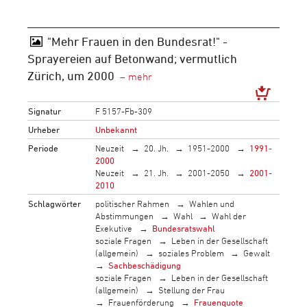
"Mehr Frauen in den Bundesrat!" -
Sprayereien auf Betonwand; vermutlich
Zürich, um 2000
Signatur
F 5157-Fb-309
Urheber
Unbekannt
Periode
Neuzeit
20. Jh.
1951-2000
1991-
2000
Neuzeit
21. Jh.
2001-2050
2001-
2010
Schlagwörter
politischer Rahmen
Wahlen und
Abstimmungen
Wahl
Wahl der
Exekutive
Bundesratswahl
soziale Fragen
Leben in der Gesellschaft
(allgemein)
soziales Problem
Gewalt
Sachbeschädigung
soziale Fragen
Leben in der Gesellschaft
(allgemein)
Stellung der Frau
Frauenförderung
Frauenquote