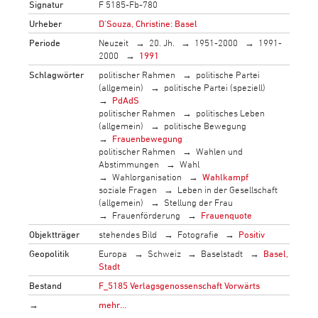
Signatur
F 5185-Fb-780
Urheber
D'Souza, Christine: Basel
Periode
Neuzeit
20. Jh.
1951-2000
1991-
2000
1991
Schlagwörter
politischer Rahmen
politische Partei
(allgemein)
politische Partei (speziell)
PdAdS
politischer Rahmen
politisches Leben
(allgemein)
politische Bewegung
Frauenbewegung
politischer Rahmen
Wahlen und
Abstimmungen
Wahl
Wahlorganisation
Wahlkampf
soziale Fragen
Leben in der Gesellschaft
(allgemein)
Stellung der Frau
Frauenförderung
Frauenquote
Objektträger
stehendes Bild
Fotografie
Positiv
Geopolitik
Europa
Schweiz
Baselstadt
Basel,
Stadt
Bestand
F_5185 Verlagsgenossenschaft Vorwärts
→
mehr…