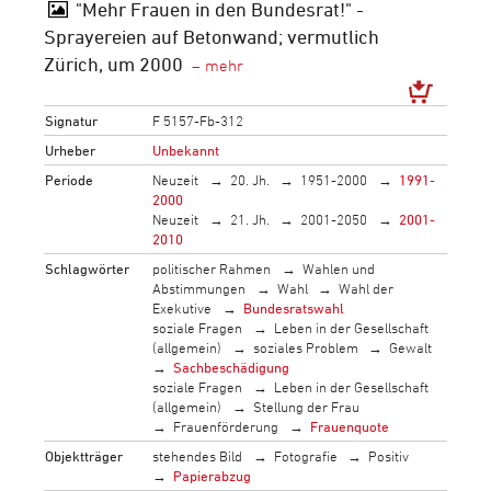
"Mehr Frauen in den Bundesrat!" -
Sprayereien auf Betonwand; vermutlich
Zürich, um 2000
Signatur
F 5157-Fb-312
Urheber
Unbekannt
Periode
Neuzeit
20. Jh.
1951-2000
1991-
2000
Neuzeit
21. Jh.
2001-2050
2001-
2010
Schlagwörter
politischer Rahmen
Wahlen und
Abstimmungen
Wahl
Wahl der
Exekutive
Bundesratswahl
soziale Fragen
Leben in der Gesellschaft
(allgemein)
soziales Problem
Gewalt
Sachbeschädigung
soziale Fragen
Leben in der Gesellschaft
(allgemein)
Stellung der Frau
Frauenförderung
Frauenquote
Objektträger
stehendes Bild
Fotografie
Positiv
Papierabzug