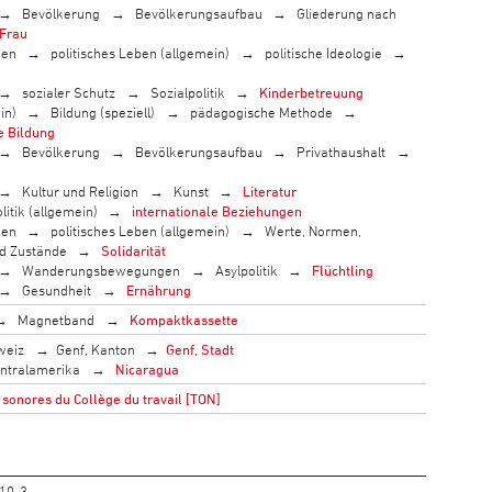
Bevölkerung
Bevölkerungsaufbau
Gliederung nach
Frau
men
politisches Leben (allgemein)
politische Ideologie
sozialer Schutz
Sozialpolitik
Kinderbetreuung
in)
Bildung (speziell)
pädagogische Methode
e Bildung
Bevölkerung
Bevölkerungsaufbau
Privathaushalt
Kultur und Religion
Kunst
Literatur
litik (allgemein)
internationale Beziehungen
men
politisches Leben (allgemein)
Werte, Normen,
nd Zustände
Solidarität
Wanderungsbewegungen
Asylpolitik
Flüchtling
Gesundheit
Ernährung
Magnetband
Kompaktkassette
weiz
Genf, Kanton
Genf, Stadt
ntralamerika
Nicaragua
sonores du Collège du travail [TON]
10-3