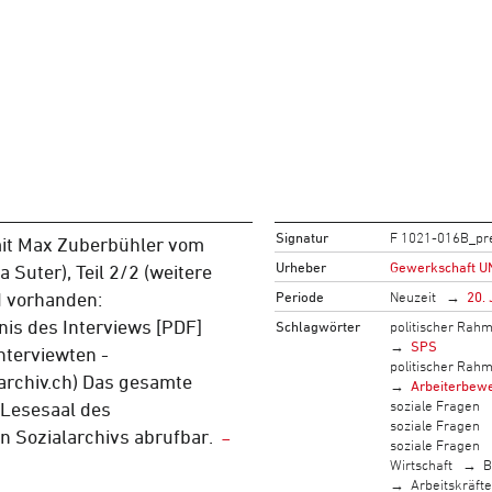
Signatur
F 1021-016B_pr
mit Max Zuberbühler vom
Urheber
Gewerkschaft U
 Suter), Teil 2/2 (weitere
Periode
Neuzeit
20. 
d vorhanden:
nis des Interviews [PDF]
Schlagwörter
politischer Rah
SPS
nterviewten -
politischer Rah
archiv.ch) Das gesamte
Arbeiterbew
soziale Fragen
m Lesesaal des
soziale Fragen
 Sozialarchivs abrufbar.
soziale Fragen
Wirtschaft
B
Arbeitskräfte