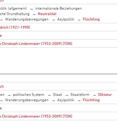
litik (allgemein)
internationale Beziehungen
sche Grundhaltung
Neutralität
Wanderungsbewegungen
Asylpolitik
Flüchtling
edrich (1921-1990)
e
 Christoph Lindenmaier (1953-2009) [TON]
ich
men
politisches System
Staat
Staatsform
Diktatur
Wanderungsbewegungen
Asylpolitik
Flüchtling
e
 Christoph Lindenmaier (1953-2009) [TON]