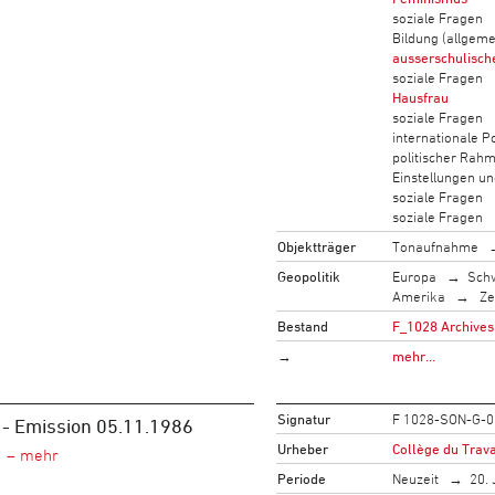
soziale Fragen
Bildung (allgeme
ausserschulisch
soziale Fragen
Hausfrau
soziale Fragen
internationale Po
politischer Rah
Einstellungen u
soziale Fragen
soziale Fragen
Objektträger
Tonaufnahme
Geopolitik
Europa
Sch
Amerika
Ze
Bestand
F_1028 Archives 
→
mehr…
Signatur
F 1028-SON-G-0
 - Emission 05.11.1986
Urheber
Collège du Trava
Periode
Neuzeit
20. 