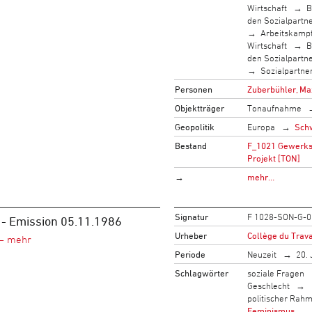
Wirtschaft
B
den Sozialpartn
Arbeitskamp
Wirtschaft
B
den Sozialpartn
Sozialpartne
Personen
Zuberbühler, Ma
Objektträger
Tonaufnahme
Geopolitik
Europa
Sch
Bestand
F_1021 Gewerksc
Projekt [TON]
→
mehr…
Signatur
F 1028-SON-G-0
 - Emission 05.11.1986
Urheber
Collège du Trava
Periode
Neuzeit
20. 
Schlagwörter
soziale Fragen
Geschlecht
politischer Rah
Feminismus