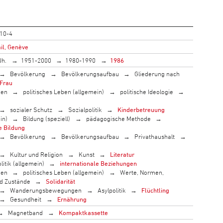
10-4
il, Genève
Jh.
1951-2000
1980-1990
1986
Bevölkerung
Bevölkerungsaufbau
Gliederung nach
Frau
men
politisches Leben (allgemein)
politische Ideologie
sozialer Schutz
Sozialpolitik
Kinderbetreuung
in)
Bildung (speziell)
pädagogische Methode
e Bildung
Bevölkerung
Bevölkerungsaufbau
Privathaushalt
Kultur und Religion
Kunst
Literatur
litik (allgemein)
internationale Beziehungen
men
politisches Leben (allgemein)
Werte, Normen,
nd Zustände
Solidarität
Wanderungsbewegungen
Asylpolitik
Flüchtling
Gesundheit
Ernährung
Magnetband
Kompaktkassette