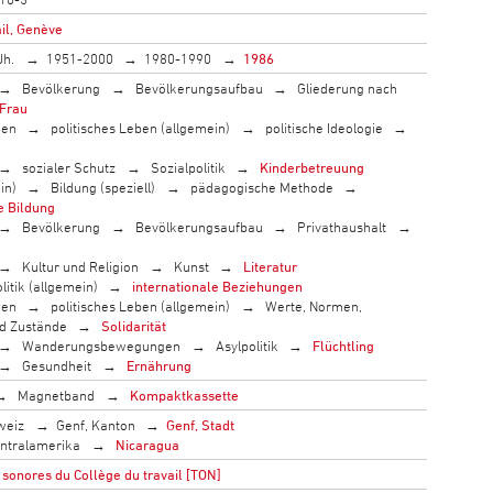
il, Genève
Jh.
1951-2000
1980-1990
1986
Bevölkerung
Bevölkerungsaufbau
Gliederung nach
Frau
men
politisches Leben (allgemein)
politische Ideologie
sozialer Schutz
Sozialpolitik
Kinderbetreuung
in)
Bildung (speziell)
pädagogische Methode
e Bildung
Bevölkerung
Bevölkerungsaufbau
Privathaushalt
Kultur und Religion
Kunst
Literatur
litik (allgemein)
internationale Beziehungen
men
politisches Leben (allgemein)
Werte, Normen,
nd Zustände
Solidarität
Wanderungsbewegungen
Asylpolitik
Flüchtling
Gesundheit
Ernährung
Magnetband
Kompaktkassette
weiz
Genf, Kanton
Genf, Stadt
ntralamerika
Nicaragua
sonores du Collège du travail [TON]