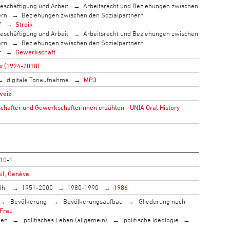
eschäftigung und Arbeit
Arbeitsrecht und Beziehungen zwischen
ern
Beziehungen zwischen den Sozialpartnern
f
Streik
eschäftigung und Arbeit
Arbeitsrecht und Beziehungen zwischen
ern
Beziehungen zwischen den Sozialpartnern
r
Gewerkschaft
x (1924-2018)
digitale Tonaufnahme
MP3
weiz
hafter und Gewerkschafterinnen erzählen - UNIA Oral History
10-1
il, Genève
Jh.
1951-2000
1980-1990
1986
Bevölkerung
Bevölkerungsaufbau
Gliederung nach
Frau
men
politisches Leben (allgemein)
politische Ideologie