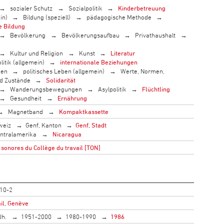
sozialer Schutz
Sozialpolitik
Kinderbetreuung
in)
Bildung (speziell)
pädagogische Methode
e Bildung
Bevölkerung
Bevölkerungsaufbau
Privathaushalt
Kultur und Religion
Kunst
Literatur
litik (allgemein)
internationale Beziehungen
men
politisches Leben (allgemein)
Werte, Normen,
nd Zustände
Solidarität
Wanderungsbewegungen
Asylpolitik
Flüchtling
Gesundheit
Ernährung
Magnetband
Kompaktkassette
weiz
Genf, Kanton
Genf, Stadt
ntralamerika
Nicaragua
sonores du Collège du travail [TON]
10-2
il, Genève
Jh.
1951-2000
1980-1990
1986