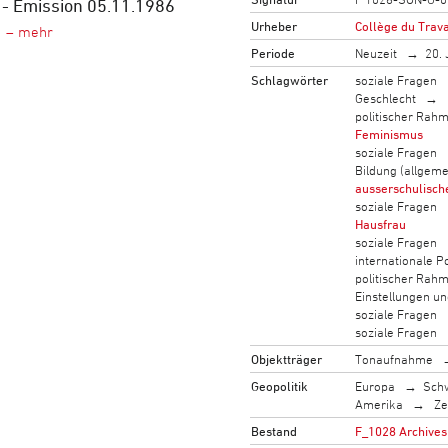
 - Emission 05.11.1986
Urheber
Collège du Trava
Periode
Neuzeit
20. 
Schlagwörter
soziale Fragen
Geschlecht
politischer Rah
Feminismus
soziale Fragen
Bildung (allgeme
ausserschulisch
soziale Fragen
Hausfrau
soziale Fragen
internationale Po
politischer Rah
Einstellungen u
soziale Fragen
soziale Fragen
Objektträger
Tonaufnahme
Geopolitik
Europa
Sch
Amerika
Ze
Bestand
F_1028 Archives 