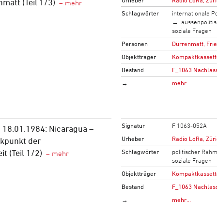
matt (Teil 1/3)
Schlagwörter
internationale Po
aussenpoliti
soziale Fragen
Personen
Dürrenmatt, Fri
Objektträger
Kompaktkassett
Bestand
F_1063 Nachlass
→
mehr…
Signatur
F 1063-052A
 18.01.1984: Nicaragua –
Urheber
Radio LoRa, Zür
ckpunkt der
Schlagwörter
politischer Rah
it (Teil 1/2)
soziale Fragen
Objektträger
Kompaktkassett
Bestand
F_1063 Nachlass
→
mehr…