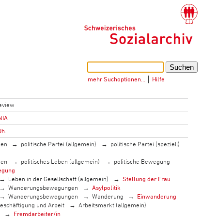
mehr Suchoptionen…
│
Hilfe
eview
NIA
Jh.
men
politische Partei (allgemein)
politische Partei (speziell)
men
politisches Leben (allgemein)
politische Bewegung
egung
Leben in der Gesellschaft (allgemein)
Stellung der Frau
Wanderungsbewegungen
Asylpolitik
Wanderungsbewegungen
Wanderung
Einwanderung
eschäftigung und Arbeit
Arbeitsmarkt (allgemein)
Fremdarbeiter/in