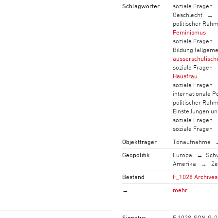
Schlagwörter
soziale Fragen
Geschlecht
politischer Rah
Feminismus
soziale Fragen
Bildung (allgeme
ausserschulisch
soziale Fragen
Hausfrau
soziale Fragen
internationale Po
politischer Rah
Einstellungen u
soziale Fragen
soziale Fragen
Objektträger
Tonaufnahme
Geopolitik
Europa
Sch
Amerika
Ze
Bestand
F_1028 Archives 
→
mehr…
Signatur
F 1028-SON-G-0