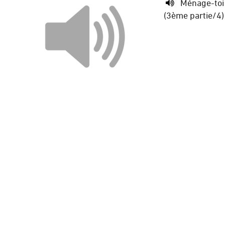
Ménage-toi
(3ème partie/4)