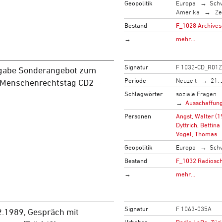
Geopolitik
Europa
Sch
Amerika
Ze
Bestand
F_1028 Archives 
→
mehr…
Signatur
F 1032-CD_R01
gabe Sonderangebot zum
Periode
Neuzeit
21. 
n Menschenrechtstag CD2
Schlagwörter
soziale Fragen
Ausschaffun
Personen
Angst, Walter (1
Dyttrich, Bettina
Vogel, Thomas
Geopolitik
Europa
Sch
Bestand
F_1032 Radiosch
→
mehr…
Signatur
F 1063-035A
2.1989, Gespräch mit
Urheber
Radio LoRa, Zür