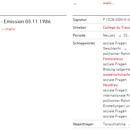
→
mehr…
Signatur
F 1028-SON-G-0
 - Emission 05.11.1986
Urheber
Collège du Trava
Periode
Neuzeit
20. 
Schlagwörter
soziale Fragen
Geschlecht
politischer Rah
Feminismus
soziale Fragen
Bildung (allgeme
ausserschulisch
soziale Fragen
Hausfrau
soziale Fragen
internationale Po
politischer Rah
Einstellungen u
soziale Fragen
soziale Fragen
Objektträger
Tonaufnahme