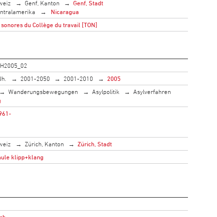
weiz
Genf, Kanton
Genf, Stadt
ntralamerika
Nicaragua
sonores du Collège du travail [TON]
ZH2005_02
Jh.
2001-2050
2001-2010
2005
Wanderungsbewegungen
Asylpolitik
Asylverfahren
g
961-
weiz
Zürich, Kanton
Zürich, Stadt
ule klipp+klang
ich