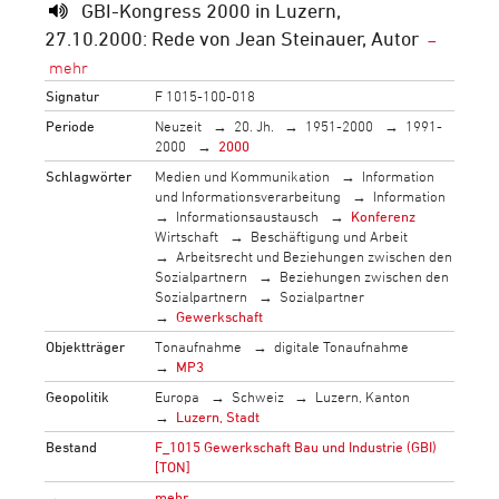
GBI-Kongress 2000 in Luzern,
27.10.2000: Rede von Jean Steinauer, Autor
Signatur
F 1015-100-018
Periode
Neuzeit
20. Jh.
1951-2000
1991-
2000
2000
Schlagwörter
Medien und Kommunikation
Information
und Informationsverarbeitung
Information
Informationsaustausch
Konferenz
Wirtschaft
Beschäftigung und Arbeit
Arbeitsrecht und Beziehungen zwischen den
Sozialpartnern
Beziehungen zwischen den
Sozialpartnern
Sozialpartner
Gewerkschaft
Objektträger
Tonaufnahme
digitale Tonaufnahme
MP3
Geopolitik
Europa
Schweiz
Luzern, Kanton
Luzern, Stadt
Bestand
F_1015 Gewerkschaft Bau und Industrie (GBI)
[TON]
→
mehr…