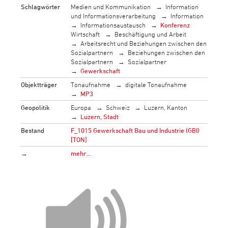
Schlagwörter
Medien und Kommunikation
Information
und Informationsverarbeitung
Information
Informationsaustausch
Konferenz
Wirtschaft
Beschäftigung und Arbeit
Arbeitsrecht und Beziehungen zwischen den
Sozialpartnern
Beziehungen zwischen den
Sozialpartnern
Sozialpartner
Gewerkschaft
Objektträger
Tonaufnahme
digitale Tonaufnahme
MP3
Geopolitik
Europa
Schweiz
Luzern, Kanton
Luzern, Stadt
Bestand
F_1015 Gewerkschaft Bau und Industrie (GBI)
[TON]
→
mehr…