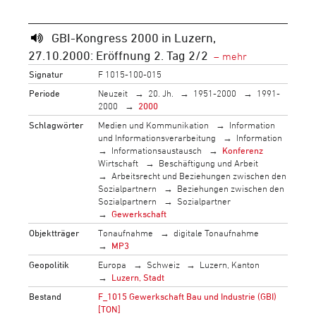
GBI-Kongress 2000 in Luzern,
27.10.2000: Eröffnung 2. Tag 2/2
Signatur
F 1015-100-015
Periode
Neuzeit
20. Jh.
1951-2000
1991-
2000
2000
Schlagwörter
Medien und Kommunikation
Information
und Informationsverarbeitung
Information
Informationsaustausch
Konferenz
Wirtschaft
Beschäftigung und Arbeit
Arbeitsrecht und Beziehungen zwischen den
Sozialpartnern
Beziehungen zwischen den
Sozialpartnern
Sozialpartner
Gewerkschaft
Objektträger
Tonaufnahme
digitale Tonaufnahme
MP3
Geopolitik
Europa
Schweiz
Luzern, Kanton
Luzern, Stadt
Bestand
F_1015 Gewerkschaft Bau und Industrie (GBI)
[TON]