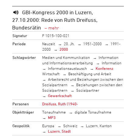
GBI-Kongress 2000 in Luzern,
27.10.2000: Rede von Ruth Dreifuss,
Bundesrätin
Signatur
F 1015-100-021
Periode
Neuzeit
20. Jh.
1951-2000
1991-
2000
2000
Schlagwörter
Medien und Kommunikation
Information
und Informationsverarbeitung
Information
Informationsaustausch
Konferenz
Wirtschaft
Beschäftigung und Arbeit
Arbeitsrecht und Beziehungen zwischen den
Sozialpartnern
Beziehungen zwischen den
Sozialpartnern
Sozialpartner
Gewerkschaft
Personen
Dreifuss, Ruth (1940-
Objektträger
Tonaufnahme
digitale Tonaufnahme
MP3
Geopolitik
Europa
Schweiz
Luzern, Kanton
Luzern, Stadt