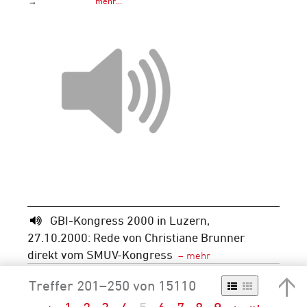
→
mehr…
GBI-Kongress 2000 in Luzern,
27.10.2000: Rede von Christiane Brunner
direkt vom SMUV-Kongress
Signatur
F 1015-100-029
Treffer 201–250 von 15110
Periode
Neuzeit
20. Jh.
1951-2000
1991-
2000
2000