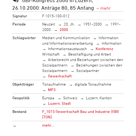
GBI-Kongress 2000 in Luzern,
26.10.2000: Anträge 80, 85 Anfang
Signatur
F 1015-100-012
Periode
Neuzeit
20. Jh.
1951-2000
1991-
2000
2000
Schlagwörter
Medien und Kommunikation
Information
und Informationsverarbeitung
Information
Informationsaustausch
Konferenz
Wirtschaft
Beschäftigung und Arbeit
Arbeitsrecht und Beziehungen zwischen den
Sozialpartnern
Beziehungen zwischen den
Sozialpartnern
Sozialpartner
Gewerkschaft
Objektträger
Tonaufnahme
digitale Tonaufnahme
MP3
Geopolitik
Europa
Schweiz
Luzern, Kanton
Luzern, Stadt
Bestand
F_1015 Gewerkschaft Bau und Industrie (GBI)
[TON]
→
mehr…