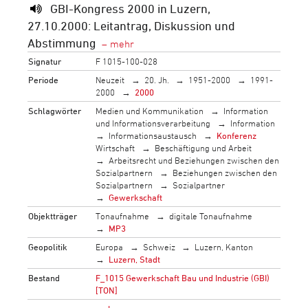
GBI-Kongress 2000 in Luzern,
27.10.2000: Leitantrag, Diskussion und
Abstimmung
Signatur
F 1015-100-028
Periode
Neuzeit
20. Jh.
1951-2000
1991-
2000
2000
Schlagwörter
Medien und Kommunikation
Information
und Informationsverarbeitung
Information
Informationsaustausch
Konferenz
Wirtschaft
Beschäftigung und Arbeit
Arbeitsrecht und Beziehungen zwischen den
Sozialpartnern
Beziehungen zwischen den
Sozialpartnern
Sozialpartner
Gewerkschaft
Objektträger
Tonaufnahme
digitale Tonaufnahme
MP3
Geopolitik
Europa
Schweiz
Luzern, Kanton
Luzern, Stadt
Bestand
F_1015 Gewerkschaft Bau und Industrie (GBI)
[TON]