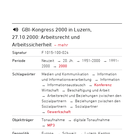
GBI-Kongress 2000 in Luzern,
27.10.2000: Arbeitsrecht und
Arbeitssicherheit
Signatur
F 1015-100-024
Periode
Neuzeit
20. Jh.
1951-2000
1991-
2000
2000
Schlagwörter
Medien und Kommunikation
Information
und Informationsverarbeitung
Information
Informationsaustausch
Konferenz
Wirtschaft
Beschäftigung und Arbeit
Arbeitsrecht und Beziehungen zwischen den
Sozialpartnern
Beziehungen zwischen den
Sozialpartnern
Sozialpartner
Gewerkschaft
Objektträger
Tonaufnahme
digitale Tonaufnahme
MP3
Geopolitik
Europa
Schweiz
Luzern, Kanton