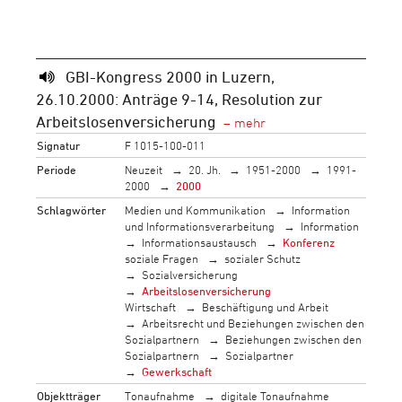
GBI-Kongress 2000 in Luzern,
26.10.2000: Anträge 9-14, Resolution zur
Arbeitslosenversicherung
Signatur
F 1015-100-011
Periode
Neuzeit
20. Jh.
1951-2000
1991-
2000
2000
Schlagwörter
Medien und Kommunikation
Information
und Informationsverarbeitung
Information
Informationsaustausch
Konferenz
soziale Fragen
sozialer Schutz
Sozialversicherung
Arbeitslosenversicherung
Wirtschaft
Beschäftigung und Arbeit
Arbeitsrecht und Beziehungen zwischen den
Sozialpartnern
Beziehungen zwischen den
Sozialpartnern
Sozialpartner
Gewerkschaft
Objektträger
Tonaufnahme
digitale Tonaufnahme