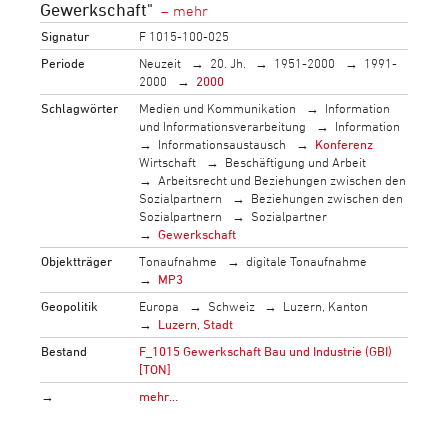
Gewerkschaft"
Signatur
F 1015-100-025
Periode
Neuzeit
20. Jh.
1951-2000
1991-
2000
2000
Schlagwörter
Medien und Kommunikation
Information
und Informationsverarbeitung
Information
Informationsaustausch
Konferenz
Wirtschaft
Beschäftigung und Arbeit
Arbeitsrecht und Beziehungen zwischen den
Sozialpartnern
Beziehungen zwischen den
Sozialpartnern
Sozialpartner
Gewerkschaft
Objektträger
Tonaufnahme
digitale Tonaufnahme
MP3
Geopolitik
Europa
Schweiz
Luzern, Kanton
Luzern, Stadt
Bestand
F_1015 Gewerkschaft Bau und Industrie (GBI)
[TON]
→
mehr…