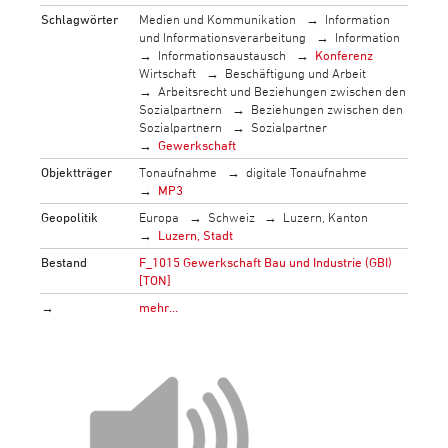
Schlagwörter
Medien und Kommunikation
Information
und Informationsverarbeitung
Information
Informationsaustausch
Konferenz
Wirtschaft
Beschäftigung und Arbeit
Arbeitsrecht und Beziehungen zwischen den
Sozialpartnern
Beziehungen zwischen den
Sozialpartnern
Sozialpartner
Gewerkschaft
Objektträger
Tonaufnahme
digitale Tonaufnahme
MP3
Geopolitik
Europa
Schweiz
Luzern, Kanton
Luzern, Stadt
Bestand
F_1015 Gewerkschaft Bau und Industrie (GBI)
[TON]
→
mehr…