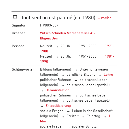
Tout seul on est paumé (ca. 1980)
Signatur
F 9003-007
Urheber
Witschi/Zbinden Medienatelier AG,
Ittigen/Bern
Periode
Neuzeit
20. Jh.
1951-2000
1971-
1980
Neuzeit
20. Jh.
1951-2000
1981-
1990
Schlagwörter
Bildung (allgemein)
Unterrichtswesen
(allgemein)
berufliche Bildung
Lehre
politischer Rahmen
politisches Leben
(allgemein)
politisches Leben (speziell)
Demonstration
politischer Rahmen
politisches Leben
(allgemein)
politisches Leben (speziell)
Entpolitisierung
soziale Fragen
Leben in der Gesellschaft
(allgemein)
Freizeit
Feiertag
1.
Mai
soziale Fragen
sozialer Schutz