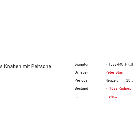
Signatur
F 1032-MC_PKU
es Knaben mit Peitsche
Urheber
Peter Stamm
Periode
Neuzeit
20. 
Bestand
F_1032 Radiosch
→
mehr…