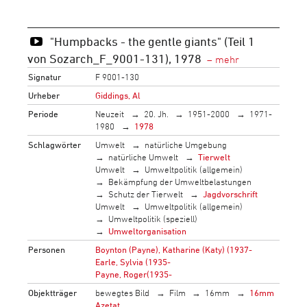
"Humpbacks - the gentle giants" (Teil 1
von Sozarch_F_9001-131), 1978
Signatur
F 9001-130
Urheber
Giddings, Al
Periode
Neuzeit
20. Jh.
1951-2000
1971-
1980
1978
Schlagwörter
Umwelt
natürliche Umgebung
natürliche Umwelt
Tierwelt
Umwelt
Umweltpolitik (allgemein)
Bekämpfung der Umweltbelastungen
Schutz der Tierwelt
Jagdvorschrift
Umwelt
Umweltpolitik (allgemein)
Umweltpolitik (speziell)
Umweltorganisation
Personen
Boynton (Payne), Katharine (Katy) (1937-
Earle, Sylvia (1935-
Payne, Roger(1935-
Objektträger
bewegtes Bild
Film
16mm
16mm
Azetat