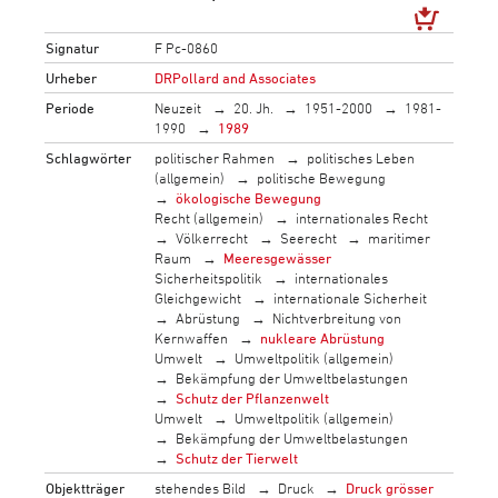
Signatur
F Pc-0860
Urheber
DRPollard and Associates
Periode
Neuzeit
20. Jh.
1951-2000
1981-
1990
1989
Schlagwörter
politischer Rahmen
politisches Leben
(allgemein)
politische Bewegung
ökologische Bewegung
Recht (allgemein)
internationales Recht
Völkerrecht
Seerecht
maritimer
Raum
Meeresgewässer
Sicherheitspolitik
internationales
Gleichgewicht
internationale Sicherheit
Abrüstung
Nichtverbreitung von
Kernwaffen
nukleare Abrüstung
Umwelt
Umweltpolitik (allgemein)
Bekämpfung der Umweltbelastungen
Schutz der Pflanzenwelt
Umwelt
Umweltpolitik (allgemein)
Bekämpfung der Umweltbelastungen
Schutz der Tierwelt
Objektträger
stehendes Bild
Druck
Druck grösser